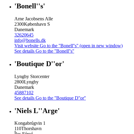
'Bonell''s'
Arne Jacobsens Alle
2300
København S
Danemark
32620645
info@bonells.dk
Visit website
Go to the ''Bonell''s'' (open in new window)
See details
Go to the ''Bonell''s''
'Boutique D''or'
Lyngby Storcenter
2800
Lyngby
Danemark
45887102
See details
Go to the ''Boutique D''or''
'Niels L''Arge'
Kongabrúgvin 1
110
Thorshavn
Îles Féroé