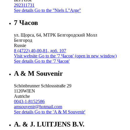
292311731
See details
Go to the ''Niels L''Arge''
7 Часов
ул. Щорса, 64, МТРК Белгородский Молл
Белгород
Russie
8 (4722) 40-00-81, доб. 107
Visit website
Go to the '7 Часов' (open in new window)
See details
Go to the '7 Часов'
A & M Souvenir
Schönbrunner Schlossstraße 29
1120
WIEN
Autriche
0043-1-8152586
amsouvenir@hotmail.com
See details
Go to the 'A & M Souvenir'
A. & J. LUITJENS B.V.