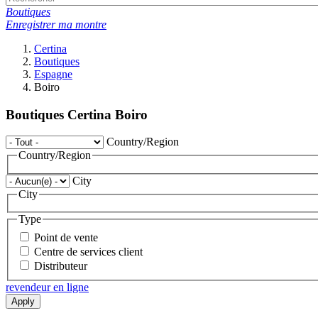
Boutiques
Enregistrer ma montre
Certina
Boutiques
Espagne
Boiro
Boutiques Certina Boiro
Country/Region
Country/Region
City
City
Type
Point de vente
Centre de services client
Distributeur
revendeur en ligne
Apply