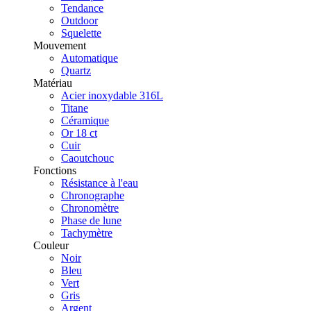
Tendance
Outdoor
Squelette
Mouvement
Automatique
Quartz
Matériau
Acier inoxydable 316L
Titane
Céramique
Or 18 ct
Cuir
Caoutchouc
Fonctions
Résistance à l'eau
Chronographe
Chronomètre
Phase de lune
Tachymètre
Couleur
Noir
Bleu
Vert
Gris
Argent