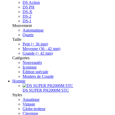
DS Action
DS PH
DS-X
DS-2
DS-1
Mouvement
Automatique
Quartz
Taille
Petit (< 36 mm)
Moyenne (36 - 42 mm)
Grande (> 42 mm)
Catégories
Nouveautés
Iconique
Édition spéciale
Montres de Couple
Homme
DS SUPER PH2000M STC
Styles
Aquatique
Vintage
Globe-trotteur
Classique