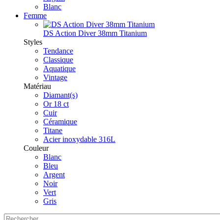
Blanc
Femme
DS Action Diver 38mm Titanium
Styles
Tendance
Classique
Aquatique
Vintage
Matériau
Diamant(s)
Or 18 ct
Cuir
Céramique
Titane
Acier inoxydable 316L
Couleur
Blanc
Bleu
Argent
Noir
Vert
Gris