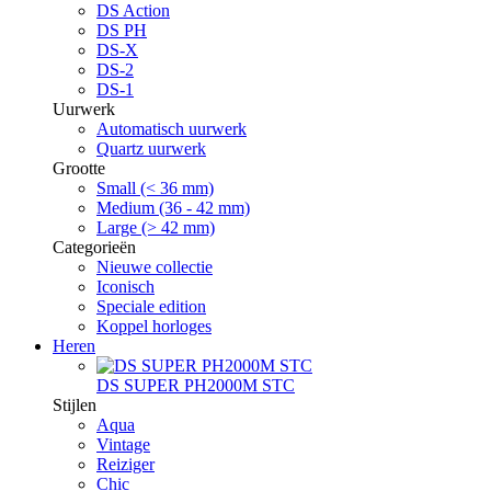
DS Action
DS PH
DS-X
DS-2
DS-1
Uurwerk
Automatisch uurwerk
Quartz uurwerk
Grootte
Small (< 36 mm)
Medium (36 - 42 mm)
Large (> 42 mm)
Categorieën
Nieuwe collectie
Iconisch
Speciale edition
Koppel horloges
Heren
DS SUPER PH2000M STC
Stijlen
Aqua
Vintage
Reiziger
Chic