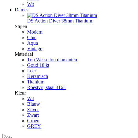
Wit
Dames
DS Action Diver 38mm Titanium
Stijlen
Modern
Chic
Aqua
Vintage
Materiaal
Top Wesselton diamanten
Goud 18 kt
Leer
Keramisch
Titanium
Roestvrij staal 316L
Kleur
Wit
Blauw
Zilver
Zwart
Groen
GREY