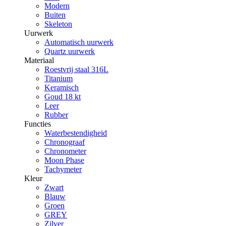
Modern
Buiten
Skeleton
Uurwerk
Automatisch uurwerk
Quartz uurwerk
Materiaal
Roestvrij staal 316L
Titanium
Keramisch
Goud 18 kt
Leer
Rubber
Functies
Waterbestendigheid
Chronograaf
Chronometer
Moon Phase
Tachymeter
Kleur
Zwart
Blauw
Groen
GREY
Zilver