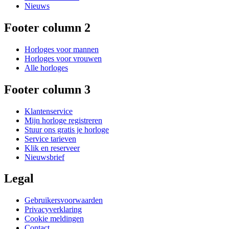
Nieuws
Footer column 2
Horloges voor mannen
Horloges voor vrouwen
Alle horloges
Footer column 3
Klantenservice
Mijn horloge registreren
Stuur ons gratis je horloge
Service tarieven
Klik en reserveer
Nieuwsbrief
Legal
Gebruikersvoorwaarden
Privacyverklaring
Cookie meldingen
Contact