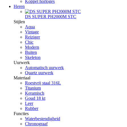
Koppel horloges
Heren
DS SUPER PH2000M STC
Stijlen
Aqua
Vintage
Reiziger
Chic
Modern
Buiten
Skeleton
Uurwerk
Automatisch uurwerk
Quartz uurwerk
Materiaal
Roestvrij staal 316L
Titanium
Keramisch
Goud 18 kt
Leer
Rubber
Functies
Waterbestendigheid
Chronograaf