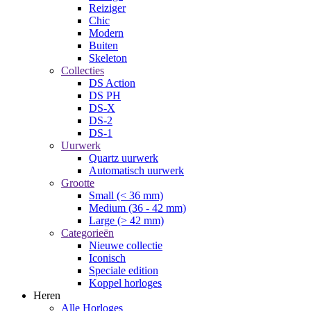
Reiziger
Chic
Modern
Buiten
Skeleton
Collecties
DS Action
DS PH
DS-X
DS-2
DS-1
Uurwerk
Quartz uurwerk
Automatisch uurwerk
Grootte
Small (< 36 mm)
Medium (36 - 42 mm)
Large (> 42 mm)
Categorieën
Nieuwe collectie
Iconisch
Speciale edition
Koppel horloges
Heren
Alle Horloges