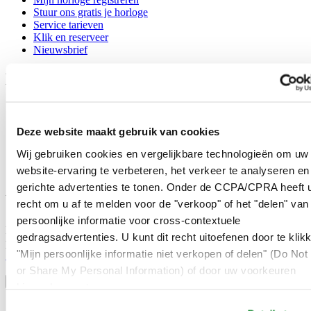
Stuur ons gratis je horloge
Service tarieven
Klik en reserveer
Nieuwsbrief
Legal
Gebruikersvoorwaarden
Privacyverklaring
Deze website maakt gebruik van cookies
Cookie meldingen
Contact
Wij gebruiken cookies en vergelijkbare technologieën om uw
Verkoopvoorwaarden
website-ervaring te verbeteren, het verkeer te analyseren en
Herroeping van de overeenkomst
gerichte advertenties te tonen. Onder de CCPA/CPRA heeft u
Word lid van de CERTINA club
recht om u af te melden voor de "verkoop" of het "delen" van
persoonlijke informatie voor cross-contextuele
Meld je aan en ontvang exclusieve aanbiedingen en
gedragsadvertenties. U kunt dit recht uitoefenen door te klik
productrecensies
"Mijn persoonlijke informatie niet verkopen of delen" (Do Not 
Schrijf je in!
Selecteer een land/regio
or Share My Personal Information) of door uw voorkeuren
Taalkeuze
hieronder aan te passen.
Austria