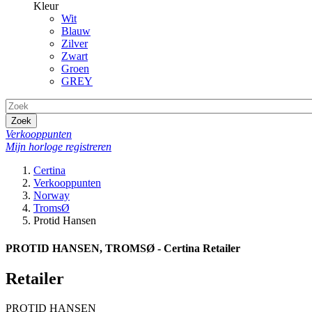
Kleur
Wit
Blauw
Zilver
Zwart
Groen
GREY
Zoek
Verkooppunten
Mijn horloge registreren
Certina
Verkooppunten
Norway
TromsØ
Protid Hansen
PROTID HANSEN, TROMSØ - Certina Retailer
Retailer
PROTID HANSEN