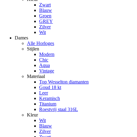
Zwart
Blauw
Groen
GREY
Zilver
Wit
Dames
Alle Horloges
Stijlen
Modern
Chic
Aqua
Vintage
Materiaal
Top Wesselton diamanten
Goud 18 kt
Leer
Keramisch
Titanium
Roestvrij staal 316L
Kleur
Wit
Blauw
Zilver
Zwart