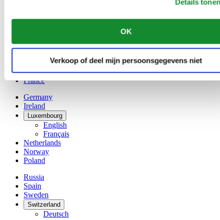
Details tone
Belgium
Dutch
Français
OK
China
English
简体中文
Verkoop of deel mijn persoonsgegevens niet
Denmark
Finland
France
Germany
Ireland
Luxembourg
English
Français
Netherlands
Norway
Poland
Russia
Spain
Sweden
Switzerland
Deutsch