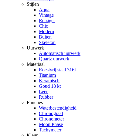
Stijlen
Aqua
Vintage
Reiziger
Chic
Modern
Buiten
Skeleton
Uurwerk
Automatisch uurwerk
Quartz uurwerk
Materiaal
Roestvrij staal 316L
Titanium
Keramisch
Goud 18 kt
Leer
Rubber
Functies
Waterbestendigheid
Chronograaf
Chronometer
Moon Phase
Tachymeter
Kleur