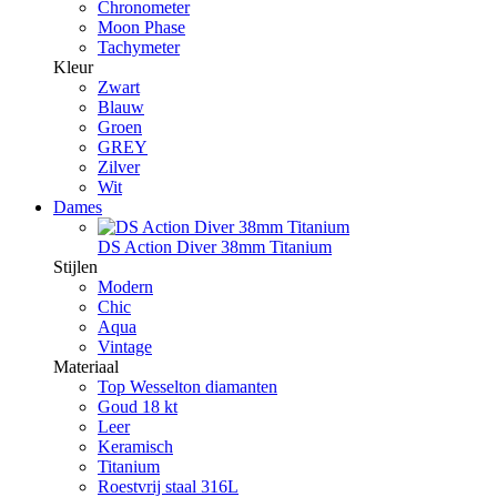
Chronometer
Moon Phase
Tachymeter
Kleur
Zwart
Blauw
Groen
GREY
Zilver
Wit
Dames
DS Action Diver 38mm Titanium
Stijlen
Modern
Chic
Aqua
Vintage
Materiaal
Top Wesselton diamanten
Goud 18 kt
Leer
Keramisch
Titanium
Roestvrij staal 316L