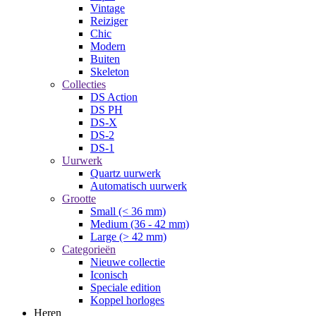
Vintage
Reiziger
Chic
Modern
Buiten
Skeleton
Collecties
DS Action
DS PH
DS-X
DS-2
DS-1
Uurwerk
Quartz uurwerk
Automatisch uurwerk
Grootte
Small (< 36 mm)
Medium (36 - 42 mm)
Large (> 42 mm)
Categorieën
Nieuwe collectie
Iconisch
Speciale edition
Koppel horloges
Heren