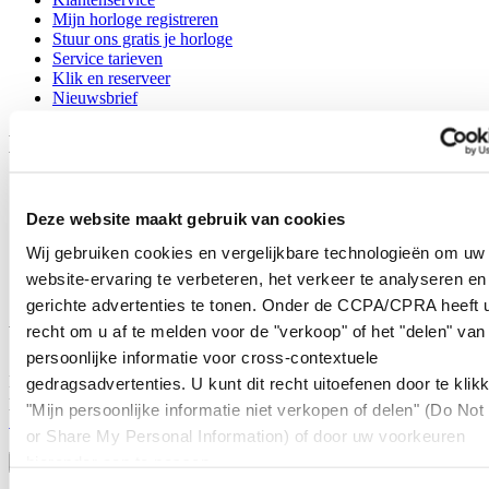
Mijn horloge registreren
Stuur ons gratis je horloge
Service tarieven
Klik en reserveer
Nieuwsbrief
Legal
Gebruikersvoorwaarden
Privacyverklaring
Deze website maakt gebruik van cookies
Cookie meldingen
Contact
Wij gebruiken cookies en vergelijkbare technologieën om uw
Verkoopvoorwaarden
website-ervaring te verbeteren, het verkeer te analyseren en
Herroeping van de overeenkomst
gerichte advertenties te tonen. Onder de CCPA/CPRA heeft u
Word lid van de CERTINA club
recht om u af te melden voor de "verkoop" of het "delen" van
persoonlijke informatie voor cross-contextuele
Meld je aan en ontvang exclusieve aanbiedingen en
gedragsadvertenties. U kunt dit recht uitoefenen door te klik
productrecensies
"Mijn persoonlijke informatie niet verkopen of delen" (Do Not 
Schrijf je in!
or Share My Personal Information) of door uw voorkeuren
Selecteer een land/regio
hieronder aan te passen.
Taalkeuze