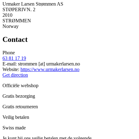
Urmaker Larsen Strømmen AS
STØPERIVN. 2
2010
STRØMMEN
Norway
Contact
Phone
63 81 17 19
E-mail:
strommen
[at]
urmakerlarsen.no
Website:
https://www.urmakerlarsen.no
Get direction
Officiële webshop
Gratis bezorging
Gratis retourneren
Veilig betalen
Swiss made
Je kunt bij ons veilig betalen met de volgende