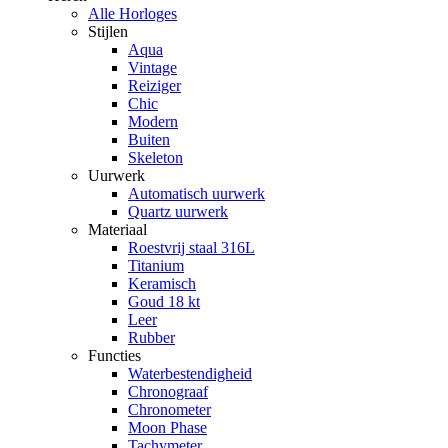
Alle Horloges
Stijlen
Aqua
Vintage
Reiziger
Chic
Modern
Buiten
Skeleton
Uurwerk
Automatisch uurwerk
Quartz uurwerk
Materiaal
Roestvrij staal 316L
Titanium
Keramisch
Goud 18 kt
Leer
Rubber
Functies
Waterbestendigheid
Chronograaf
Chronometer
Moon Phase
Tachymeter