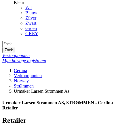
Kleur
Wit
Blauw
Zilver
Zwart
Groen
GREY
Zoek
Verkooppunten
Mijn horloge registreren
Certina
Verkooppunten
Norway
StrØmmen
Urmaker Larsen Strømmen As
Urmaker Larsen Strømmen AS, STRØMMEN - Certina
Retailer
Retailer