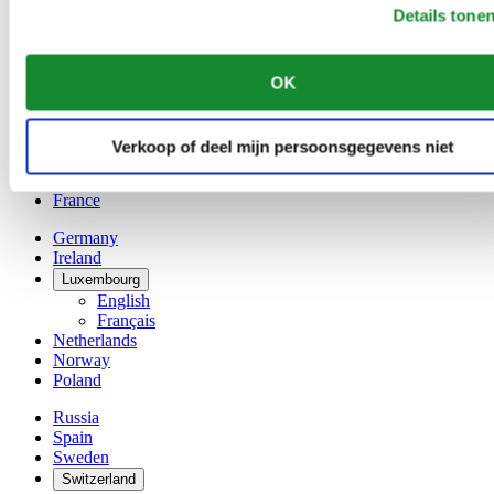
Austria
Details tone
Belgium
Dutch
Français
OK
China
English
简体中文
Verkoop of deel mijn persoonsgegevens niet
Denmark
Finland
France
Germany
Ireland
Luxembourg
English
Français
Netherlands
Norway
Poland
Russia
Spain
Sweden
Switzerland