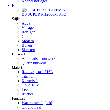
Koppel horloges
Heren
DS SUPER PH2000M STC
Stijlen
Aqua
Vintage
Reiziger
Chic
Modern
Buiten
Skeleton
Uurwerk
Automatisch uurwerk
Quartz uurwerk
Materiaal
Roestvrij staal 316L
Titanium
Keramisch
Goud 18 kt
Leer
Rubber
Functies
Waterbestendigheid
Chronograaf