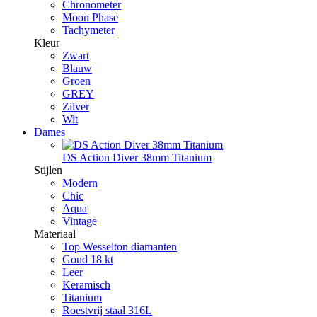
Chronometer
Moon Phase
Tachymeter
Kleur
Zwart
Blauw
Groen
GREY
Zilver
Wit
Dames
DS Action Diver 38mm Titanium
Stijlen
Modern
Chic
Aqua
Vintage
Materiaal
Top Wesselton diamanten
Goud 18 kt
Leer
Keramisch
Titanium
Roestvrij staal 316L