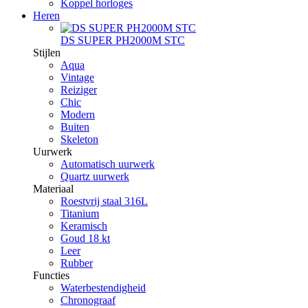
Koppel horloges
Heren
DS SUPER PH2000M STC
Stijlen
Aqua
Vintage
Reiziger
Chic
Modern
Buiten
Skeleton
Uurwerk
Automatisch uurwerk
Quartz uurwerk
Materiaal
Roestvrij staal 316L
Titanium
Keramisch
Goud 18 kt
Leer
Rubber
Functies
Waterbestendigheid
Chronograaf