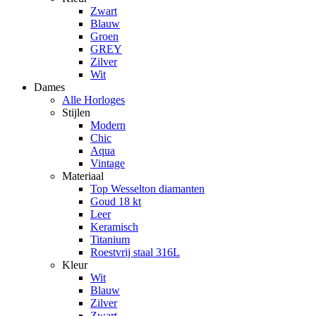
Zwart
Blauw
Groen
GREY
Zilver
Wit
Dames
Alle Horloges
Stijlen
Modern
Chic
Aqua
Vintage
Materiaal
Top Wesselton diamanten
Goud 18 kt
Leer
Keramisch
Titanium
Roestvrij staal 316L
Kleur
Wit
Blauw
Zilver
Zwart