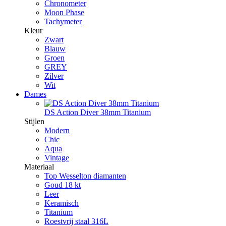
Chronometer
Moon Phase
Tachymeter
Kleur
Zwart
Blauw
Groen
GREY
Zilver
Wit
Dames
DS Action Diver 38mm Titanium
Stijlen
Modern
Chic
Aqua
Vintage
Materiaal
Top Wesselton diamanten
Goud 18 kt
Leer
Keramisch
Titanium
Roestvrij staal 316L