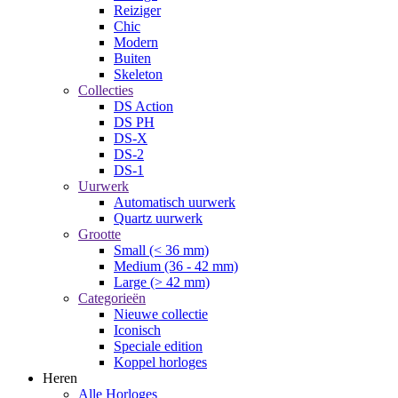
Reiziger
Chic
Modern
Buiten
Skeleton
Collecties
DS Action
DS PH
DS-X
DS-2
DS-1
Uurwerk
Automatisch uurwerk
Quartz uurwerk
Grootte
Small (< 36 mm)
Medium (36 - 42 mm)
Large (> 42 mm)
Categorieën
Nieuwe collectie
Iconisch
Speciale edition
Koppel horloges
Heren
Alle Horloges