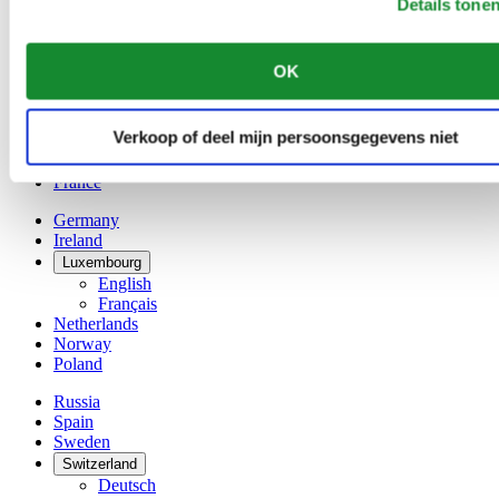
Details tone
Belgium
Dutch
Français
OK
China
English
简体中文
Verkoop of deel mijn persoonsgegevens niet
Denmark
Finland
France
Germany
Ireland
Luxembourg
English
Français
Netherlands
Norway
Poland
Russia
Spain
Sweden
Switzerland
Deutsch