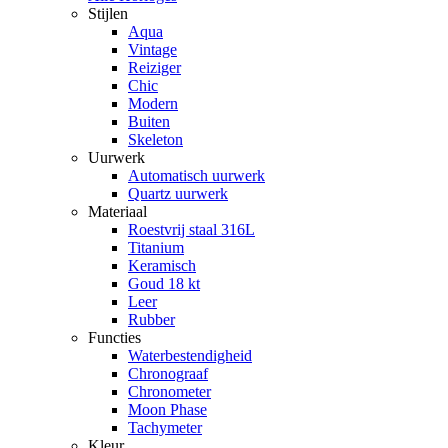
Stijlen
Aqua
Vintage
Reiziger
Chic
Modern
Buiten
Skeleton
Uurwerk
Automatisch uurwerk
Quartz uurwerk
Materiaal
Roestvrij staal 316L
Titanium
Keramisch
Goud 18 kt
Leer
Rubber
Functies
Waterbestendigheid
Chronograaf
Chronometer
Moon Phase
Tachymeter
Kleur