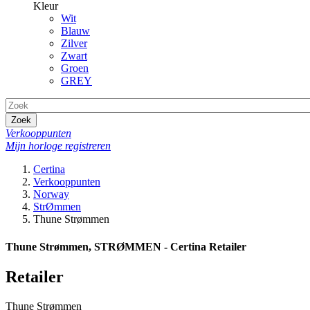
Kleur
Wit
Blauw
Zilver
Zwart
Groen
GREY
Zoek
Verkooppunten
Mijn horloge registreren
Certina
Verkooppunten
Norway
StrØmmen
Thune Strømmen
Thune Strømmen, STRØMMEN - Certina Retailer
Retailer
Thune Strømmen