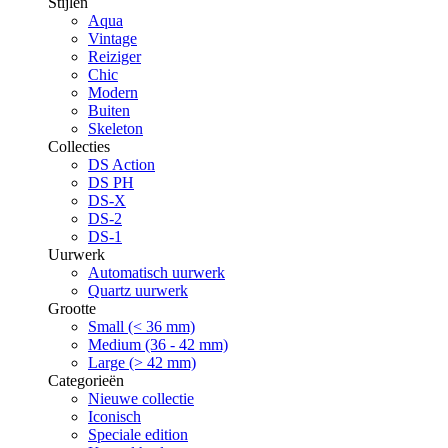
Stijlen
Aqua
Vintage
Reiziger
Chic
Modern
Buiten
Skeleton
Collecties
DS Action
DS PH
DS-X
DS-2
DS-1
Uurwerk
Automatisch uurwerk
Quartz uurwerk
Grootte
Small (< 36 mm)
Medium (36 - 42 mm)
Large (> 42 mm)
Categorieën
Nieuwe collectie
Iconisch
Speciale edition