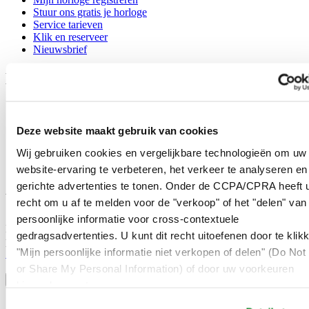
Stuur ons gratis je horloge
Service tarieven
Klik en reserveer
Nieuwsbrief
Legal
Gebruikersvoorwaarden
Privacyverklaring
Deze website maakt gebruik van cookies
Cookie meldingen
Contact
Wij gebruiken cookies en vergelijkbare technologieën om uw
Verkoopvoorwaarden
website-ervaring te verbeteren, het verkeer te analyseren en
Herroeping van de overeenkomst
gerichte advertenties te tonen. Onder de CCPA/CPRA heeft u
Word lid van de CERTINA club
recht om u af te melden voor de "verkoop" of het "delen" van
persoonlijke informatie voor cross-contextuele
Meld je aan en ontvang exclusieve aanbiedingen en
gedragsadvertenties. U kunt dit recht uitoefenen door te klik
productrecensies
"Mijn persoonlijke informatie niet verkopen of delen" (Do Not 
Schrijf je in!
Selecteer een land/regio
or Share My Personal Information) of door uw voorkeuren
Taalkeuze
hieronder aan te passen.
Austria