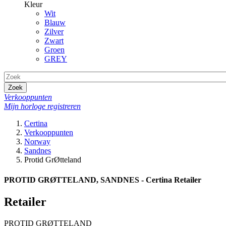
Kleur
Wit
Blauw
Zilver
Zwart
Groen
GREY
Zoek
Verkooppunten
Mijn horloge registreren
Certina
Verkooppunten
Norway
Sandnes
Protid GrØtteland
PROTID GRØTTELAND, SANDNES - Certina Retailer
Retailer
PROTID GRØTTELAND