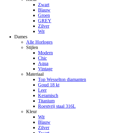
Zwart
Blauw
Groen
GREY
Zilver
Wit
Dames
Alle Horloges
Stijlen
Modern
Chic
Aqua
Vintage
Materiaal
Top Wesselton diamanten
Goud 18 kt
Leer
Keramisch
Titanium
Roestvrij staal 316L
Kleur
Wit
Blauw
Zilver
Zwart