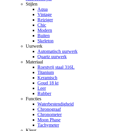
Stijlen
Aqua
Vintage
Reiziger
Chic
Modern
Buiten
Skeleton
Uurwerk
Automatisch uurwerk
Quartz uurwerk
Materiaal
Roestvrij staal 316L
Titanium
Keramisch
Goud 18 kt
Leer
Rubber
Functies
Waterbestendigheid
Chronograaf
Chronometer
Moon Phase
Tachymeter
Kleur