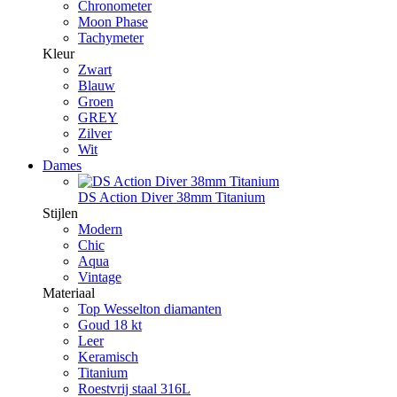
Chronometer
Moon Phase
Tachymeter
Kleur
Zwart
Blauw
Groen
GREY
Zilver
Wit
Dames
DS Action Diver 38mm Titanium
Stijlen
Modern
Chic
Aqua
Vintage
Materiaal
Top Wesselton diamanten
Goud 18 kt
Leer
Keramisch
Titanium
Roestvrij staal 316L