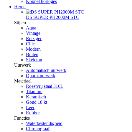
Koppel horloges
Heren
DS SUPER PH2000M STC
Stijlen
Aqua
Vintage
Reiziger
Chic
Modern
Buiten
Skeleton
Uurwerk
Automatisch uurwerk
Quartz uurwerk
Materiaal
Roestvrij staal 316L
Titanium
Keramisch
Goud 18 kt
Leer
Rubber
Functies
Waterbestendigheid
Chronograaf