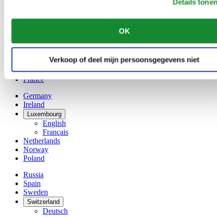
Details tone
Belgium
Dutch
Français
OK
China
English
简体中文
Verkoop of deel mijn persoonsgegevens niet
Denmark
Finland
France
Germany
Ireland
Luxembourg
English
Français
Netherlands
Norway
Poland
Russia
Spain
Sweden
Switzerland
Deutsch