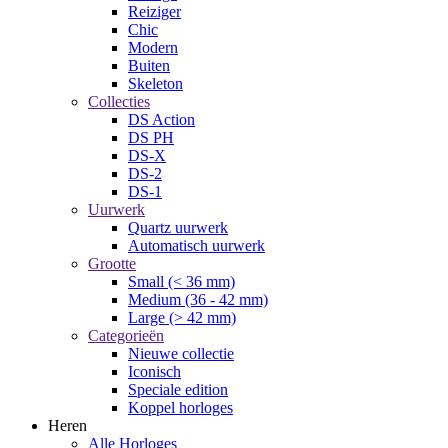
Reiziger
Chic
Modern
Buiten
Skeleton
Collecties
DS Action
DS PH
DS-X
DS-2
DS-1
Uurwerk
Quartz uurwerk
Automatisch uurwerk
Grootte
Small (< 36 mm)
Medium (36 - 42 mm)
Large (> 42 mm)
Categorieën
Nieuwe collectie
Iconisch
Speciale edition
Koppel horloges
Heren
Alle Horloges