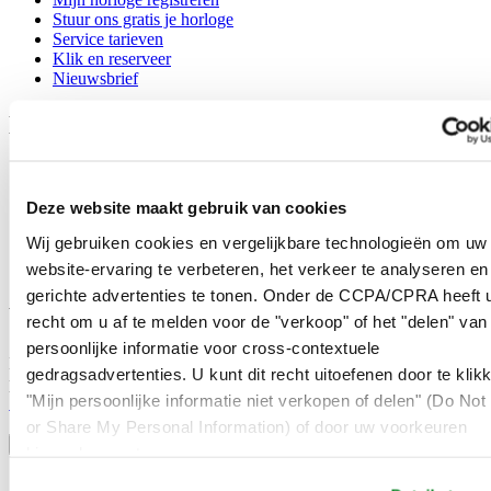
Stuur ons gratis je horloge
Service tarieven
Klik en reserveer
Nieuwsbrief
Legal
Gebruikersvoorwaarden
Privacyverklaring
Deze website maakt gebruik van cookies
Cookie meldingen
Contact
Wij gebruiken cookies en vergelijkbare technologieën om uw
Verkoopvoorwaarden
website-ervaring te verbeteren, het verkeer te analyseren en
Herroeping van de overeenkomst
gerichte advertenties te tonen. Onder de CCPA/CPRA heeft u
Word lid van de CERTINA club
recht om u af te melden voor de "verkoop" of het "delen" van
persoonlijke informatie voor cross-contextuele
Meld je aan en ontvang exclusieve aanbiedingen en
gedragsadvertenties. U kunt dit recht uitoefenen door te klik
productrecensies
"Mijn persoonlijke informatie niet verkopen of delen" (Do Not 
Schrijf je in!
Selecteer een land/regio
or Share My Personal Information) of door uw voorkeuren
Taalkeuze
hieronder aan te passen.
Austria