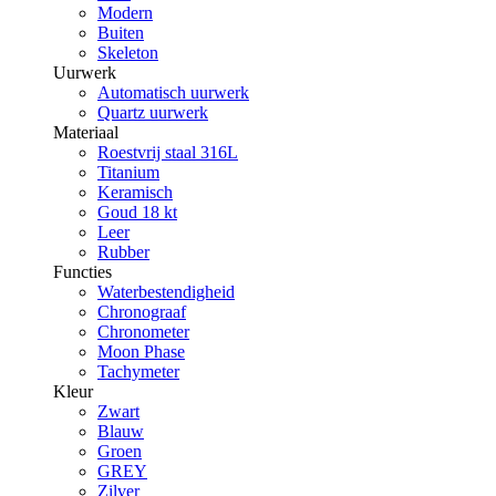
Modern
Buiten
Skeleton
Uurwerk
Automatisch uurwerk
Quartz uurwerk
Materiaal
Roestvrij staal 316L
Titanium
Keramisch
Goud 18 kt
Leer
Rubber
Functies
Waterbestendigheid
Chronograaf
Chronometer
Moon Phase
Tachymeter
Kleur
Zwart
Blauw
Groen
GREY
Zilver