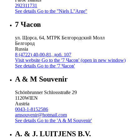
292311731
See details
Go to the ''Niels L''Arge''
7 Часов
ул. Щорса, 64, МТРК Белгородский Молл
Белгород
Russia
8 (4722) 40-00-81, доб. 107
Visit website
Go to the '7 Часов' (open in new window)
See details
Go to the '7 Часов'
A & M Souvenir
Schönbrunner Schlossstraße 29
1120
WIEN
Austria
0043-1-8152586
amsouvenir@hotmail.com
See details
Go to the 'A & M Souvenir'
A. & J. LUITJENS B.V.