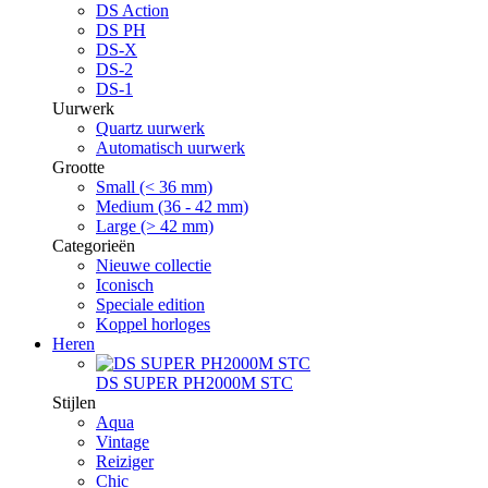
DS Action
DS PH
DS-X
DS-2
DS-1
Uurwerk
Quartz uurwerk
Automatisch uurwerk
Grootte
Small (< 36 mm)
Medium (36 - 42 mm)
Large (> 42 mm)
Categorieën
Nieuwe collectie
Iconisch
Speciale edition
Koppel horloges
Heren
DS SUPER PH2000M STC
Stijlen
Aqua
Vintage
Reiziger
Chic