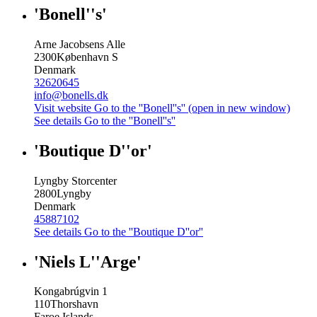
'Bonell''s'
Arne Jacobsens Alle
2300
København S
Denmark
32620645
info@bonells.dk
Visit website
Go to the ''Bonell''s'' (open in new window)
See details
Go to the ''Bonell''s''
'Boutique D''or'
Lyngby Storcenter
2800
Lyngby
Denmark
45887102
See details
Go to the ''Boutique D''or''
'Niels L''Arge'
Kongabrúgvin 1
110
Thorshavn
Faroe Islands