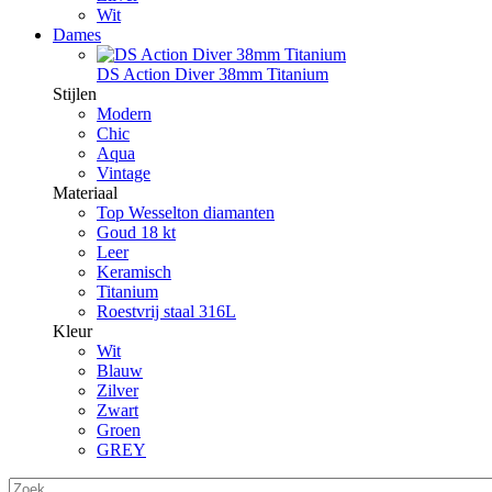
Wit
Dames
DS Action Diver 38mm Titanium
Stijlen
Modern
Chic
Aqua
Vintage
Materiaal
Top Wesselton diamanten
Goud 18 kt
Leer
Keramisch
Titanium
Roestvrij staal 316L
Kleur
Wit
Blauw
Zilver
Zwart
Groen
GREY