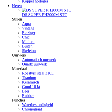
Koppel horloges
Heren
DS SUPER PH2000M STC
Stijlen
Aqua
Vintage
Reiziger
Chic
Modern
Buiten
Skeleton
Uurwerk
Automatisch uurwerk
Quartz uurwerk
Materiaal
Roestvrij staal 316L
Titanium
Keramisch
Goud 18 kt
Leer
Rubber
Functies
Waterbestendigheid
Chronograaf