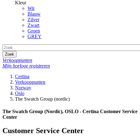
Kleur
Wit
Blauw
Zilver
Zwart
Groen
GREY
Zoek
Verkooppunten
Mijn horloge registreren
Certina
Verkooppunten
Norway
Oslo
The Swatch Group (nordic)
The Swatch Group (Nordic), OSLO - Certina Customer Service
Center
Customer Service Center