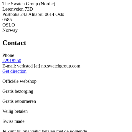
The Swatch Group (Nordic)
Lørenveien 73D
Postboks 243 Alnabru 0614 Oslo
0585
OSLO
Norway
Contact
Phone
22918550
E-mail:
verksted
[at]
no.swatchgroup.com
Get direction
Officiële webshop
Gratis bezorging
Gratis retourneren
Veilig betalen
Swiss made
Je kunt bij ons veilig betalen met de volgende