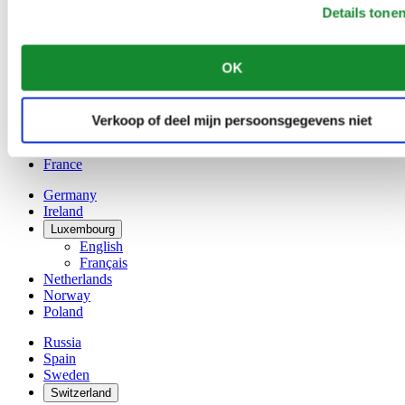
Austria
Details tone
Belgium
Dutch
Français
OK
China
English
简体中文
Verkoop of deel mijn persoonsgegevens niet
Denmark
Finland
France
Germany
Ireland
Luxembourg
English
Français
Netherlands
Norway
Poland
Russia
Spain
Sweden
Switzerland