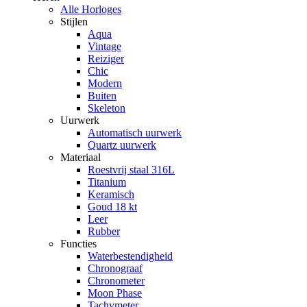
Alle Horloges
Stijlen
Aqua
Vintage
Reiziger
Chic
Modern
Buiten
Skeleton
Uurwerk
Automatisch uurwerk
Quartz uurwerk
Materiaal
Roestvrij staal 316L
Titanium
Keramisch
Goud 18 kt
Leer
Rubber
Functies
Waterbestendigheid
Chronograaf
Chronometer
Moon Phase
Tachymeter