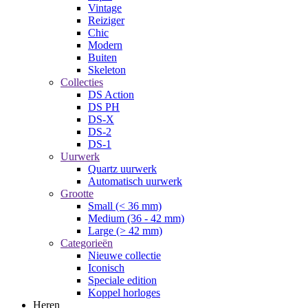
Vintage
Reiziger
Chic
Modern
Buiten
Skeleton
Collecties
DS Action
DS PH
DS-X
DS-2
DS-1
Uurwerk
Quartz uurwerk
Automatisch uurwerk
Grootte
Small (< 36 mm)
Medium (36 - 42 mm)
Large (> 42 mm)
Categorieën
Nieuwe collectie
Iconisch
Speciale edition
Koppel horloges
Heren