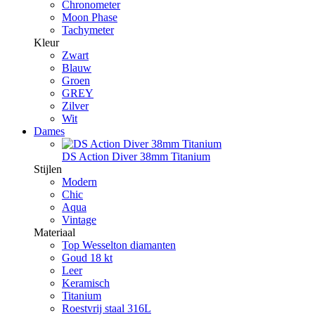
Chronometer
Moon Phase
Tachymeter
Kleur
Zwart
Blauw
Groen
GREY
Zilver
Wit
Dames
DS Action Diver 38mm Titanium
Stijlen
Modern
Chic
Aqua
Vintage
Materiaal
Top Wesselton diamanten
Goud 18 kt
Leer
Keramisch
Titanium
Roestvrij staal 316L