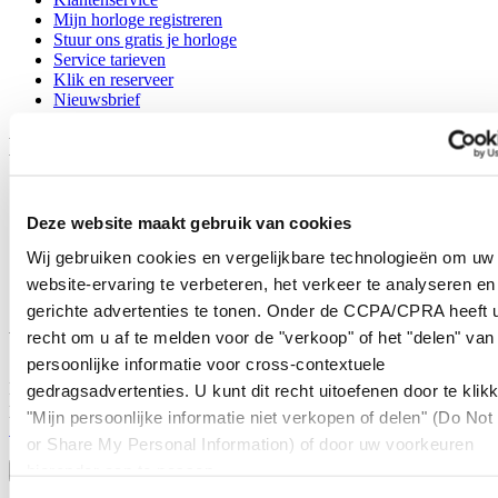
Mijn horloge registreren
Stuur ons gratis je horloge
Service tarieven
Klik en reserveer
Nieuwsbrief
Legal
Gebruikersvoorwaarden
Privacyverklaring
Deze website maakt gebruik van cookies
Cookie meldingen
Contact
Wij gebruiken cookies en vergelijkbare technologieën om uw
Verkoopvoorwaarden
website-ervaring te verbeteren, het verkeer te analyseren en
Herroeping van de overeenkomst
gerichte advertenties te tonen. Onder de CCPA/CPRA heeft u
Word lid van de CERTINA club
recht om u af te melden voor de "verkoop" of het "delen" van
persoonlijke informatie voor cross-contextuele
Meld je aan en ontvang exclusieve aanbiedingen en
gedragsadvertenties. U kunt dit recht uitoefenen door te klik
productrecensies
"Mijn persoonlijke informatie niet verkopen of delen" (Do Not 
Schrijf je in!
or Share My Personal Information) of door uw voorkeuren
Selecteer een land/regio
hieronder aan te passen.
Taalkeuze