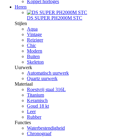
Koppel horloges
Heren
DS SUPER PH2000M STC
Stijlen
Aqua
Vintage
Reiziger
Chic
Modern
Buiten
Skeleton
Uurwerk
Automatisch uurwerk
Quartz uurwerk
Materiaal
Roestvrij staal 316L
Titanium
Keramisch
Goud 18 kt
Leer
Rubber
Functies
Waterbestendigheid
Chronograaf