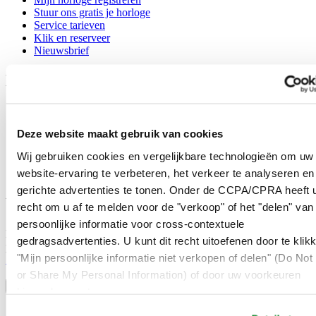
Stuur ons gratis je horloge
Service tarieven
Klik en reserveer
Nieuwsbrief
Legal
Gebruikersvoorwaarden
Privacyverklaring
Deze website maakt gebruik van cookies
Cookie meldingen
Contact
Wij gebruiken cookies en vergelijkbare technologieën om uw
Verkoopvoorwaarden
website-ervaring te verbeteren, het verkeer te analyseren en
Herroeping van de overeenkomst
gerichte advertenties te tonen. Onder de CCPA/CPRA heeft u
Word lid van de CERTINA club
recht om u af te melden voor de "verkoop" of het "delen" van
persoonlijke informatie voor cross-contextuele
Meld je aan en ontvang exclusieve aanbiedingen en
gedragsadvertenties. U kunt dit recht uitoefenen door te klik
productrecensies
"Mijn persoonlijke informatie niet verkopen of delen" (Do Not 
Schrijf je in!
Selecteer een land/regio
or Share My Personal Information) of door uw voorkeuren
Taalkeuze
hieronder aan te passen.
Austria