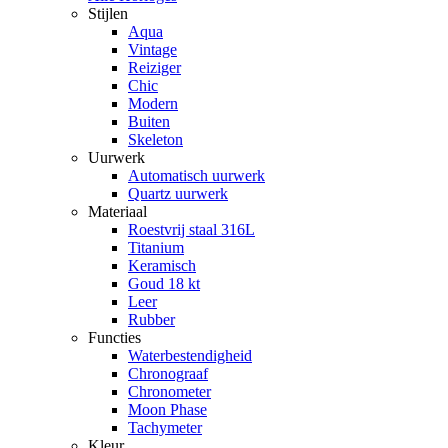
Stijlen
Aqua
Vintage
Reiziger
Chic
Modern
Buiten
Skeleton
Uurwerk
Automatisch uurwerk
Quartz uurwerk
Materiaal
Roestvrij staal 316L
Titanium
Keramisch
Goud 18 kt
Leer
Rubber
Functies
Waterbestendigheid
Chronograaf
Chronometer
Moon Phase
Tachymeter
Kleur