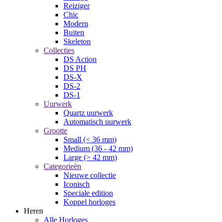
Reiziger
Chic
Modern
Buiten
Skeleton
Collecties
DS Action
DS PH
DS-X
DS-2
DS-1
Uurwerk
Quartz uurwerk
Automatisch uurwerk
Grootte
Small (< 36 mm)
Medium (36 - 42 mm)
Large (> 42 mm)
Categorieën
Nieuwe collectie
Iconisch
Speciale edition
Koppel horloges
Heren
Alle Horloges