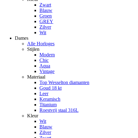
Zwart
Blauw
Groen
GREY
Zilver
Wit
Dames
Alle Horloges
Stijlen
Modern
Chic
Aqua
Vintage
Materiaal
Top Wesselton diamanten
Goud 18 kt
Leer
Keramisch
Titanium
Roestvrij staal 316L
Kleur
Wit
Blauw
Zilver
Zwart