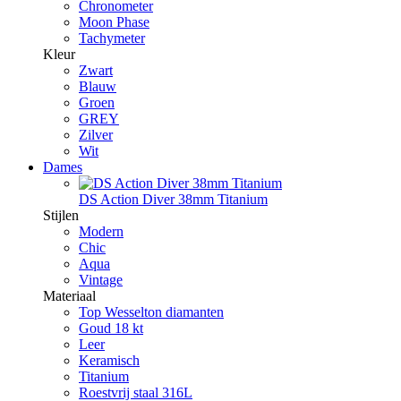
Chronometer
Moon Phase
Tachymeter
Kleur
Zwart
Blauw
Groen
GREY
Zilver
Wit
Dames
DS Action Diver 38mm Titanium
Stijlen
Modern
Chic
Aqua
Vintage
Materiaal
Top Wesselton diamanten
Goud 18 kt
Leer
Keramisch
Titanium
Roestvrij staal 316L