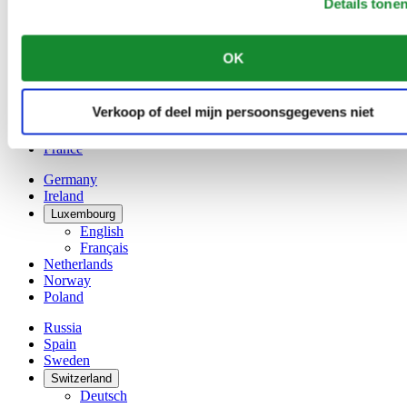
Details tone
Belgium
Dutch
Français
OK
China
English
简体中文
Verkoop of deel mijn persoonsgegevens niet
Denmark
Finland
France
Germany
Ireland
Luxembourg
English
Français
Netherlands
Norway
Poland
Russia
Spain
Sweden
Switzerland
Deutsch