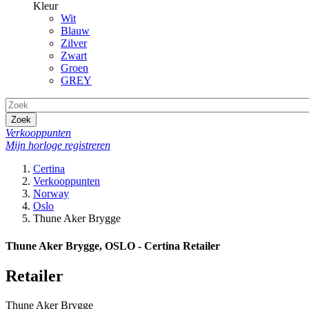
Kleur
Wit
Blauw
Zilver
Zwart
Groen
GREY
Zoek
Verkooppunten
Mijn horloge registreren
Certina
Verkooppunten
Norway
Oslo
Thune Aker Brygge
Thune Aker Brygge, OSLO - Certina Retailer
Retailer
Thune Aker Brygge