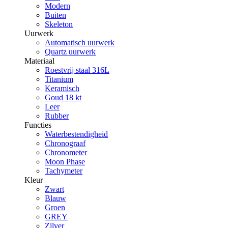
Modern
Buiten
Skeleton
Uurwerk
Automatisch uurwerk
Quartz uurwerk
Materiaal
Roestvrij staal 316L
Titanium
Keramisch
Goud 18 kt
Leer
Rubber
Functies
Waterbestendigheid
Chronograaf
Chronometer
Moon Phase
Tachymeter
Kleur
Zwart
Blauw
Groen
GREY
Zilver