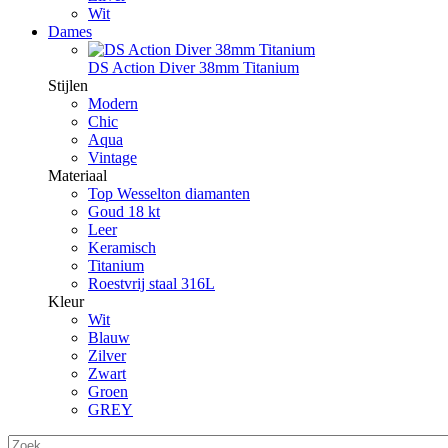
Wit
Dames
DS Action Diver 38mm Titanium
Stijlen
Modern
Chic
Aqua
Vintage
Materiaal
Top Wesselton diamanten
Goud 18 kt
Leer
Keramisch
Titanium
Roestvrij staal 316L
Kleur
Wit
Blauw
Zilver
Zwart
Groen
GREY