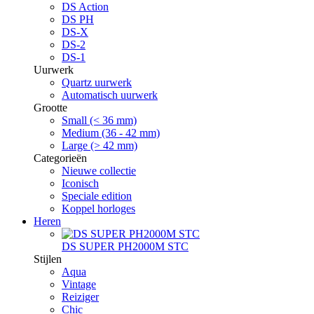
DS Action
DS PH
DS-X
DS-2
DS-1
Uurwerk
Quartz uurwerk
Automatisch uurwerk
Grootte
Small (< 36 mm)
Medium (36 - 42 mm)
Large (> 42 mm)
Categorieën
Nieuwe collectie
Iconisch
Speciale edition
Koppel horloges
Heren
DS SUPER PH2000M STC
Stijlen
Aqua
Vintage
Reiziger
Chic