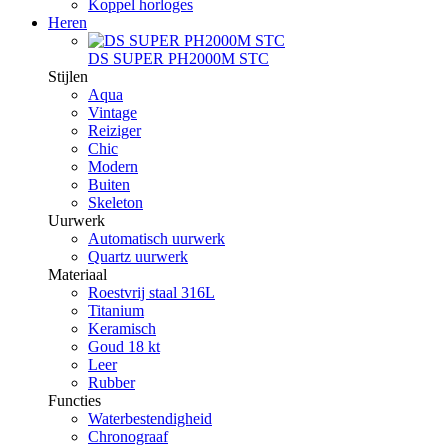
Koppel horloges
Heren
DS SUPER PH2000M STC
Stijlen
Aqua
Vintage
Reiziger
Chic
Modern
Buiten
Skeleton
Uurwerk
Automatisch uurwerk
Quartz uurwerk
Materiaal
Roestvrij staal 316L
Titanium
Keramisch
Goud 18 kt
Leer
Rubber
Functies
Waterbestendigheid
Chronograaf