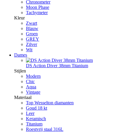
Chronometer
Moon Phase
Tachymeter
Kleur
Zwart
Blauw
Groen
GREY
Zilver
Wit
Dames
DS Action Diver 38mm Titanium
Stijlen
Modern
Chic
Aqua
Vintage
Materiaal
Top Wesselton diamanten
Goud 18 kt
Leer
Keramisch
Titanium
Roestvrij staal 316L