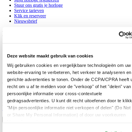
Stuur ons gratis je horloge
Service tarieven
Klik en reserveer
Nieuwsbrief
Legal
Gebruikersvoorwaarden
Privacyverklaring
Deze website maakt gebruik van cookies
Cookie meldingen
Contact
Wij gebruiken cookies en vergelijkbare technologieën om uw
Verkoopvoorwaarden
website-ervaring te verbeteren, het verkeer te analyseren en
Herroeping van de overeenkomst
gerichte advertenties te tonen. Onder de CCPA/CPRA heeft u
Word lid van de CERTINA club
recht om u af te melden voor de "verkoop" of het "delen" van
persoonlijke informatie voor cross-contextuele
Meld je aan en ontvang exclusieve aanbiedingen en
gedragsadvertenties. U kunt dit recht uitoefenen door te klik
productrecensies
"Mijn persoonlijke informatie niet verkopen of delen" (Do Not 
Schrijf je in!
Selecteer een land/regio
or Share My Personal Information) of door uw voorkeuren
Taalkeuze
hieronder aan te passen.
Austria