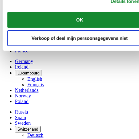
Details tone
Belgium
Dutch
Français
OK
China
English
简体中文
Verkoop of deel mijn persoonsgegevens niet
Denmark
Finland
France
Germany
Ireland
Luxembourg
English
Français
Netherlands
Norway
Poland
Russia
Spain
Sweden
Switzerland
Deutsch