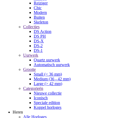
Reiziger
Chic
Modern
Buiten
Skeleton
Collecties
DS Action
DS PH
DS-X
DS-2
DS-1
Uurwerk
Quartz uurwerk
Automatisch uurwerk
Grootte
Small (< 36 mm)
Medium (36 - 42 mm)
Large (> 42 mm)
Categorieën
Nieuwe collectie
Iconisch
Speciale edition
Koppel horloges
Heren
Alle Horloges