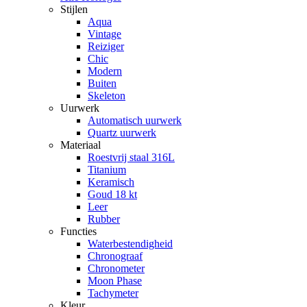
Stijlen
Aqua
Vintage
Reiziger
Chic
Modern
Buiten
Skeleton
Uurwerk
Automatisch uurwerk
Quartz uurwerk
Materiaal
Roestvrij staal 316L
Titanium
Keramisch
Goud 18 kt
Leer
Rubber
Functies
Waterbestendigheid
Chronograaf
Chronometer
Moon Phase
Tachymeter
Kleur