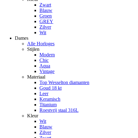
Zwart
Blauw
Groen
GREY
Zilver
Wit
Dames
Alle Horloges
Stijlen
Modern
Chic
Aqua
Vintage
Materiaal
Top Wesselton diamanten
Goud 18 kt
Leer
Keramisch
Titanium
Roestvrij staal 316L
Kleur
Wit
Blauw
Zilver
Zwart