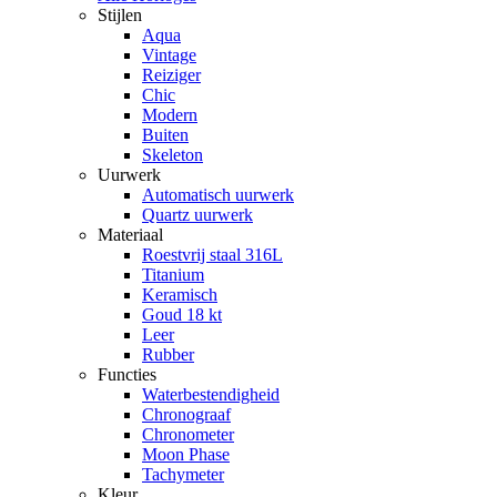
Stijlen
Aqua
Vintage
Reiziger
Chic
Modern
Buiten
Skeleton
Uurwerk
Automatisch uurwerk
Quartz uurwerk
Materiaal
Roestvrij staal 316L
Titanium
Keramisch
Goud 18 kt
Leer
Rubber
Functies
Waterbestendigheid
Chronograaf
Chronometer
Moon Phase
Tachymeter
Kleur