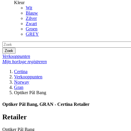
Kleur
Wit
Blauw
Zilver
Zwart
Groen
GREY
Zoek
Verkooppunten
Mijn horloge registreren
Certina
Verkooppunten
Norway
Gran
Optiker Pål Bang
Optiker Pål Bang, GRAN - Certina Retailer
Retailer
Optiker Pål Bang