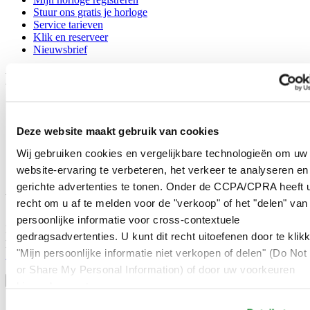
Stuur ons gratis je horloge
Service tarieven
Klik en reserveer
Nieuwsbrief
Legal
Gebruikersvoorwaarden
Privacyverklaring
Deze website maakt gebruik van cookies
Cookie meldingen
Contact
Wij gebruiken cookies en vergelijkbare technologieën om uw
Verkoopvoorwaarden
website-ervaring te verbeteren, het verkeer te analyseren en
Herroeping van de overeenkomst
gerichte advertenties te tonen. Onder de CCPA/CPRA heeft u
Word lid van de CERTINA club
recht om u af te melden voor de "verkoop" of het "delen" van
persoonlijke informatie voor cross-contextuele
Meld je aan en ontvang exclusieve aanbiedingen en
gedragsadvertenties. U kunt dit recht uitoefenen door te klik
productrecensies
"Mijn persoonlijke informatie niet verkopen of delen" (Do Not 
Schrijf je in!
Selecteer een land/regio
or Share My Personal Information) of door uw voorkeuren
Taalkeuze
hieronder aan te passen.
Austria