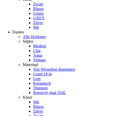
Zwart
Blauw
Groen
GREY
Zilver
Wit
Dames
Alle Horloges
Stijlen
Modern
Chic
Aqua
Vintage
Materiaal
Top Wesselton diamanten
Goud 18 kt
Leer
Keramisch
Titanium
Roestvrij staal 316L
Kleur
Wit
Blauw
Zilver
Zwart