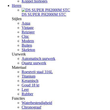
Koppel horloges
Heren
DS SUPER PH2000M STC
Stijlen
Aqua
Vintage
Reiziger
Chic
Modern
Buiten
Skeleton
Uurwerk
Automatisch uurwerk
Quartz uurwerk
Materiaal
Roestvrij staal 316L
Titanium
Keramisch
Goud 18 kt
Leer
Rubber
Functies
Waterbestendigheid
Chronograaf