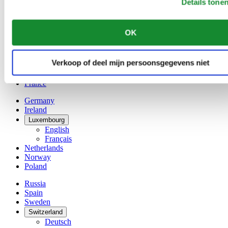
Details tone
Belgium
Dutch
Français
OK
China
English
简体中文
Verkoop of deel mijn persoonsgegevens niet
Denmark
Finland
France
Germany
Ireland
Luxembourg
English
Français
Netherlands
Norway
Poland
Russia
Spain
Sweden
Switzerland
Deutsch