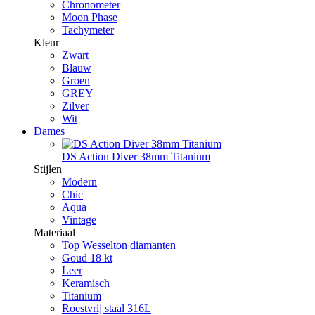
Chronometer
Moon Phase
Tachymeter
Kleur
Zwart
Blauw
Groen
GREY
Zilver
Wit
Dames
DS Action Diver 38mm Titanium
Stijlen
Modern
Chic
Aqua
Vintage
Materiaal
Top Wesselton diamanten
Goud 18 kt
Leer
Keramisch
Titanium
Roestvrij staal 316L