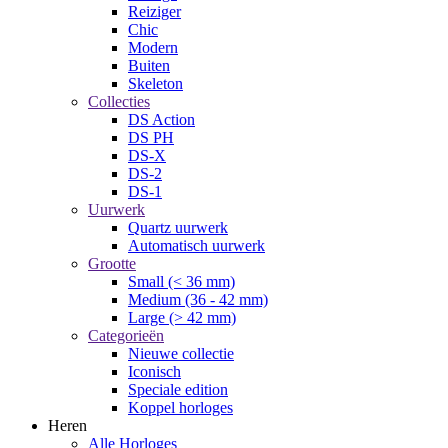
Reiziger
Chic
Modern
Buiten
Skeleton
Collecties
DS Action
DS PH
DS-X
DS-2
DS-1
Uurwerk
Quartz uurwerk
Automatisch uurwerk
Grootte
Small (< 36 mm)
Medium (36 - 42 mm)
Large (> 42 mm)
Categorieën
Nieuwe collectie
Iconisch
Speciale edition
Koppel horloges
Heren
Alle Horloges