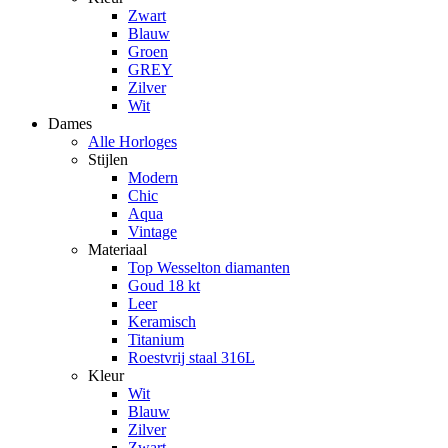
Zwart
Blauw
Groen
GREY
Zilver
Wit
Dames
Alle Horloges
Stijlen
Modern
Chic
Aqua
Vintage
Materiaal
Top Wesselton diamanten
Goud 18 kt
Leer
Keramisch
Titanium
Roestvrij staal 316L
Kleur
Wit
Blauw
Zilver
Zwart