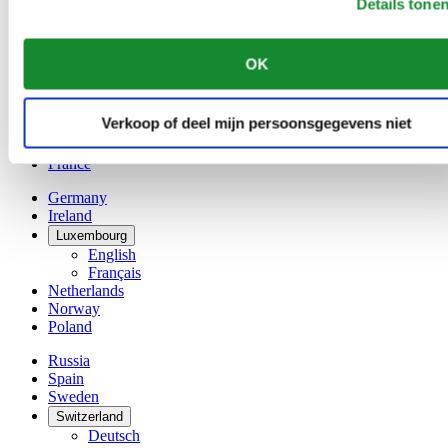
Details tone
Belgium
Dutch
Français
OK
China
English
简体中文
Verkoop of deel mijn persoonsgegevens niet
Denmark
Finland
France
Germany
Ireland
Luxembourg
English
Français
Netherlands
Norway
Poland
Russia
Spain
Sweden
Switzerland
Deutsch