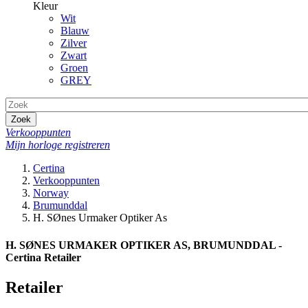
Kleur
Wit
Blauw
Zilver
Zwart
Groen
GREY
Zoek
Verkooppunten
Mijn horloge registreren
Certina
Verkooppunten
Norway
Brumunddal
H. SØnes Urmaker Optiker As
H. SØNES URMAKER OPTIKER AS, BRUMUNDDAL -
Certina Retailer
Retailer