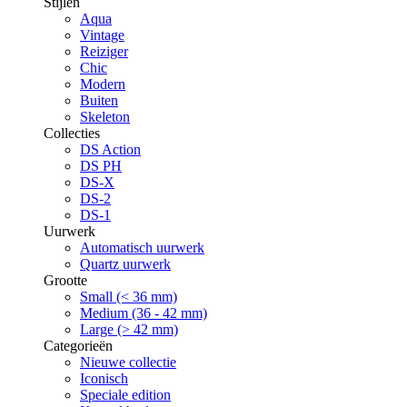
Stijlen
Aqua
Vintage
Reiziger
Chic
Modern
Buiten
Skeleton
Collecties
DS Action
DS PH
DS-X
DS-2
DS-1
Uurwerk
Automatisch uurwerk
Quartz uurwerk
Grootte
Small (< 36 mm)
Medium (36 - 42 mm)
Large (> 42 mm)
Categorieën
Nieuwe collectie
Iconisch
Speciale edition