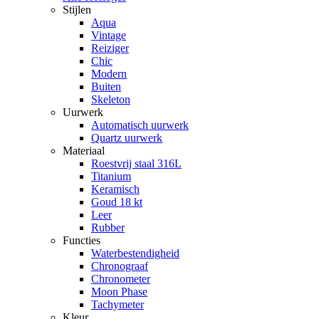
Stijlen
Aqua
Vintage
Reiziger
Chic
Modern
Buiten
Skeleton
Uurwerk
Automatisch uurwerk
Quartz uurwerk
Materiaal
Roestvrij staal 316L
Titanium
Keramisch
Goud 18 kt
Leer
Rubber
Functies
Waterbestendigheid
Chronograaf
Chronometer
Moon Phase
Tachymeter
Kleur