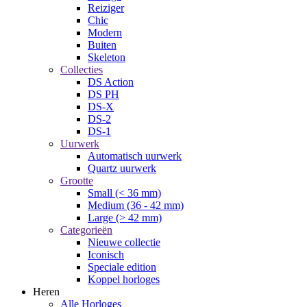
Reiziger
Chic
Modern
Buiten
Skeleton
Collecties
DS Action
DS PH
DS-X
DS-2
DS-1
Uurwerk
Automatisch uurwerk
Quartz uurwerk
Grootte
Small (< 36 mm)
Medium (36 - 42 mm)
Large (> 42 mm)
Categorieën
Nieuwe collectie
Iconisch
Speciale edition
Koppel horloges
Heren
Alle Horloges