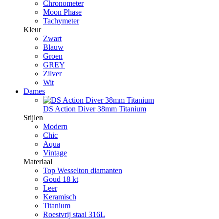
Chronometer
Moon Phase
Tachymeter
Kleur
Zwart
Blauw
Groen
GREY
Zilver
Wit
Dames
DS Action Diver 38mm Titanium
Stijlen
Modern
Chic
Aqua
Vintage
Materiaal
Top Wesselton diamanten
Goud 18 kt
Leer
Keramisch
Titanium
Roestvrij staal 316L