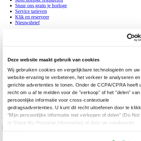
Stuur ons gratis je horloge
Service tarieven
Klik en reserveer
Nieuwsbrief
Legal
Gebruikersvoorwaarden
Privacyverklaring
Deze website maakt gebruik van cookies
Cookie meldingen
Contact
Wij gebruiken cookies en vergelijkbare technologieën om uw
Verkoopvoorwaarden
website-ervaring te verbeteren, het verkeer te analyseren en
Herroeping van de overeenkomst
gerichte advertenties te tonen. Onder de CCPA/CPRA heeft u
Word lid van de CERTINA club
recht om u af te melden voor de "verkoop" of het "delen" van
persoonlijke informatie voor cross-contextuele
Meld je aan en ontvang exclusieve aanbiedingen en
gedragsadvertenties. U kunt dit recht uitoefenen door te klik
productrecensies
"Mijn persoonlijke informatie niet verkopen of delen" (Do Not 
Schrijf je in!
Selecteer een land/regio
or Share My Personal Information) of door uw voorkeuren
Taalkeuze
hieronder aan te passen.
Austria