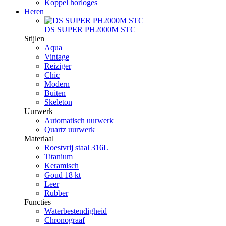
Koppel horloges
Heren
DS SUPER PH2000M STC
Stijlen
Aqua
Vintage
Reiziger
Chic
Modern
Buiten
Skeleton
Uurwerk
Automatisch uurwerk
Quartz uurwerk
Materiaal
Roestvrij staal 316L
Titanium
Keramisch
Goud 18 kt
Leer
Rubber
Functies
Waterbestendigheid
Chronograaf