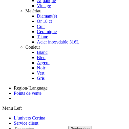
Aquatique
Vintage
Matériau
Diamant(s)
Or 18 ct
Cuir
Céramique
Titane
Acier inoxydable 316L
Couleur
Blanc
Bleu
Argent
Noir
Vert
Gris
Region/ Language
Points de vente
Menu Left
L'univers Certina
Service client
Rechercher