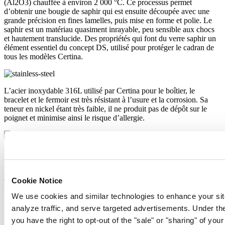
(Al2O3) chauffée à environ 2 000 °C. Ce processus permet
d’obtenir une bougie de saphir qui est ensuite découpée avec une
grande précision en fines lamelles, puis mise en forme et polie. Le
saphir est un matériau quasiment inrayable, peu sensible aux chocs
et hautement translucide. Des propriétés qui font du verre saphir un
élément essentiel du concept DS, utilisé pour protéger le cadran de
tous les modèles Certina.
L’acier inoxydable 316L utilisé par Certina pour le boîtier, le
bracelet et le fermoir est très résistant à l’usure et la corrosion. Sa
teneur en nickel étant très faible, il ne produit pas de dépôt sur le
poignet et minimise ainsi le risque d’allergie.
le PVD (dépôt physique en phase vapeur) désigne un procédé de
traitement de surface ultramoderne dans lequel un matériau tel que
l’or peut être transféré sous forme de vapeur sur une pièce à usiner
en acier ou en titane. Le résultat est aussi esthétique que durable : le
Cookie Notice
PVD est résistant, anticorrosion et très dur.
We use cookies and similar technologies to enhance your sit
Caractéristiques
analyze traffic, and serve targeted advertisements. Under
you have the right to opt-out of the "sale" or "sharing" of you