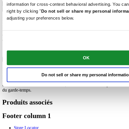
Spiral Nivachron™
information for cross-context behavioral advertising. You can
right by clicking "
Do not sell or share my personal informa
adjusting your preferences below.
Le mouvement mécanique de cette montre est équipé d'un spiral
Nivachron™. Ce matériau innovant a été développé pour accroître
la résistance aux champs magnétiques. Ce composant important
contribue durablement à la fiabilité, à la robustesse et à la précision
du garde-temps.
Spiral Nivachron™
OK
Le mouvement mécanique de cette montre est équipé d'un spiral
Nivachron™. Ce matériau innovant a été développé pour accroître
Do not sell or share my personal informati
la résistance aux champs magnétiques. Ce composant important
contribue durablement à la fiabilité, à la robustesse et à la précision
du garde-temps.
Produits associés
Footer column 1
Store Locator