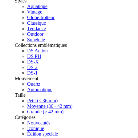
Styles
Aquatique
Vintage
Globe-trotteur
Classique
Tendance
Outdoor
Squelette
Collections emblématiques
DS Action
DS PH
DS-X
DS-2
DS-1
Mouvement
Quartz
Automatique
Taille
Petit (< 36 mm)
Moyenne (36 - 42 mm)
Grande (> 42 mm)
Catégories
Nouveautés
Iconique
Édition spéciale