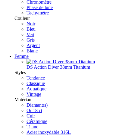
Chronomètre
Phase de lune
Tachymètre
Couleur
Noir
Bleu
Vert
Gris
Argent
Blanc
Femme
DS Action Diver 38mm Titanium
Styles
Tendance
Classique
Aquatique
Vintage
Matériau
Diamant(s)
Or 18 ct
Cuir
Céramique
Titane
Acier inoxydable 316L