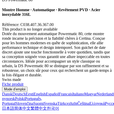
Montre Homme ∙ Automatique ∙ Revêtement PVD ∙ Acier
inoxydable 316L
Référence: C038.407.36.367.00
This product is no longer available
Dotée du mouvement automatique Powermatic 80, cette montre
ronde incarne la précision et la fiabilité chères à Certina. Conçue
pour les hommes modernes en quête de sophistication, elle allie
performance technique et design intemporel. Son guichet de date
discret ajoute une touche fonctionnelle à votre quotidien, tandis que
sa conception soignée vous garantit une allure impeccable en toutes
circonstances. Idéale pour accompagner un style classique ou
urbain, la DS Powermatic 80 se distingue par son raffinement et sa
robustesse, un choix sûr pour ceux qui recherchent un garde-temps à
la fois élégant et durable.
Swiss made
Fiche produit
Mode d’emploi
Dansk
Deutsch
Eesti
English
Español
Français
Italiano
Magyar
Nederland
nynorsk
Polski
Português,
Portugal
Slovenčina
Suomi
Svenska
Türkçe
zh
zht
Čeština
Ελληνικά
Русс
日本語
简体中文
繁體中文
한국어