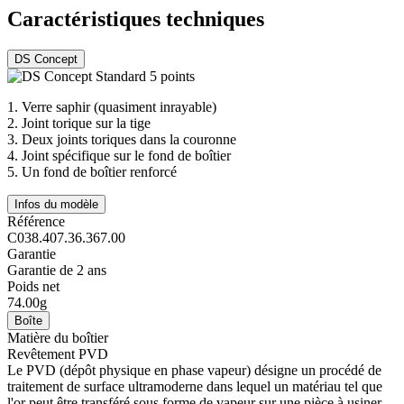
Caractéristiques techniques
DS Concept
1.
Verre saphir (quasiment inrayable)
2.
Joint torique sur la tige
3.
Deux joints toriques dans la couronne
4.
Joint spécifique sur le fond de boîtier
5.
Un fond de boîtier renforcé
Infos du modèle
Référence
C038.407.36.367.00
Garantie
Garantie de 2 ans
Poids net
74.00g
Boîte
Matière du boîtier
Revêtement PVD
Le PVD (dépôt physique en phase vapeur) désigne un procédé de
traitement de surface ultramoderne dans lequel un matériau tel que
l'or peut être transféré sous forme de vapeur sur une pièce à usiner