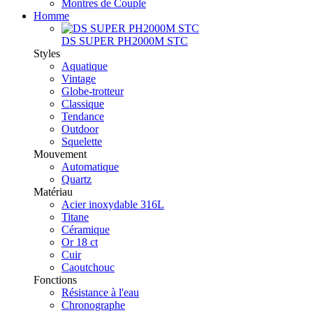
Montres de Couple
Homme
DS SUPER PH2000M STC
Styles
Aquatique
Vintage
Globe-trotteur
Classique
Tendance
Outdoor
Squelette
Mouvement
Automatique
Quartz
Matériau
Acier inoxydable 316L
Titane
Céramique
Or 18 ct
Cuir
Caoutchouc
Fonctions
Résistance à l'eau
Chronographe