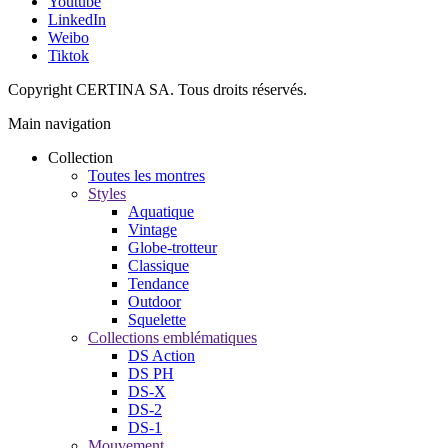
Youtube
LinkedIn
Weibo
Tiktok
Copyright CERTINA SA. Tous droits réservés.
Main navigation
Collection
Toutes les montres
Styles
Aquatique
Vintage
Globe-trotteur
Classique
Tendance
Outdoor
Squelette
Collections emblématiques
DS Action
DS PH
DS-X
DS-2
DS-1
Mouvement