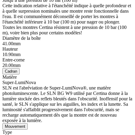
Jusqu’à une pression de 10 bar (100 m)
Cette indication relative à l'étanchéité indique à quelle profondeur et
à quelle surpression nominales une montre reste fonctionnelle dans
l'eau. Il est communément déconseillé de porter les montres à
l'étanchéité inférieure à 10 bar (100 m) pour nager ou plonger.
Toutes les montres Certina résistent à une pression de 10 bar (100
m), voire bien plus pour certains modèles!
Diamètre de la boîte
41.00mm
Hauteur
10.90mm
Entre-corne
20.00mm
Cadran
Matière
Super-LumiNova
SLN est l'abréviation de Super-LumiNova®, une matière
photoluminescente. Le SLN BG W9 utilisé par Certina donne à la
lumière stockée des reflets bleutés dans l'obscurité. Inoffensif pour la
santé, le SLN s'applique sur les aiguilles, les index et la lunette. Sa
luminosité s'affaiblit progressivement dans l'obscurité, mais se
recharge automatiquement dès que la montre est de nouveau
exposée à la lumière.
Mouvement
Type