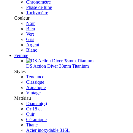
Chronomètre
Phase de lune
Tachymètre
Couleur
Noir
Bleu
Vert
Gris
Argent
Blanc
Femme
DS Action Diver 38mm Titanium
Styles
Tendance
Classique
Aquatique
Vintage
Matériau
Diamant(s)
Or 18 ct
Cuir
Céramique
Titane
Acier inoxydable 316L