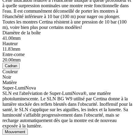
Cette indication relative à l'étanchéité indique à quelle profondeur et
à quelle surpression nominales une montre reste fonctionnelle dans
l'eau. Il est communément déconseillé de porter les montres à
l'étanchéité inférieure à 10 bar (100 m) pour nager ou plonger.
Toutes les montres Certina résistent à une pression de 10 bar (100
m), voire bien plus pour certains modèles!
Diamètre de la boîte
41.00mm
Hauteur
11.83mm
Entre-corne
20.00mm
Cadran
Couleur
Noir
Matière
Super-LumiNova
SLN est l'abréviation de Super-LumiNova®, une matière
photoluminescente. Le SLN BG W9 utilisé par Certina donne à la
lumière stockée des reflets bleutés dans l'obscurité. Inoffensif pour la
santé, le SLN s'applique sur les aiguilles, les index et la lunette. Sa
luminosité s'affaiblit progressivement dans l'obscurité, mais se
recharge automatiquement dès que la montre est de nouveau
exposée à la lumière.
Mouvement