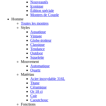
Nouveautés
Iconique
Édition spéciale
Montres de Couple
Homme
Toutes les montres
Styles
Aquatique
Vintage
Globe-trotteur
Classique
Tendance
Outdoor
Squelette
Mouvement
Automatique
Quartz
Matériau
Acier inoxydable 316L
Titane
Céramique
Or 18 ct
Cuir
Caoutchouc
Fonctions