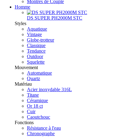
Montres de Couple
Homme
DS SUPER PH2000M STC
Styles
Aquatique
Vintage
Globe-trotteur
Classique
Tendance
Outdoor
Squelette
Mouvement
Automatique
Quartz
Matériau
Acier inoxydable 316L
Titane
Céramique
Or 18 ct
Cuir
Caoutchouc
Fonctions
Résistance à l'eau
Chronographe