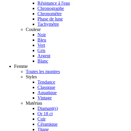
Résistance à l'eau
Chronographe
Chronomètre
Phase de lune
Tachymètre
Couleur
Noir
Bleu
Vert
Gris
Argent
Blanc
Femme
Toutes les montres
Styles
Tendance
Classique
Aquatique
Vintage
Matériau
Diamant(s)
Or 18 ct
Cuir
Céramique
Titane