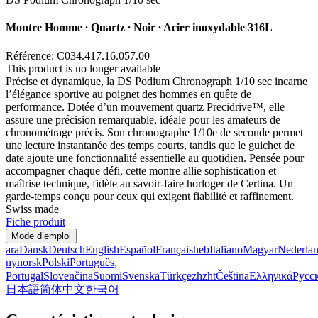
Montre Homme ∙ Quartz ∙ Noir ∙ Acier inoxydable 316L
Référence: C034.417.16.057.00
This product is no longer available
Précise et dynamique, la DS Podium Chronograph 1/10 sec incarne
l’élégance sportive au poignet des hommes en quête de
performance. Dotée d’un mouvement quartz Precidrive™, elle
assure une précision remarquable, idéale pour les amateurs de
chronométrage précis. Son chronographe 1/10e de seconde permet
une lecture instantanée des temps courts, tandis que le guichet de
date ajoute une fonctionnalité essentielle au quotidien. Pensée pour
accompagner chaque défi, cette montre allie sophistication et
maîtrise technique, fidèle au savoir-faire horloger de Certina. Un
garde-temps conçu pour ceux qui exigent fiabilité et raffinement.
Swiss made
Fiche produit
Mode d’emploi
ara
Dansk
Deutsch
English
Español
Français
heb
Italiano
Magyar
Nederla
nynorsk
Polski
Português,
Portugal
Slovenčina
Suomi
Svenska
Türkçe
zh
zht
Čeština
Ελληνικά
Русс
日本語
简体中文
한국어