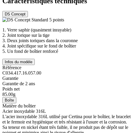
Caractéristiques techniques
DS Concept
1.
Verre saphir (quasiment inrayable)
2.
Joint torique sur la tige
3.
Deux joints toriques dans la couronne
4.
Joint spécifique sur le fond de boîtier
5.
Un fond de boîtier renforcé
Infos du modèle
Référence
C034.417.16.057.00
Garantie
Garantie de 2 ans
Poids net
85.00g
Boîte
Matière du boîtier
Acier inoxydable 316L
L'acier inoxydable 316L utilisé par Certina pour le boîtier, le bracelet
et le fermoir est hygiénique et très résistant à l'usure et la corrosion.
Sa teneur en nickel étant très faible, il ne produit pas de dépôt sur le
poignet et minimise ainsi le risque d'allergie.