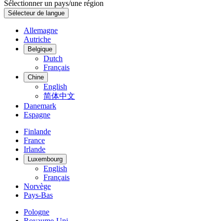
Sélectionner un pays/une région
Sélecteur de langue
Allemagne
Autriche
Belgique
Dutch
Français
Chine
English
简体中文
Danemark
Espagne
Finlande
France
Irlande
Luxembourg
English
Français
Norvège
Pays-Bas
Pologne
Royaume-Uni