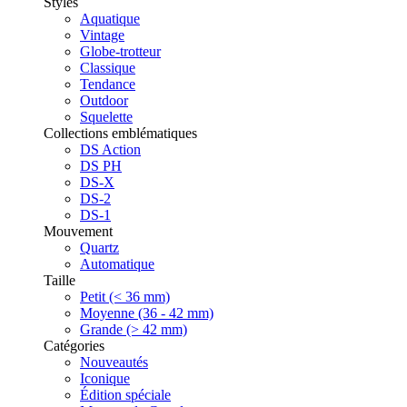
Styles
Aquatique
Vintage
Globe-trotteur
Classique
Tendance
Outdoor
Squelette
Collections emblématiques
DS Action
DS PH
DS-X
DS-2
DS-1
Mouvement
Quartz
Automatique
Taille
Petit (< 36 mm)
Moyenne (36 - 42 mm)
Grande (> 42 mm)
Catégories
Nouveautés
Iconique
Édition spéciale