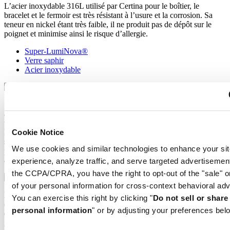
L’acier inoxydable 316L utilisé par Certina pour le boîtier, le
bracelet et le fermoir est très résistant à l’usure et la corrosion. Sa
teneur en nickel étant très faible, il ne produit pas de dépôt sur le
poignet et minimise ainsi le risque d’allergie.
Super-LumiNova®
Verre saphir
Acier inoxydable
Super-LumiNova® (SLN) désigne une matière photoluminescente
aux propriétés phosphorescentes. Dans l’obscurité, le SLN BG W9
utilisé par Certina restitue la lumière emmagasinée sous forme de
lueur bleue. Totalement inoffensif pour la santé, le SLN est appliqué
Cookie Notice
sur les aiguilles, les index et la lunette. Il perd progressivement sa
We use cookies and similar technologies to enhance your sit
phosphorescence dans l’obscurité, mais se recharge
automatiquement sous la lumière.
experience, analyze traffic, and serve targeted advertisemen
the CCPA/CPRA, you have the right to opt-out of the "sale" o
of your personal information for cross-context behavioral adv
Le verre saphir est constitué de poudre d’oxyde d’aluminium
You can exercise this right by clicking "
Do not sell or shar
(Al2O3) chauffée à environ 2 000 °C. Ce processus permet
personal information
" or by adjusting your preferences bel
d’obtenir une bougie de saphir qui est ensuite découpée avec une
grande précision en fines lamelles, puis mise en forme et polie. Le