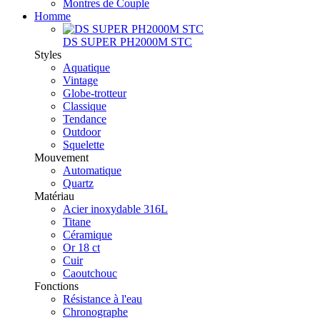
Montres de Couple
Homme
DS SUPER PH2000M STC
Styles
Aquatique
Vintage
Globe-trotteur
Classique
Tendance
Outdoor
Squelette
Mouvement
Automatique
Quartz
Matériau
Acier inoxydable 316L
Titane
Céramique
Or 18 ct
Cuir
Caoutchouc
Fonctions
Résistance à l'eau
Chronographe