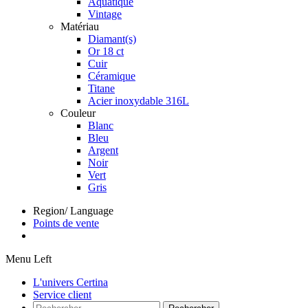
Aquatique
Vintage
Matériau
Diamant(s)
Or 18 ct
Cuir
Céramique
Titane
Acier inoxydable 316L
Couleur
Blanc
Bleu
Argent
Noir
Vert
Gris
Region/ Language
Points de vente
Menu Left
L'univers Certina
Service client