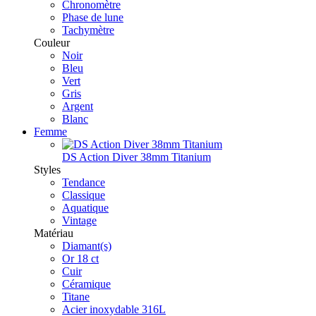
Chronomètre
Phase de lune
Tachymètre
Couleur
Noir
Bleu
Vert
Gris
Argent
Blanc
Femme
DS Action Diver 38mm Titanium
Styles
Tendance
Classique
Aquatique
Vintage
Matériau
Diamant(s)
Or 18 ct
Cuir
Céramique
Titane
Acier inoxydable 316L