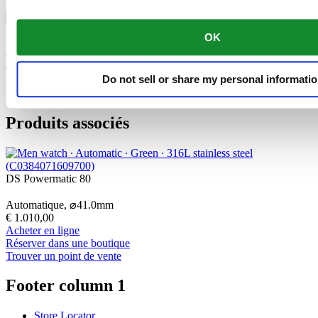
OK
Les bracelets en tissu « NATO » des montres militaires sont devenus
des objets convoités par les civils à juste titre : ils résistent aux
déchirures et à l'humidité, possèdent une finition mate discrète et
Do not sell or share my personal informati
garantissent une sécurité maximale. Des caractéristiques
parfaitement adaptées au chronométrage sportif de Certina.
Produits associés
DS Powermatic 80
Automatique,
⌀
41.0mm
€ 1.010,00
Acheter en ligne
Réserver dans une boutique
Trouver un point de vente
Footer column 1
Store Locator