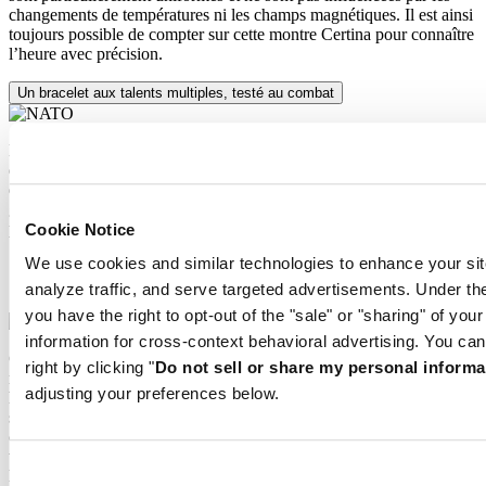
changements de températures ni les champs magnétiques. Il est ainsi
toujours possible de compter sur cette montre Certina pour connaître
l’heure avec précision.
Un bracelet aux talents multiples, testé au combat
Les bracelets en tissu « NATO » des montres militaires sont devenus
des objets convoités par les civils à juste titre : ils résistent aux
déchirures et à l'humidité, possèdent une finition mate discrète et
garantissent une sécurité maximale. Des caractéristiques
parfaitement adaptées au chronométrage sportif de Certina.
Cookie Notice
We use cookies and similar technologies to enhance your sit
Spiral en silicium
Un bracelet aux talents multiples, testé au combat
analyze traffic, and serve targeted advertisements. Under
you have the right to opt-out of the "sale" or "sharing" of you
information for cross-context behavioral advertising. You can
Cette montre fait bande à part. Son spiral innovant en silicium
right by clicking "
Do not sell or share my personal informa
représente l’une des toutes dernières avancées de l’industrie
adjusting your preferences below.
horlogère. Grâce à cette matière high-tech, les oscillations du spiral
sont particulièrement uniformes et ne sont pas influencées par les
changements de températures ni les champs magnétiques. Il est ainsi
toujours possible de compter sur cette montre Certina pour connaître
l’heure avec précision.