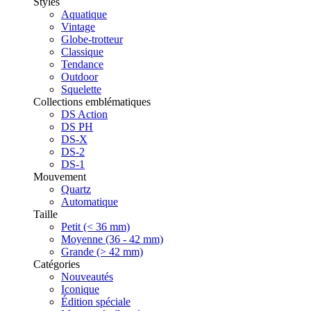
Styles
Aquatique
Vintage
Globe-trotteur
Classique
Tendance
Outdoor
Squelette
Collections emblématiques
DS Action
DS PH
DS-X
DS-2
DS-1
Mouvement
Quartz
Automatique
Taille
Petit (< 36 mm)
Moyenne (36 - 42 mm)
Grande (> 42 mm)
Catégories
Nouveautés
Iconique
Édition spéciale