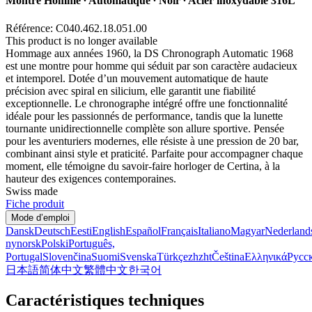
Montre Homme ∙ Automatique ∙ Noir ∙ Acier inoxydable 316L
Référence: C040.462.18.051.00
This product is no longer available
Hommage aux années 1960, la DS Chronograph Automatic 1968
est une montre pour homme qui séduit par son caractère audacieux
et intemporel. Dotée d’un mouvement automatique de haute
précision avec spiral en silicium, elle garantit une fiabilité
exceptionnelle. Le chronographe intégré offre une fonctionnalité
idéale pour les passionnés de performance, tandis que la lunette
tournante unidirectionnelle complète son allure sportive. Pensée
pour les aventuriers modernes, elle résiste à une pression de 20 bar,
combinant ainsi style et praticité. Parfaite pour accompagner chaque
moment, elle témoigne du savoir-faire horloger de Certina, à la
hauteur des exigences contemporaines.
Swiss made
Fiche produit
Mode d’emploi
Dansk
Deutsch
Eesti
English
Español
Français
Italiano
Magyar
Nederland
nynorsk
Polski
Português,
Portugal
Slovenčina
Suomi
Svenska
Türkçe
zh
zht
Čeština
Ελληνικά
Русс
日本語
简体中文
繁體中文
한국어
Caractéristiques techniques