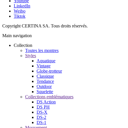
Youtube
LinkedIn
Weibo
Tiktok
Copyright CERTINA SA. Tous droits réservés.
Main navigation
Collection
Toutes les montres
Styles
Aquatique
Vintage
Globe-trotteur
Classique
Tendance
Outdoor
Squelette
Collections emblématiques
DS Action
DS PH
DS-X
DS-2
DS-1
Mouvement