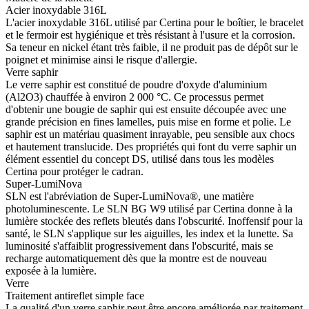
Acier inoxydable 316L
L'acier inoxydable 316L utilisé par Certina pour le boîtier, le bracelet
et le fermoir est hygiénique et très résistant à l'usure et la corrosion.
Sa teneur en nickel étant très faible, il ne produit pas de dépôt sur le
poignet et minimise ainsi le risque d'allergie.
Verre saphir
Le verre saphir est constitué de poudre d'oxyde d'aluminium
(Al2O3) chauffée à environ 2 000 °C. Ce processus permet
d'obtenir une bougie de saphir qui est ensuite découpée avec une
grande précision en fines lamelles, puis mise en forme et polie. Le
saphir est un matériau quasiment inrayable, peu sensible aux chocs
et hautement translucide. Des propriétés qui font du verre saphir un
élément essentiel du concept DS, utilisé dans tous les modèles
Certina pour protéger le cadran.
Super-LumiNova
SLN est l'abréviation de Super-LumiNova®, une matière
photoluminescente. Le SLN BG W9 utilisé par Certina donne à la
lumière stockée des reflets bleutés dans l'obscurité. Inoffensif pour la
santé, le SLN s'applique sur les aiguilles, les index et la lunette. Sa
luminosité s'affaiblit progressivement dans l'obscurité, mais se
recharge automatiquement dès que la montre est de nouveau
exposée à la lumière.
Verre
Traitement antireflet simple face
La qualité d'un verre saphir peut être encore améliorée par traitement