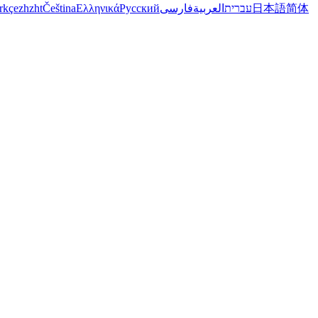
rkçe
zh
zht
Čeština
Ελληνικά
Русский
فارسی
العربية
עברית
日本語
简体