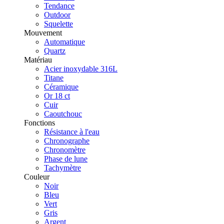
Tendance
Outdoor
Squelette
Mouvement
Automatique
Quartz
Matériau
Acier inoxydable 316L
Titane
Céramique
Or 18 ct
Cuir
Caoutchouc
Fonctions
Résistance à l'eau
Chronographe
Chronomètre
Phase de lune
Tachymètre
Couleur
Noir
Bleu
Vert
Gris
Argent