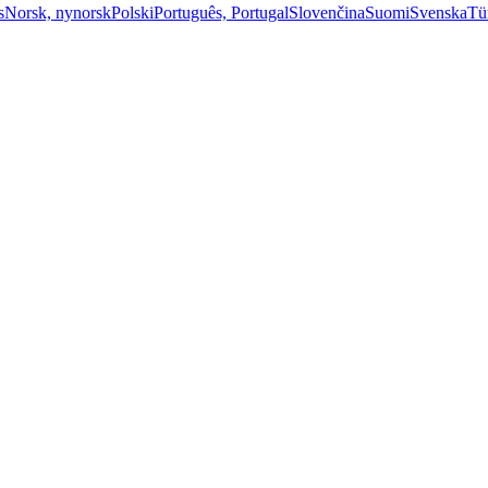
s
Norsk, nynorsk
Polski
Português, Portugal
Slovenčina
Suomi
Svenska
Tü