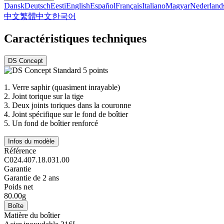
Dansk
Deutsch
Eesti
English
Español
Français
Italiano
Magyar
Nederland
中文
繁體中文
한국어
Caractéristiques techniques
DS Concept
1.
Verre saphir (quasiment inrayable)
2.
Joint torique sur la tige
3.
Deux joints toriques dans la couronne
4.
Joint spécifique sur le fond de boîtier
5.
Un fond de boîtier renforcé
Infos du modèle
Référence
C024.407.18.031.00
Garantie
Garantie de 2 ans
Poids net
80.00g
Boîte
Matière du boîtier