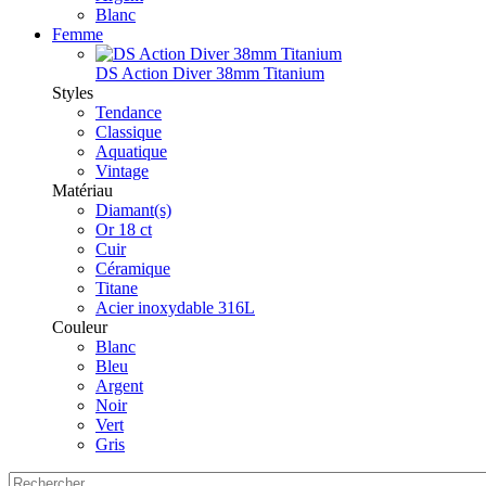
Blanc
Femme
DS Action Diver 38mm Titanium
Styles
Tendance
Classique
Aquatique
Vintage
Matériau
Diamant(s)
Or 18 ct
Cuir
Céramique
Titane
Acier inoxydable 316L
Couleur
Blanc
Bleu
Argent
Noir
Vert
Gris