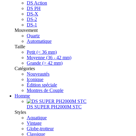
DS Action
DS PH
DS-X
DS-2
DS-1
Mouvement
Quartz
Automatique
Taille
Petit (< 36 mm)
Moyenne (36 - 42 mm)
Grande (> 42 mm)
Catégories
Nouveautés
Iconique
Édition spéciale
Montres de Couple
Homme
DS SUPER PH2000M STC
Styles
Aquatique
Vintage
Globe-trotteur
Classique