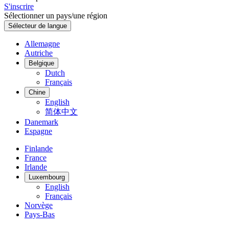
S'inscrire
Sélectionner un pays/une région
Sélecteur de langue
Allemagne
Autriche
Belgique
Dutch
Français
Chine
English
简体中文
Danemark
Espagne
Finlande
France
Irlande
Luxembourg
English
Français
Norvège
Pays-Bas