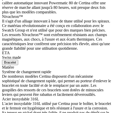
calibre automatique innovant Powermatic 80 de Certina offre une
réserve de marche allant jusqu'à 80 heures, soit presque deux fois
plus que les modèles comparables.
Nivachron™
Il s'agit d'un alliage innovant à base de titane utilisé pour les spiraux.
Ce matériau révolutionnaire a été conçu en collaboration avec le
Swatch Group et n'est utilisé que pour des marques bien précises.
Les ressorts Nivachron™ sont extrêmement résistants aux champs
magnétiques, aux chocs, à l'usure et aux écarts thermiques. Ces
caractéristiques leur confèrent une précision très élevée, ainsi qu'une
grande fiabilité pour une utilisation quotidienne.
ETA
Swiss made
Bracelet
Matière
Système de changement rapide
De nombreux modèles Certina disposent d'un mécanisme
sophistiqué de changement rapide, qui permet au porteur d'enlever le
bracelet en toute facilité et de le remplacer par un autre. Les
goupilles des ressorts de ces bracelets sont dotées de minuscules
leviers qui peuvent être rabattus et facilement déverrouillés.
Acier inoxydable 316L
L'acier inoxydable 316L utilisé par Certina pour le boîtier, le bracelet
et le fermoir est hygiénique et très résistant à l'usure et la corrosion.
Sa teneur en nickel étant très faible, il ne produit pas de dépôt sur le