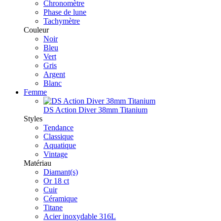
Chronomètre
Phase de lune
Tachymètre
Couleur
Noir
Bleu
Vert
Gris
Argent
Blanc
Femme
DS Action Diver 38mm Titanium
Styles
Tendance
Classique
Aquatique
Vintage
Matériau
Diamant(s)
Or 18 ct
Cuir
Céramique
Titane
Acier inoxydable 316L