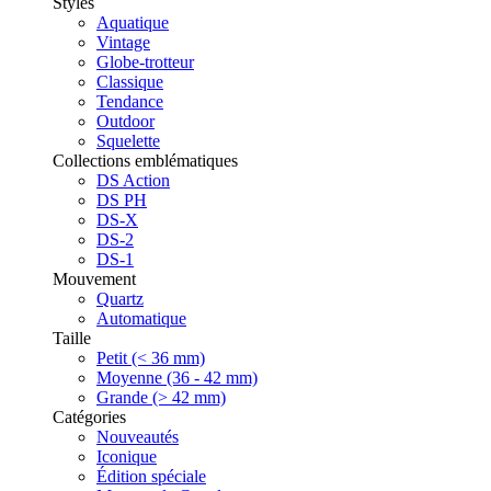
Styles
Aquatique
Vintage
Globe-trotteur
Classique
Tendance
Outdoor
Squelette
Collections emblématiques
DS Action
DS PH
DS-X
DS-2
DS-1
Mouvement
Quartz
Automatique
Taille
Petit (< 36 mm)
Moyenne (36 - 42 mm)
Grande (> 42 mm)
Catégories
Nouveautés
Iconique
Édition spéciale