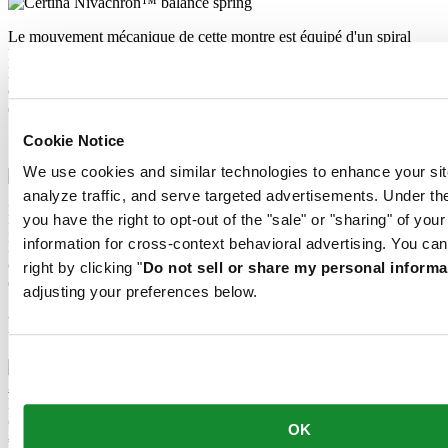
Le mouvement mécanique de cette montre est équipé d'un spiral
Nivachron™. Ce matériau innovant a été développé pour accroître
la résistance aux champs magnétiques. Ce composant important
contribue durablement à la fiabilité, à la robustesse et à la précision
du garde-temps.
Cookie Notice
Spiral Nivachron™
We use cookies and similar technologies to enhance your sit
analyze traffic, and serve targeted advertisements. Under
Le mouvement mécanique de cette montre est équipé d'un spiral
you have the right to opt-out of the "sale" or "sharing" of you
Nivachron™. Ce matériau innovant a été développé pour accroître
information for cross-context behavioral advertising. You can
la résistance aux champs magnétiques. Ce composant important
contribue durablement à la fiabilité, à la robustesse et à la précision
right by clicking "
Do not sell or share my personal informa
du garde-temps.
adjusting your preferences below.
Produits associés
DS-2 Lady
Quartz,
⌀
27.8mm
OK
€ 525,00