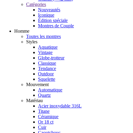
Catégories
Nouveautés
Iconique
Édition spéciale
Montres de Couple
Homme
Toutes les montres
Styles
Aquatique
Vintage
Globe-trotteur
Classique
Tendance
Outdoor
Squelette
Mouvement
Automatique
Quartz
Matériau
Acier inoxydable 316L
Titane
Céramique
Or 18 ct
Cuir
Caoutchouc