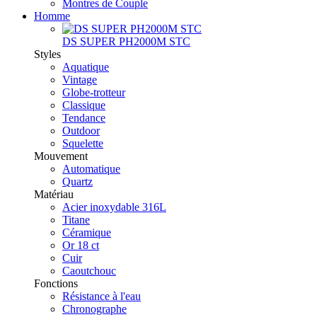
Montres de Couple
Homme
DS SUPER PH2000M STC
Styles
Aquatique
Vintage
Globe-trotteur
Classique
Tendance
Outdoor
Squelette
Mouvement
Automatique
Quartz
Matériau
Acier inoxydable 316L
Titane
Céramique
Or 18 ct
Cuir
Caoutchouc
Fonctions
Résistance à l'eau
Chronographe