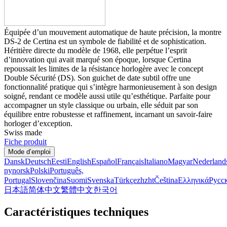
Équipée d’un mouvement automatique de haute précision, la montre
DS-2 de Certina est un symbole de fiabilité et de sophistication.
Héritière directe du modèle de 1968, elle perpétue l’esprit
d’innovation qui avait marqué son époque, lorsque Certina
repoussait les limites de la résistance horlogère avec le concept
Double Sécurité (DS). Son guichet de date subtil offre une
fonctionnalité pratique qui s’intègre harmonieusement à son design
soigné, rendant ce modèle aussi utile qu’esthétique. Parfaite pour
accompagner un style classique ou urbain, elle séduit par son
équilibre entre robustesse et raffinement, incarnant un savoir-faire
horloger d’exception.
Swiss made
Fiche produit
Mode d’emploi
Dansk
Deutsch
Eesti
English
Español
Français
Italiano
Magyar
Nederland
nynorsk
Polski
Português,
Portugal
Slovenčina
Suomi
Svenska
Türkçe
zh
zht
Čeština
Ελληνικά
Русс
日本語
简体中文
繁體中文
한국어
Caractéristiques techniques