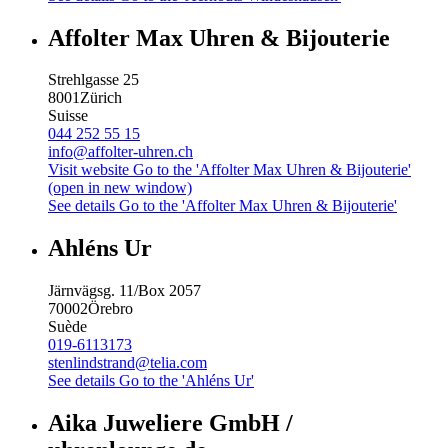
Affolter Max Uhren & Bijouterie
Strehlgasse 25
8001
Zürich
Suisse
044 252 55 15
info@affolter-uhren.ch
Visit website
Go to the 'Affolter Max Uhren & Bijouterie'
(open in new window)
See details
Go to the 'Affolter Max Uhren & Bijouterie'
Ahléns Ur
Järnvägsg. 11/Box 2057
70002
Örebro
Suède
019-6113173
stenlindstrand@telia.com
See details
Go to the 'Ahléns Ur'
Aika Juweliere GmbH /