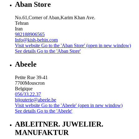
Aban Store
No.61,Corner of Aban,Karim Khan Ave.
Tehran
Iran
982188906565
Info@kish-behin.com
Visit website
Go to the 'Aban Store' (open in new window)
See details
Go to the 'Aban Store'
Abeele
Petite Rue 39-41
7700
Mouscron
Belgique
056/33.22.37
bijouterie@abeele.be
Visit website
Go to the 'Abeele' (open in new window)
See details
Go to the 'Abeele'
ABLEITNER. JUWELIER.
MANUFAKTUR