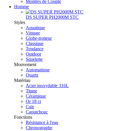
Montres de Couple
Homme
DS SUPER PH2000M STC
Styles
Aquatique
Vintage
Globe-trotteur
Classique
Tendance
Outdoor
Squelette
Mouvement
Automatique
Quartz
Matériau
Acier inoxydable 316L
Titane
Céramique
Or 18 ct
Cuir
Caoutchouc
Fonctions
Résistance à l'eau
Chronographe