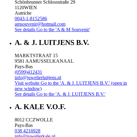
Schönbrunner Schlossstraße 29
1120
WIEN
Autriche
0043-1-8152586
amsouvenir@hotmail.com
See details
Go to the 'A & M Souvenir'
A. & J. LUITJENS B.V.
MARKTSTRAAT 15
9581 AA
MUSSELKANAAL
Pays-Bas
(0599)412431
info@juwelierluitjens.nl
Visit website
Go to the 'A. & J. LUITJENS B.V.' (open in
new window)
See details
Go to the 'A. & J. LUITJENS B.V.'
A. KALE V.O.F.
8012 CC
ZWOLLE
Pays-Bas
038 4216928
info@juwelierkale.nl