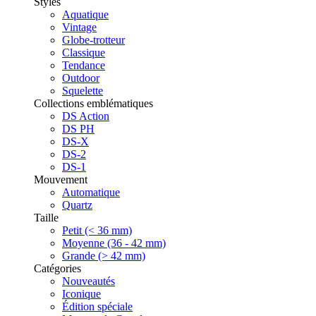
Styles
Aquatique
Vintage
Globe-trotteur
Classique
Tendance
Outdoor
Squelette
Collections emblématiques
DS Action
DS PH
DS-X
DS-2
DS-1
Mouvement
Automatique
Quartz
Taille
Petit (< 36 mm)
Moyenne (36 - 42 mm)
Grande (> 42 mm)
Catégories
Nouveautés
Iconique
Édition spéciale