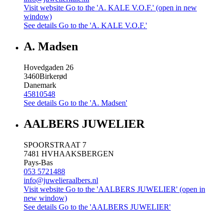
Visit website
Go to the 'A. KALE V.O.F.' (open in new
window)
See details
Go to the 'A. KALE V.O.F.'
A. Madsen
Hovedgaden 26
3460
Birkerød
Danemark
45810548
See details
Go to the 'A. Madsen'
AALBERS JUWELIER
SPOORSTRAAT 7
7481 HV
HAAKSBERGEN
Pays-Bas
053 5721488
info@juwelieraalbers.nl
Visit website
Go to the 'AALBERS JUWELIER' (open in
new window)
See details
Go to the 'AALBERS JUWELIER'