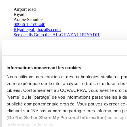
Airport road
Riyadh
Arabie Saoudite
00966 1 2535440
Riyadh@al-ghazalisa.com
See details
Go to the 'AL-GHAZALI RIYADH'
AL-GHAZALI RIYADH
Rabwa
Riyadh
Informations concernant les cookies
Arabie Saoudite
Riyadh@al-ghazalisa.com
Nous utilisons des cookies et des technologies similaires po
See details
Go to the 'AL-GHAZALI RIYADH'
votre expérience sur le site, analyser le trafic et diffuser des 
ciblées. Conformément au CCPA/CPRA, vous avez le droit de
AL-GHAZALI RIYADH
"vente" ou le "partage" de vos informations personnelles à de
Baladiya
publicité comportementale croisée. Vous pouvez exercer ce d
Al Hofuf
cliquant sur "Ne pas vendre ou partager mes informations pe
Arabie Saoudite
(
Do Not Sell or Share My Personal Information
) ou en aju
00966 3 5860537
Riyadh@al-ghazalisa.com
préférences ci-dessous.