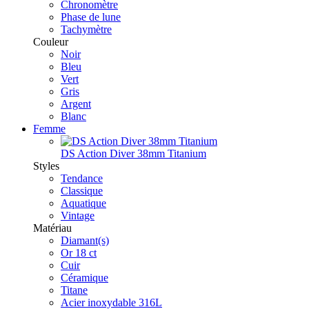
Chronomètre
Phase de lune
Tachymètre
Couleur
Noir
Bleu
Vert
Gris
Argent
Blanc
Femme
DS Action Diver 38mm Titanium
Styles
Tendance
Classique
Aquatique
Vintage
Matériau
Diamant(s)
Or 18 ct
Cuir
Céramique
Titane
Acier inoxydable 316L