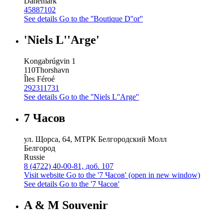
Danemark
45887102
See details
Go to the ''Boutique D''or''
'Niels L''Arge'
Kongabrúgvin 1
110
Thorshavn
Îles Féroé
292311731
See details
Go to the ''Niels L''Arge''
7 Часов
ул. Щорса, 64, МТРК Белгородский Молл
Белгород
Russie
8 (4722) 40-00-81, доб. 107
Visit website
Go to the '7 Часов' (open in new window)
See details
Go to the '7 Часов'
A & M Souvenir