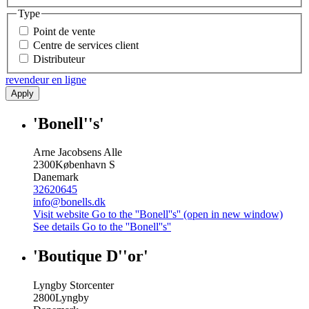
Type
Point de vente
Centre de services client
Distributeur
revendeur en ligne
Apply
'Bonell''s'
Arne Jacobsens Alle
2300
København S
Danemark
32620645
info@bonells.dk
Visit website
Go to the ''Bonell''s'' (open in new window)
See details
Go to the ''Bonell''s''
'Boutique D''or'
Lyngby Storcenter
2800
Lyngby