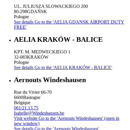
UL. JULIUSZA SLOWACKIEGO 200
80-298
GDAŃSK
Pologne
See details
Go to the 'AELIA GDANSK AIRPORT DUTY
FREE'
AELIA KRAKÓW - BALICE
KPT. M. MEDWECKIEGO 1
32-083
KRAKÓW
Pologne
See details
Go to the 'AELIA KRAKÓW - BALICE'
Aernouts Windeshausen
Rue du Vivier 66-70
6600
Bastogne
Belgique
061/21.13.75
Isabelle@Windeshausen.be
Visit website
Go to the 'Aernouts Windeshausen' (open in
new window)
See details
Go to the 'Aernouts Windeshausen'