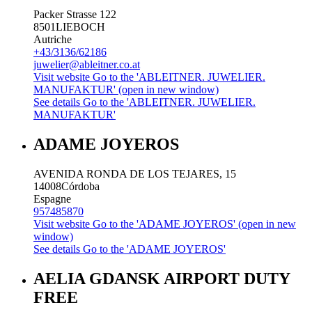
Packer Strasse 122
8501
LIEBOCH
Autriche
+43/3136/62186
juwelier@ableitner.co.at
Visit website
Go to the 'ABLEITNER. JUWELIER.
MANUFAKTUR' (open in new window)
See details
Go to the 'ABLEITNER. JUWELIER.
MANUFAKTUR'
ADAME JOYEROS
AVENIDA RONDA DE LOS TEJARES, 15
14008
Córdoba
Espagne
957485870
Visit website
Go to the 'ADAME JOYEROS' (open in new
window)
See details
Go to the 'ADAME JOYEROS'
AELIA GDANSK AIRPORT DUTY
FREE