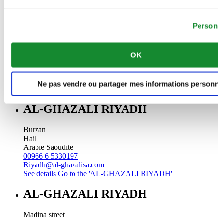
See details
Go to the 'AL-GHAZALI RIYADH'
AL-GHAZALI RIYADH
Person
Dammam
Dammam
OK
Arabie Saoudite
00966 3 8239466
Riyadh@al-ghazalisa.com
Ne pas vendre ou partager mes informations personn
See details
Go to the 'AL-GHAZALI RIYADH'
AL-GHAZALI RIYADH
Burzan
Hail
Arabie Saoudite
00966 6 5330197
Riyadh@al-ghazalisa.com
See details
Go to the 'AL-GHAZALI RIYADH'
AL-GHAZALI RIYADH
Madina street