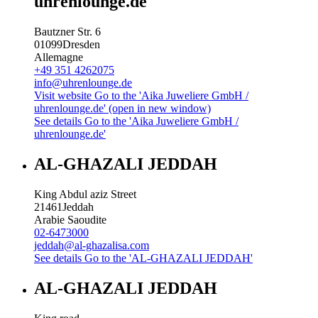
uhrenlounge.de
Bautzner Str. 6
01099
Dresden
Allemagne
+49 351 4262075
info@uhrenlounge.de
Visit website
Go to the 'Aika Juweliere GmbH /
uhrenlounge.de' (open in new window)
See details
Go to the 'Aika Juweliere GmbH /
uhrenlounge.de'
AL-GHAZALI JEDDAH
King Abdul aziz Street
21461
Jeddah
Arabie Saoudite
02-6473000
jeddah@al-ghazalisa.com
See details
Go to the 'AL-GHAZALI JEDDAH'
AL-GHAZALI JEDDAH