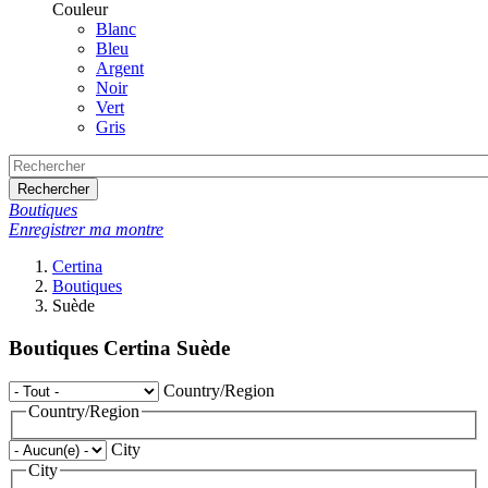
Couleur
Blanc
Bleu
Argent
Noir
Vert
Gris
Rechercher
Boutiques
Enregistrer ma montre
Certina
Boutiques
Suède
Boutiques Certina Suède
Country/Region
Country/Region
City
City