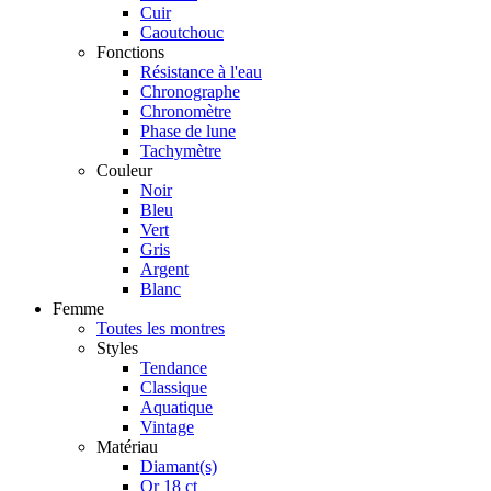
Cuir
Caoutchouc
Fonctions
Résistance à l'eau
Chronographe
Chronomètre
Phase de lune
Tachymètre
Couleur
Noir
Bleu
Vert
Gris
Argent
Blanc
Femme
Toutes les montres
Styles
Tendance
Classique
Aquatique
Vintage
Matériau
Diamant(s)
Or 18 ct