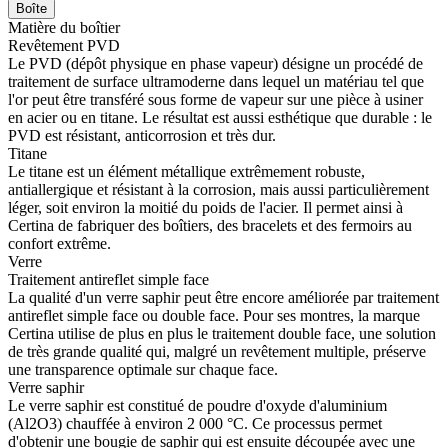
Boîte
Matière du boîtier
Revêtement PVD
Le PVD (dépôt physique en phase vapeur) désigne un procédé de
traitement de surface ultramoderne dans lequel un matériau tel que
l'or peut être transféré sous forme de vapeur sur une pièce à usiner
en acier ou en titane. Le résultat est aussi esthétique que durable : le
PVD est résistant, anticorrosion et très dur.
Titane
Le titane est un élément métallique extrêmement robuste,
antiallergique et résistant à la corrosion, mais aussi particulièrement
léger, soit environ la moitié du poids de l'acier. Il permet ainsi à
Certina de fabriquer des boîtiers, des bracelets et des fermoirs au
confort extrême.
Verre
Traitement antireflet simple face
La qualité d'un verre saphir peut être encore améliorée par traitement
antireflet simple face ou double face. Pour ses montres, la marque
Certina utilise de plus en plus le traitement double face, une solution
de très grande qualité qui, malgré un revêtement multiple, préserve
une transparence optimale sur chaque face.
Verre saphir
Le verre saphir est constitué de poudre d'oxyde d'aluminium
(Al2O3) chauffée à environ 2 000 °C. Ce processus permet
d'obtenir une bougie de saphir qui est ensuite découpée avec une