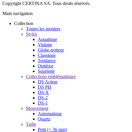
Copyright CERTINA SA. Tous droits réservés.
Main navigation
Collection
Toutes les montres
Styles
Aquatique
Vintage
Globe-trotteur
Classique
Tendance
Outdoor
Squelette
Collections emblématiques
DS Action
DS PH
DS-X
DS-2
DS-1
Mouvement
Automatique
Quartz
Taille
Petit (< 36 mm)