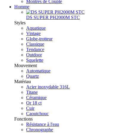
Montres de Couple
Homme
DS SUPER PH2000M STC
Styles
Aquatique
Vintage
Globe-trotteur
Classique
Tendance
Outdoor
Squelette
Mouvement
Automatique
Quartz
Matériau
Acier inoxydable 316L
Titane
Céramique
Or 18 ct
Cuir
Caoutchouc
Fonctions
Résistance à l'eau
Chronographe