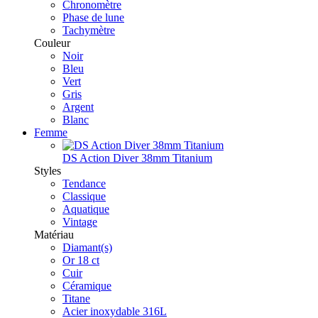
Chronomètre
Phase de lune
Tachymètre
Couleur
Noir
Bleu
Vert
Gris
Argent
Blanc
Femme
DS Action Diver 38mm Titanium
Styles
Tendance
Classique
Aquatique
Vintage
Matériau
Diamant(s)
Or 18 ct
Cuir
Céramique
Titane
Acier inoxydable 316L