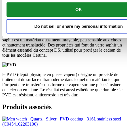
boîtiers, des bracelets et des fermoirs au confort extrême.
OK
Le verre saphir est constitué de poudre d’oxyde d’aluminium
(Al2O3) chauffée à environ 2 000 °C. Ce processus permet
Do not sell or share my personal information
d’obtenir une bougie de saphir qui est ensuite découpée avec une
grande précision en fines lamelles, puis mise en forme et polie. Le
saphir est un matériau quasiment inrayable, peu sensible aux chocs
et hautement translucide. Des propriétés qui font du verre saphir un
élément essentiel du concept DS, utilisé pour protéger le cadran de
tous les modèles Certina.
le PVD (dépôt physique en phase vapeur) désigne un procédé de
traitement de surface ultramoderne dans lequel un matériau tel que
l’or peut être transféré sous forme de vapeur sur une pièce à usiner
en acier ou en titane. Le résultat est aussi esthétique que durable : le
PVD est résistant, anticorrosion et très dur.
Produits associés