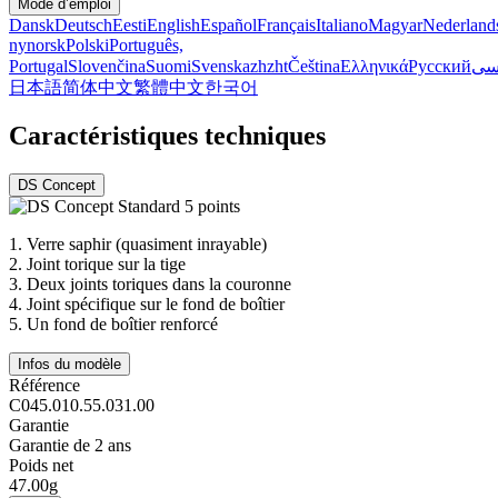
Mode d’emploi
Dansk
Deutsch
Eesti
English
Español
Français
Italiano
Magyar
Nederland
nynorsk
Polski
Português,
Portugal
Slovenčina
Suomi
Svenska
zh
zht
Čeština
Ελληνικά
Русский
سی
日本語
简体中文
繁體中文
한국어
Caractéristiques techniques
DS Concept
1.
Verre saphir (quasiment inrayable)
2.
Joint torique sur la tige
3.
Deux joints toriques dans la couronne
4.
Joint spécifique sur le fond de boîtier
5.
Un fond de boîtier renforcé
Infos du modèle
Référence
C045.010.55.031.00
Garantie
Garantie de 2 ans
Poids net
47.00g