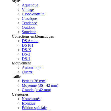
Styles
Aquatique
Vintage
Globe-trotteur
Classique
Tendance
Outdoor
Squelette
Collections emblématiques
DS Action
DS PH
DS-X
DS-2
DS-1
Mouvement
Automatique
Quartz
Taille
Petit (< 36 mm)
Moyenne (36 - 42 mm)
Grande (> 42 mm)
Catégories
Nouveautés
Iconique
Édition spéciale