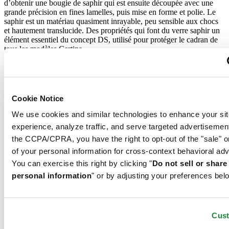
d’obtenir une bougie de saphir qui est ensuite découpée avec une
grande précision en fines lamelles, puis mise en forme et polie. Le
saphir est un matériau quasiment inrayable, peu sensible aux chocs
et hautement translucide. Des propriétés qui font du verre saphir un
élément essentiel du concept DS, utilisé pour protéger le cadran de
tous les modèles Certina.
PVD
le PVD (dépôt physique en phase vapeur) désigne un procédé de
Cookie Notice
traitement de surface ultramoderne dans lequel un matériau tel que
l’or peut être transféré sous forme de vapeur sur une pièce à usiner
We use cookies and similar technologies to enhance your sit
en acier ou en titane. Le résultat est aussi esthétique que durable : le
experience, analyze traffic, and serve targeted advertisemen
PVD est résistant, anticorrosion et très dur.
the CCPA/CPRA, you have the right to opt-out of the "sale" o
Titane
of your personal information for cross-context behavioral adv
Verre saphir
You can exercise this right by clicking "
Do not sell or shar
PVD
personal information
" or by adjusting your preferences bel
Le titane est un élément métallique extrêmement robuste et résistant
à la corrosion, mais aussi particulièrement léger, soit environ la
Cus
moitié du poids de l’acier. Il permet ainsi à Certina de fabriquer des