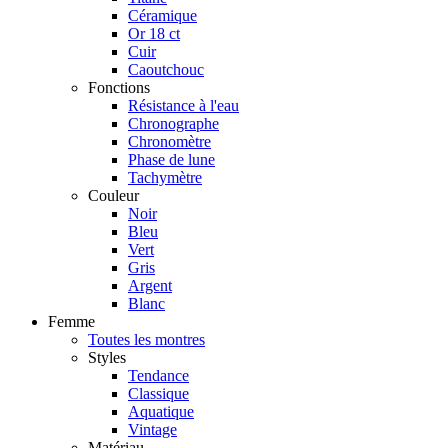
Céramique
Or 18 ct
Cuir
Caoutchouc
Fonctions
Résistance à l'eau
Chronographe
Chronomètre
Phase de lune
Tachymètre
Couleur
Noir
Bleu
Vert
Gris
Argent
Blanc
Femme
Toutes les montres
Styles
Tendance
Classique
Aquatique
Vintage
Matériau