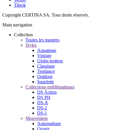
Tiktok
Copyright CERTINA SA. Tous droits réservés.
Main navigation
Collection
Toutes les montres
Styles
Aquatique
Vintage
Globe-trotteur
Classique
Tendance
Outdoor
Squelette
Collections emblématiques
DS Action
DS PH
DS-X
DS-2
DS-1
Mouvement
Automatique
Quartz