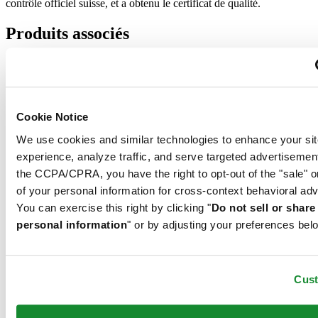
contrôle officiel suisse, et a obtenu le certificat de qualité.
Produits associés
DS-8 Gent 40mm
Quartz,
⌀
40.0mm
535 €
Cookie Notice
Acheter en ligne
We use cookies and similar technologies to enhance your sit
Réserver dans une boutique
Trouver un point de vente
experience, analyze traffic, and serve targeted advertisemen
Nouveau
the CCPA/CPRA, you have the right to opt-out of the "sale" o
of your personal information for cross-context behavioral adv
DS-8 Lady 31mm
You can exercise this right by clicking "
Do not sell or shar
Quartz,
⌀
31.0mm
personal information
" or by adjusting your preferences bel
395 €
Acheter en ligne
Réserver dans une boutique
Trouver un point de vente
Cus
Nouveau