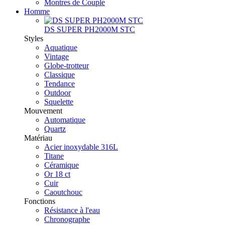
Montres de Couple
Homme
DS SUPER PH2000M STC
Styles
Aquatique
Vintage
Globe-trotteur
Classique
Tendance
Outdoor
Squelette
Mouvement
Automatique
Quartz
Matériau
Acier inoxydable 316L
Titane
Céramique
Or 18 ct
Cuir
Caoutchouc
Fonctions
Résistance à l'eau
Chronographe