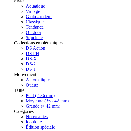
Styles
Aquatique
Vintage
Globe-trotteur
Classique
Tendance
Outdoor
Squelette
Collections emblématiques
DS Action
DS PH
DS-X
DS-2
DS-1
Mouvement
Automatique
Quartz
Taille
Petit (< 36 mm)
Moyenne (36 - 42 mm)
Grande (> 42 mm)
Catégories
Nouveautés
Iconique
Édition spéciale