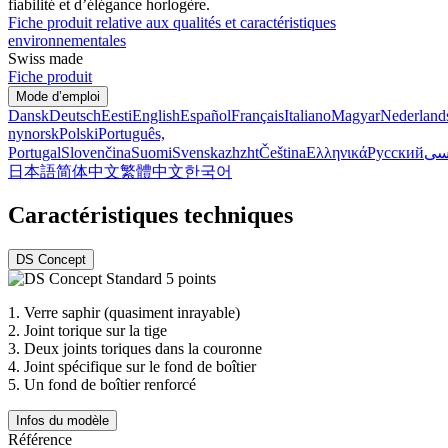
fiabilité et d’élégance horlogère.
Fiche produit relative aux qualités et caractéristiques
environnementales
Swiss made
Fiche produit
Mode d’emploi
Dansk
Deutsch
Eesti
English
Español
Français
Italiano
Magyar
Nederland
nynorsk
Polski
Português,
Portugal
Slovenčina
Suomi
Svenska
zh
zht
Čeština
Ελληνικά
Русский
سی
日本語
简体中文
繁體中文
한국어
Caractéristiques techniques
DS Concept
1.
Verre saphir (quasiment inrayable)
2.
Joint torique sur la tige
3.
Deux joints toriques dans la couronne
4.
Joint spécifique sur le fond de boîtier
5.
Un fond de boîtier renforcé
Infos du modèle
Référence