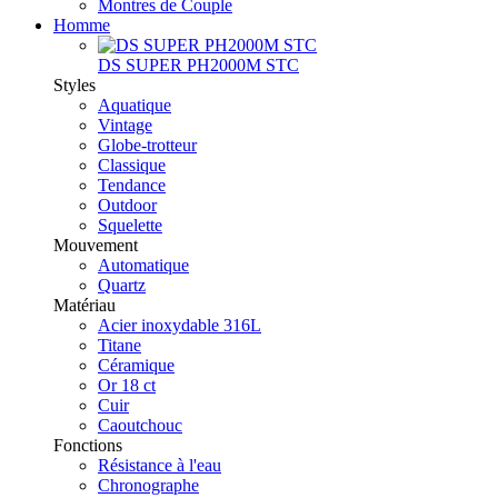
Montres de Couple
Homme
DS SUPER PH2000M STC
Styles
Aquatique
Vintage
Globe-trotteur
Classique
Tendance
Outdoor
Squelette
Mouvement
Automatique
Quartz
Matériau
Acier inoxydable 316L
Titane
Céramique
Or 18 ct
Cuir
Caoutchouc
Fonctions
Résistance à l'eau
Chronographe