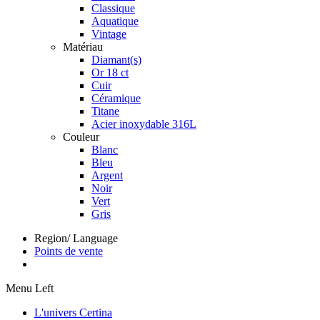
Classique
Aquatique
Vintage
Matériau
Diamant(s)
Or 18 ct
Cuir
Céramique
Titane
Acier inoxydable 316L
Couleur
Blanc
Bleu
Argent
Noir
Vert
Gris
Region/ Language
Points de vente
Menu Left
L'univers Certina