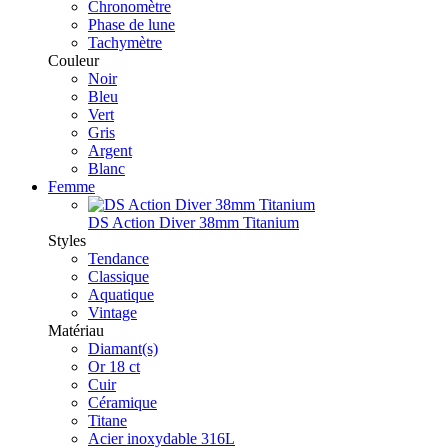
Chronomètre
Phase de lune
Tachymètre
Couleur
Noir
Bleu
Vert
Gris
Argent
Blanc
Femme
DS Action Diver 38mm Titanium
Styles
Tendance
Classique
Aquatique
Vintage
Matériau
Diamant(s)
Or 18 ct
Cuir
Céramique
Titane
Acier inoxydable 316L