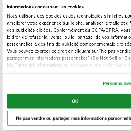
Cuir
Acier inoxydable 316L
Informations concernant les cookies
Titane
Nous utilisons des cookies et des technologies similaires po
Maille milanaise
Caoutchouc
améliorer votre expérience sur le site, analyser le trafic et di
Céramique
des publicités ciblées. Conformément au CCPA/CPRA, vous
Synthétique
le droit de refuser la "vente" ou le "partage" de vos informati
Boutique Officielle
personnelles à des fins de publicité comportementale croisée
Vous pouvez exercer ce droit en cliquant sur "Ne pas vendre
Livraison Gratuite
partager mes informations personnelles" (
Do Not Sell or Sh
Retours Gratuits
My Personal Information
) ou en ajustant vos préférences ci
dessous.
Paiement Sécurisé
Swiss made
Personnalise
Nous acceptons les modes de paiement suivants
OK
Ne pas vendre ou partager mes informations personnell
Footer column 1