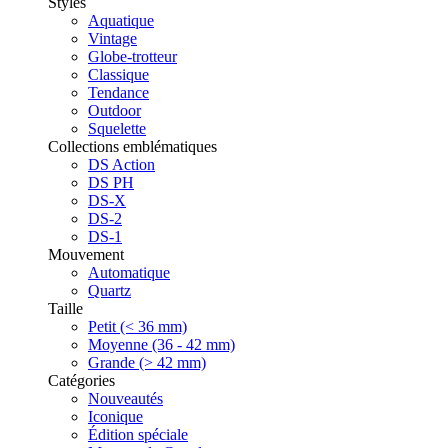
Styles
Aquatique
Vintage
Globe-trotteur
Classique
Tendance
Outdoor
Squelette
Collections emblématiques
DS Action
DS PH
DS-X
DS-2
DS-1
Mouvement
Automatique
Quartz
Taille
Petit (< 36 mm)
Moyenne (36 - 42 mm)
Grande (> 42 mm)
Catégories
Nouveautés
Iconique
Édition spéciale