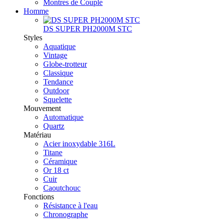
Montres de Couple
Homme
DS SUPER PH2000M STC
Styles
Aquatique
Vintage
Globe-trotteur
Classique
Tendance
Outdoor
Squelette
Mouvement
Automatique
Quartz
Matériau
Acier inoxydable 316L
Titane
Céramique
Or 18 ct
Cuir
Caoutchouc
Fonctions
Résistance à l'eau
Chronographe