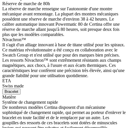
Réserve de marche de 80h
La réserve de marche renseigne sur l'autonomie d'une montre
mécanique avant remontage. La plupart des montres mécaniques
possèdent une réserve de marche d'environ 38 à 42 heures. Le
calibre automatique innovant Powermatic 80 de Certina offre une
réserve de marche allant jusqu'à 80 heures, soit presque deux fois
plus que les modèles comparables.
Nivachron™
Il s'agit d'un alliage innovant à base de titane utilisé pour les spiraux.
Ce matériau révolutionnaire a été conçu en collaboration avec le
Swatch Group et n'est utilisé que pour des marques bien précises.
Les ressorts Nivachron™ sont extrêmement résistants aux champs
magnétiques, aux chocs, à l'usure et aux écarts thermiques. Ces
caractéristiques leur confèrent une précision très élevée, ainsi qu'une
grande fiabilité pour une utilisation quotidienne.
ETA
Swiss made
Bracelet
Matière
Système de changement rapide
De nombreux modèles Certina disposent d'un mécanisme
sophistiqué de changement rapide, qui permet au porteur d'enlever le
bracelet en toute facilité et de le remplacer par un autre. Les
goupilles des ressorts de ces bracelets sont dotées de minuscules
leviers qui peuvent être rabattus et facilement déverrouillés.