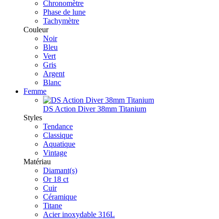
Chronomètre
Phase de lune
Tachymètre
Couleur
Noir
Bleu
Vert
Gris
Argent
Blanc
Femme
DS Action Diver 38mm Titanium
Styles
Tendance
Classique
Aquatique
Vintage
Matériau
Diamant(s)
Or 18 ct
Cuir
Céramique
Titane
Acier inoxydable 316L