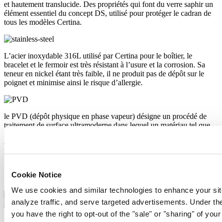
et hautement translucide. Des propriétés qui font du verre saphir un
élément essentiel du concept DS, utilisé pour protéger le cadran de
tous les modèles Certina.
L’acier inoxydable 316L utilisé par Certina pour le boîtier, le
bracelet et le fermoir est très résistant à l’usure et la corrosion. Sa
teneur en nickel étant très faible, il ne produit pas de dépôt sur le
poignet et minimise ainsi le risque d’allergie.
le PVD (dépôt physique en phase vapeur) désigne un procédé de
traitement de surface ultramoderne dans lequel un matériau tel que
l’or peut être transféré sous forme de vapeur sur une pièce à usiner
en acier ou en titane. Le résultat est aussi esthétique que durable : le
PVD est résistant, anticorrosion et très dur.
Caractéristiques
Cookie Notice
We use cookies and similar technologies to enhance your sit
Spiral Nivachron™
analyze traffic, and serve targeted advertisements. Under
you have the right to opt-out of the "sale" or "sharing" of you
Le mouvement mécanique de cette montre est équipé d'un spiral