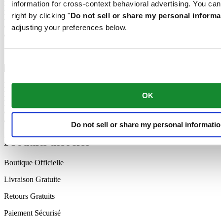
information for cross-context behavioral advertising. You can
Nivachron™. Ce matériau innovant a été développé pour accroître
right by clicking "
Do not sell or share my personal informa
la résistance aux champs magnétiques. Ce composant important
contribue durablement à la fiabilité, à la robustesse et à la précision
adjusting your preferences below.
du garde-temps.
Spiral Nivachron™
Le mouvement mécanique de cette montre est équipé d'un spiral
Nivachron™. Ce matériau innovant a été développé pour accroître
OK
la résistance aux champs magnétiques. Ce composant important
contribue durablement à la fiabilité, à la robustesse et à la précision
du garde-temps.
Do not sell or share my personal informati
Produits associés
Boutique Officielle
Livraison Gratuite
Retours Gratuits
Paiement Sécurisé