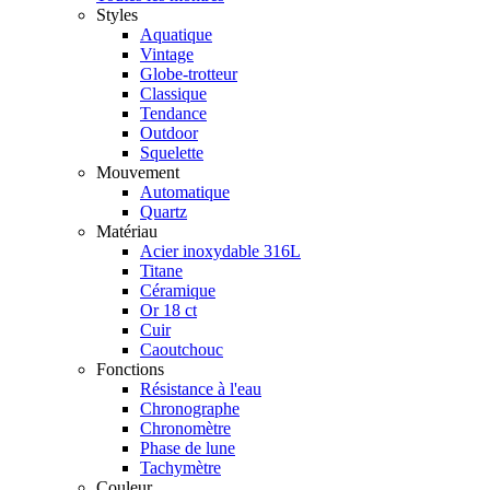
Styles
Aquatique
Vintage
Globe-trotteur
Classique
Tendance
Outdoor
Squelette
Mouvement
Automatique
Quartz
Matériau
Acier inoxydable 316L
Titane
Céramique
Or 18 ct
Cuir
Caoutchouc
Fonctions
Résistance à l'eau
Chronographe
Chronomètre
Phase de lune
Tachymètre
Couleur