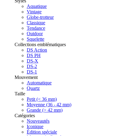
Styles
Aquatique
Vintage
Globe-trotteur
Classique
Tendance
Outdoor
Squelette
Collections emblématiques
DS Action
DS PH
DS-X
DS-2
DS-1
Mouvement
Automatique
Quartz
Taille
Petit (< 36 mm)
Moyenne (36 - 42 mm)
Grande (> 42 mm)
Catégories
Nouveautés
Iconique
Édition spéciale