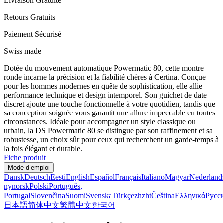
Livraison Gratuite
Retours Gratuits
Paiement Sécurisé
Swiss made
Dotée du mouvement automatique Powermatic 80, cette montre
ronde incarne la précision et la fiabilité chères à Certina. Conçue
pour les hommes modernes en quête de sophistication, elle allie
performance technique et design intemporel. Son guichet de date
discret ajoute une touche fonctionnelle à votre quotidien, tandis que
sa conception soignée vous garantit une allure impeccable en toutes
circonstances. Idéale pour accompagner un style classique ou
urbain, la DS Powermatic 80 se distingue par son raffinement et sa
robustesse, un choix sûr pour ceux qui recherchent un garde-temps à
la fois élégant et durable.
Fiche produit
Mode d’emploi
Dansk
Deutsch
Eesti
English
Español
Français
Italiano
Magyar
Nederland
nynorsk
Polski
Português,
Portugal
Slovenčina
Suomi
Svenska
Türkçe
zh
zht
Čeština
Ελληνικά
Русс
日本語
简体中文
繁體中文
한국어