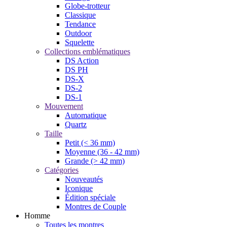
Globe-trotteur
Classique
Tendance
Outdoor
Squelette
Collections emblématiques
DS Action
DS PH
DS-X
DS-2
DS-1
Mouvement
Automatique
Quartz
Taille
Petit (< 36 mm)
Moyenne (36 - 42 mm)
Grande (> 42 mm)
Catégories
Nouveautés
Iconique
Édition spéciale
Montres de Couple
Homme
Toutes les montres