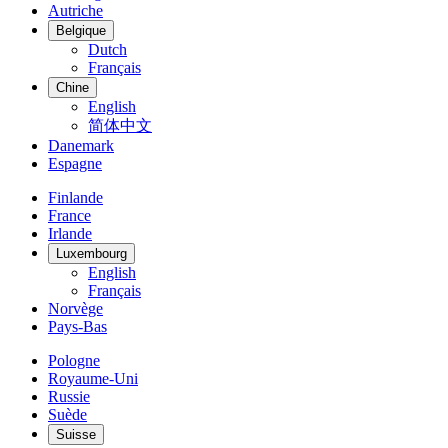
Autriche
Belgique
Dutch
Français
Chine
English
简体中文
Danemark
Espagne
Finlande
France
Irlande
Luxembourg
English
Français
Norvège
Pays-Bas
Pologne
Royaume-Uni
Russie
Suède
Suisse