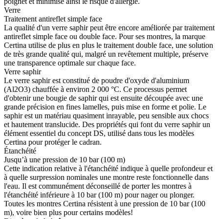
poignet et minimise ainsi le risque d'allergie.
Verre
Traitement antireflet simple face
La qualité d'un verre saphir peut être encore améliorée par traitement
antireflet simple face ou double face. Pour ses montres, la marque
Certina utilise de plus en plus le traitement double face, une solution
de très grande qualité qui, malgré un revêtement multiple, préserve
une transparence optimale sur chaque face.
Verre saphir
Le verre saphir est constitué de poudre d'oxyde d'aluminium
(Al2O3) chauffée à environ 2 000 °C. Ce processus permet
d'obtenir une bougie de saphir qui est ensuite découpée avec une
grande précision en fines lamelles, puis mise en forme et polie. Le
saphir est un matériau quasiment inrayable, peu sensible aux chocs
et hautement translucide. Des propriétés qui font du verre saphir un
élément essentiel du concept DS, utilisé dans tous les modèles
Certina pour protéger le cadran.
Étanchéité
Jusqu’à une pression de 10 bar (100 m)
Cette indication relative à l'étanchéité indique à quelle profondeur et
à quelle surpression nominales une montre reste fonctionnelle dans
l'eau. Il est communément déconseillé de porter les montres à
l'étanchéité inférieure à 10 bar (100 m) pour nager ou plonger.
Toutes les montres Certina résistent à une pression de 10 bar (100
m), voire bien plus pour certains modèles!