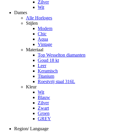
Zilver
Wit
Dames
Alle Horloges
Stijlen
Modern
Chic
Aqua
Vintage
Materiaal
Top Wesselton diamanten
Goud 18 kt
Leer
Keramisch
Titanium
Roestvrij staal 316L
Kleur
Wit
Blauw
Zilver
Zwart
Groen
GREY
Region/ Language