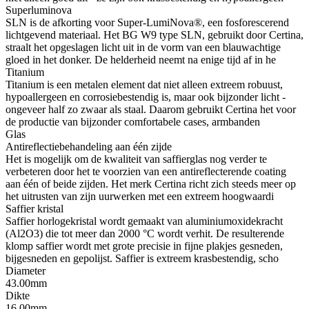
Superluminova
SLN is de afkorting voor Super-LumiNova®, een fosforescerend
lichtgevend materiaal. Het BG W9 type SLN, gebruikt door Certina,
straalt het opgeslagen licht uit in de vorm van een blauwachtige
gloed in het donker. De helderheid neemt na enige tijd af in he
Titanium
Titanium is een metalen element dat niet alleen extreem robuust,
hypoallergeen en corrosiebestendig is, maar ook bijzonder licht -
ongeveer half zo zwaar als staal. Daarom gebruikt Certina het voor
de productie van bijzonder comfortabele cases, armbanden
Glas
Antireflectiebehandeling aan één zijde
Het is mogelijk om de kwaliteit van saffierglas nog verder te
verbeteren door het te voorzien van een antireflecterende coating
aan één of beide zijden. Het merk Certina richt zich steeds meer op
het uitrusten van zijn uurwerken met een extreem hoogwaardi
Saffier kristal
Saffier horlogekristal wordt gemaakt van aluminiumoxidekracht
(Al2O3) die tot meer dan 2000 °C wordt verhit. De resulterende
klomp saffier wordt met grote precisie in fijne plakjes gesneden,
bijgesneden en gepolijst. Saffier is extreem krasbestendig, scho
Diameter
43.00mm
Dikte
16.00mm