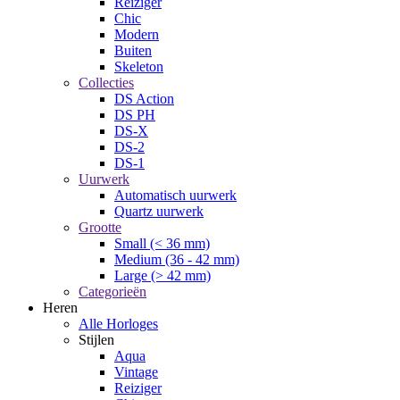
Reiziger
Chic
Modern
Buiten
Skeleton
Collecties
DS Action
DS PH
DS-X
DS-2
DS-1
Uurwerk
Automatisch uurwerk
Quartz uurwerk
Grootte
Small (< 36 mm)
Medium (36 - 42 mm)
Large (> 42 mm)
Categorieën
Heren
Alle Horloges
Stijlen
Aqua
Vintage
Reiziger