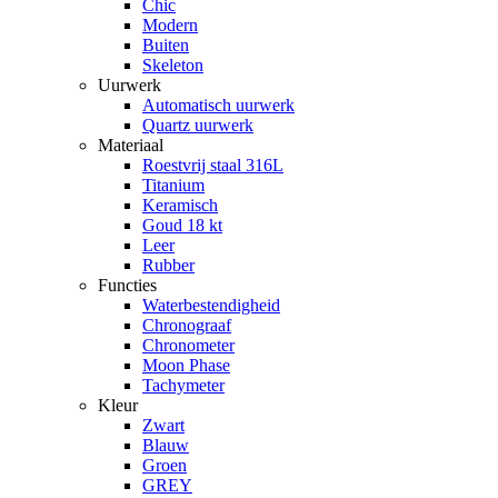
Chic
Modern
Buiten
Skeleton
Uurwerk
Automatisch uurwerk
Quartz uurwerk
Materiaal
Roestvrij staal 316L
Titanium
Keramisch
Goud 18 kt
Leer
Rubber
Functies
Waterbestendigheid
Chronograaf
Chronometer
Moon Phase
Tachymeter
Kleur
Zwart
Blauw
Groen
GREY