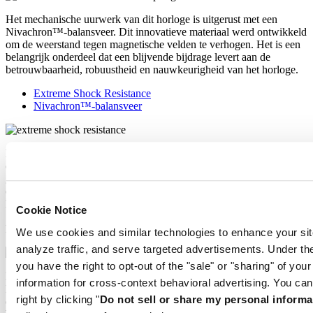
Het mechanische uurwerk van dit horloge is uitgerust met een
Nivachron™-balansveer. Dit innovatieve materiaal werd ontwikkeld
om de weerstand tegen magnetische velden te verhogen. Het is een
belangrijk onderdeel dat een blijvende bijdrage levert aan de
betrouwbaarheid, robuustheid en nauwkeurigheid van het horloge.
Extreme Shock Resistance
Nivachron™-balansveer
De nieuwste versie van het DS-concept is het resultaat van intensief
onderzoek naar de schokbestendigheid van polshorloges. Er is
gebruikgemaakt van geavanceerde apparatuur en uitgebreide tests
om een extra robuust ontwerp te ontwikkelen dat de lat nog hoger
legt. Wat is het geheim achter het succes van het nieuwe DS-concept
Cookie Notice
‘Extreme Shock Resistance’? De beproefde kwaliteiten van het
klassieke DS-concept in combinatie met drie extra eigenschappen.
We use cookies and similar technologies to enhance your sit
analyze traffic, and serve targeted advertisements. Under
you have the right to opt-out of the "sale" or "sharing" of you
Het mechanische uurwerk van dit horloge is uitgerust met een
information for cross-context behavioral advertising. You can
Nivachron™-balansveer. Dit innovatieve materiaal werd ontwikkeld
right by clicking "
Do not sell or share my personal informa
om de weerstand tegen magnetische velden te verhogen. Het is een