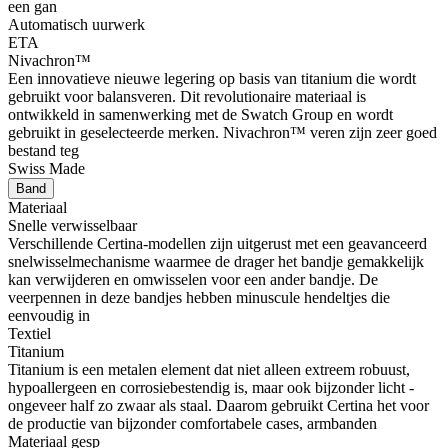
een gan
Automatisch uurwerk
ETA
Nivachron™
Een innovatieve nieuwe legering op basis van titanium die wordt
gebruikt voor balansveren. Dit revolutionaire materiaal is
ontwikkeld in samenwerking met de Swatch Group en wordt
gebruikt in geselecteerde merken. Nivachron™ veren zijn zeer goed
bestand teg
Swiss Made
Band
Materiaal
Snelle verwisselbaar
Verschillende Certina-modellen zijn uitgerust met een geavanceerd
snelwisselmechanisme waarmee de drager het bandje gemakkelijk
kan verwijderen en omwisselen voor een ander bandje. De
veerpennen in deze bandjes hebben minuscule hendeltjes die
eenvoudig in
Textiel
Titanium
Titanium is een metalen element dat niet alleen extreem robuust,
hypoallergeen en corrosiebestendig is, maar ook bijzonder licht -
ongeveer half zo zwaar als staal. Daarom gebruikt Certina het voor
de productie van bijzonder comfortabele cases, armbanden
Materiaal gesp