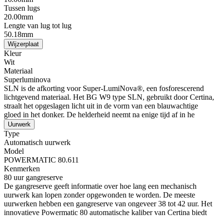
Tussen lugs
20.00mm
Lengte van lug tot lug
50.18mm
Wijzerplaat
Kleur
Wit
Materiaal
Superluminova
SLN is de afkorting voor Super-LumiNova®, een fosforescerend
lichtgevend materiaal. Het BG W9 type SLN, gebruikt door Certina,
straalt het opgeslagen licht uit in de vorm van een blauwachtige
gloed in het donker. De helderheid neemt na enige tijd af in he
Uurwerk
Type
Automatisch uurwerk
Model
POWERMATIC 80.611
Kenmerken
80 uur gangreserve
De gangreserve geeft informatie over hoe lang een mechanisch
uurwerk kan lopen zonder opgewonden te worden. De meeste
uurwerken hebben een gangreserve van ongeveer 38 tot 42 uur. Het
innovatieve Powermatic 80 automatische kaliber van Certina biedt