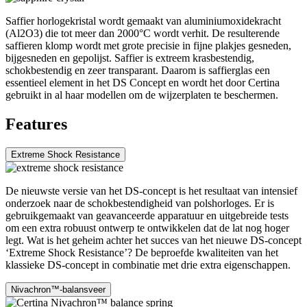
Saffier horlogekristal wordt gemaakt van aluminiumoxidekracht
(Al2O3) die tot meer dan 2000°C wordt verhit. De resulterende
saffieren klomp wordt met grote precisie in fijne plakjes gesneden,
bijgesneden en gepolijst. Saffier is extreem krasbestendig,
schokbestendig en zeer transparant. Daarom is saffierglas een
essentieel element in het DS Concept en wordt het door Certina
gebruikt in al haar modellen om de wijzerplaten te beschermen.
Features
Extreme Shock Resistance
De nieuwste versie van het DS-concept is het resultaat van intensief
onderzoek naar de schokbestendigheid van polshorloges. Er is
gebruikgemaakt van geavanceerde apparatuur en uitgebreide tests
om een extra robuust ontwerp te ontwikkelen dat de lat nog hoger
legt. Wat is het geheim achter het succes van het nieuwe DS-concept
‘Extreme Shock Resistance’? De beproefde kwaliteiten van het
klassieke DS-concept in combinatie met drie extra eigenschappen.
Nivachron™-balansveer