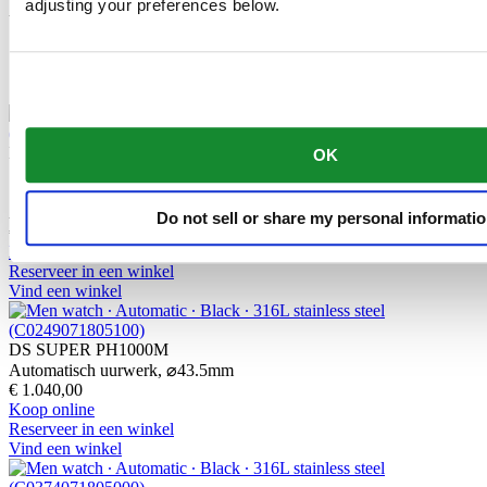
belangrijk onderdeel dat een blijvende bijdrage levert aan de
adjusting your preferences below.
betrouwbaarheid, robuustheid en nauwkeurigheid van het horloge.
Gerelateerde producten
DS SUPER PH1000M
OK
STC
Automatisch uurwerk,
⌀
43.5mm
Do not sell or share my personal informati
€ 1.040,00
Koop online
Reserveer in een winkel
Vind een winkel
DS SUPER PH1000M
Automatisch uurwerk,
⌀
43.5mm
€ 1.040,00
Koop online
Reserveer in een winkel
Vind een winkel