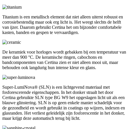
Titanium is een metallisch element dat niet alleen uiterst robuust en
corrosiebestendig maar ook erg licht is. Het weegt slechts de helft
van ijzer. Daarom gebruikt Certina het om bijzonder comfortabele
kasten, banden en gespen te vervaardigen.
De keramiek voor horloges wordt gebakken bij een temperatuur van
meer dan 900 °C. De keramische ringen, cabochons en
bandcomponenten van Certina zien er niet alleen mooi uit, maar
behouden ook langdurig hun intense kleur en glans.
Super-LumiNova® (SLN) is een lichtgevend materiaal met
fosforescerende eigenschappen. In het donker straalt het door
Certina gebruikte SLN type BG W9 het opgeslagen licht uit als een
blauwe glinstering. SLN is op geen enkele manier schadelijk voor
de gezondheid en wordt gebruikt in coatings op wijzers, indexen en
glasranden. Het verliest geleidelijk zijn fosforescentie in het donker,
maar krijgt deze automatisch terug bij licht.