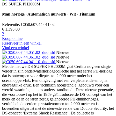
DS SUPER PH2000M
Man horloge ∙ Automatisch uurwerk ∙ Wit ∙ Titanium
Referentie: C050.607.44.011.02
€ 1.395,00
?
Koop online
Reserveer in een winkel
Vind een winkel
Nieuwe
Nieuwe
Nieuwe
Met de nieuwe DS SUPER PH2000M gaat Certina nog een stapje
verder in zijn onderwaterhorlogecollectie met het eerste PH-horloge
dat is ontworpen voor dieptes tot 2.000 meter onder het
oceaanoppervlak. Een omgeving met een verpletterende en bijna
ondraaglijke druk. Een technisch hoogstandje, gebouwd voor een
wereld waarin bijna niets anders standhoudt. Deze nieuwe generatie,
die voortbouwt op het in 1959 geïntroduceerde DS-concept van het
merk en de in de jaren zestig gelanceerde PH-duikhorloges,
verdubbelt de eerdere prestatienormen tot 2.000 meter en is
bovendien uitgerust met de nieuwste versie van Double Security: het
DS-concept ‘Extreme Shock Resistance’. De collectie is