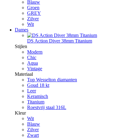
Blauw
Groen
GREY
Zilver
Wit
Dames
DS Action Diver 38mm Titanium
Stijlen
Modern
Chic
Aqua
Vintage
Materiaal
Top Wesselton diamanten
Goud 18 kt
Leer
Keramisch
Titanium
Roestvrij staal 316L
Kleur
Wit
Blauw
Zilver
Zwart