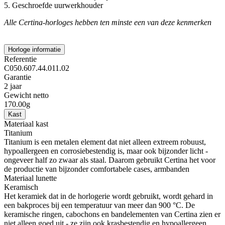
5. Geschroefde uurwerkhouder
Alle Certina-horloges hebben ten minste een van deze kenmerken
Horloge informatie
Referentie
C050.607.44.011.02
Garantie
2 jaar
Gewicht netto
170.00g
Kast
Materiaal kast
Titanium
Titanium is een metalen element dat niet alleen extreem robuust,
hypoallergeen en corrosiebestendig is, maar ook bijzonder licht -
ongeveer half zo zwaar als staal. Daarom gebruikt Certina het voor
de productie van bijzonder comfortabele cases, armbanden
Materiaal lunette
Keramisch
Het keramiek dat in de horlogerie wordt gebruikt, wordt gehard in
een bakproces bij een temperatuur van meer dan 900 °C. De
keramische ringen, cabochons en bandelementen van Certina zien er
niet alleen goed uit - ze zijn ook krasbestendig en hypoallergeen