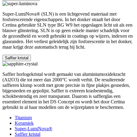
Super-LumiNova® (SLN) is een lichtgevend materiaal met
fosforescerende eigenschappen. In het donker straalt het door
Certina gebruikte SLN type BG W9 het opgeslagen licht uit als een
blauwe glinstering. SLN is op geen enkele manier schadelijk voor
de gezondheid en wordt gebruikt in coatings op wijzers, indexen en
glasranden. Het verliest geleidelijk zijn fosforescentie in het donker,
maar krijgt deze automatisch terug bij licht.
Saffier kristal
Saffier horlogekristal wordt gemaakt van aluminiumoxidekracht
(Al2O3) die tot meer dan 2000°C wordt verhit. De resulterende
saffieren klomp wordt met grote precisie in fijne plakjes gesneden,
bijgesneden en gepolijst. Saffier is extreem krasbestendig,
schokbestendig en zeer transparant. Daarom is saffierglas een
essentieel element in het DS Concept en wordt het door Certina
gebruikt in al haar modellen om de wijzerplaten te beschermen.
Titanium
Keramiek
Super-LumiNova®
Saffier kristal