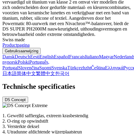
vervaardigd uit titanium van klasse 2 en omvat vier modellen die
zich onderscheiden door gedurfde materiaal- en kleurencombinaties,
voorzien van keramische lunettes en verkrijgbaar met een band van
titanium, rubber, silicone of textiel. Aangedreven door het
Powermatic 80-uurwerk met een Nivachron™-balansveer, biedt de
DS SUPER PH2000M nauwkeurigheid, uithoudingsvermogen en
betrouwbaarheid onder extreme omstandigheden.
Swiss made
Productpagina
Gebruiksaanwijzing
Dansk
Deutsch
Eesti
English
Español
Français
Italiano
Magyar
Nederland
nynorsk
Polski
Português,
Portugal
Slovenčina
Suomi
Svenska
Türkçe
zh
zht
Čeština
Ελληνικά
Русс
日本語
简体中文
繁體中文
한국어
Technische specificaties
DS Concept
1. Gewelfd saffierglas, extreem krasbestendig
2. O-ring op opwindstift
3. Versterkte deksel
4. Utradunne afdichtende wijzerplaatsteun