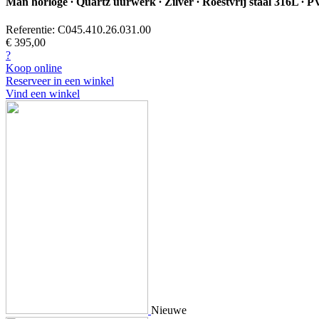
Man horloge ∙ Quartz uurwerk ∙ Zilver ∙ Roestvrij staal 316L ∙ 
Referentie: C045.410.26.031.00
€ 395,00
?
Koop online
Reserveer in een winkel
Vind een winkel
Nieuwe