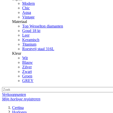
Modern
Chic
Aqua
Vintage
Materiaal
Top Wesselton diamanten
Goud 18 kt
Leer
Keramisch
Titanium
Roestvrij staal 316L
Kleur
Wit
Blauw
Zilver
Zwart
Groen
GREY
Verkooppunten
Mijn horloge registreren
Certina
Horloges