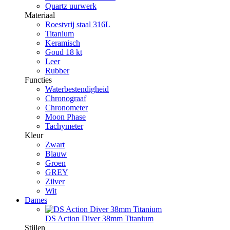
Quartz uurwerk
Materiaal
Roestvrij staal 316L
Titanium
Keramisch
Goud 18 kt
Leer
Rubber
Functies
Waterbestendigheid
Chronograaf
Chronometer
Moon Phase
Tachymeter
Kleur
Zwart
Blauw
Groen
GREY
Zilver
Wit
Dames
DS Action Diver 38mm Titanium
Stijlen