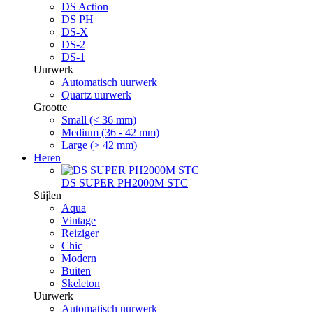
DS Action
DS PH
DS-X
DS-2
DS-1
Uurwerk
Automatisch uurwerk
Quartz uurwerk
Grootte
Small (< 36 mm)
Medium (36 - 42 mm)
Large (> 42 mm)
Heren
DS SUPER PH2000M STC
Stijlen
Aqua
Vintage
Reiziger
Chic
Modern
Buiten
Skeleton
Uurwerk
Automatisch uurwerk