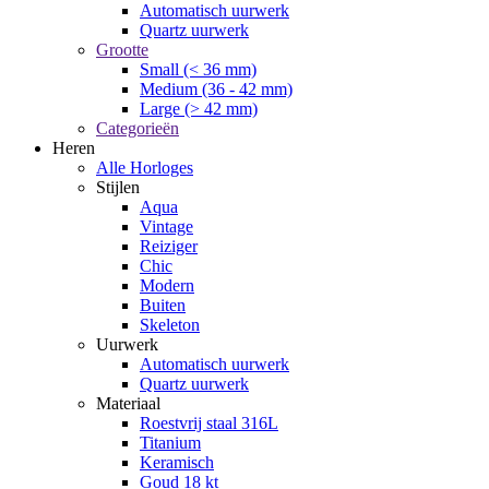
Automatisch uurwerk
Quartz uurwerk
Grootte
Small (< 36 mm)
Medium (36 - 42 mm)
Large (> 42 mm)
Categorieën
Heren
Alle Horloges
Stijlen
Aqua
Vintage
Reiziger
Chic
Modern
Buiten
Skeleton
Uurwerk
Automatisch uurwerk
Quartz uurwerk
Materiaal
Roestvrij staal 316L
Titanium
Keramisch
Goud 18 kt