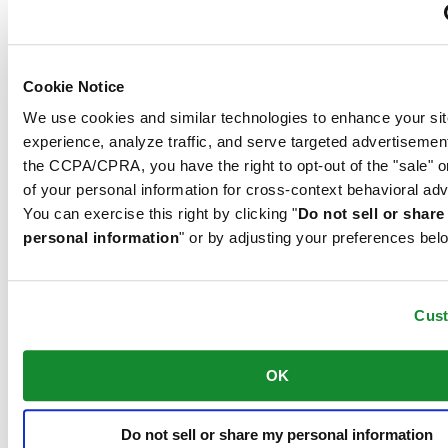
gebruikt in al haar modellen om de wijzerplaten te beschermen.
Roestvrij staal
Cookie Notice
Het 316L roestvrije staal dat Certina onder meer gebruikt voor
kasten, banden en gespen, is enorm bestendig en corrosievast. Het
We use cookies and similar technologies to enhance your sit
bevat slechts een minieme hoeveelheid nikkel, dat niet vrijkomt
experience, analyze traffic, and serve targeted advertisemen
tijdens het dragen en derhalve geen nikkelallergie veroorzaakt.
the CCPA/CPRA, you have the right to opt-out of the "sale" o
Saffier kristal
of your personal information for cross-context behavioral adv
Roestvrij staal
You can exercise this right by clicking "
Do not sell or shar
personal information
" or by adjusting your preferences bel
Saffier horlogekristal wordt gemaakt van aluminiumoxidekracht
(Al2O3) die tot meer dan 2000°C wordt verhit. De resulterende
saffieren klomp wordt met grote precisie in fijne plakjes gesneden,
Cus
bijgesneden en gepolijst. Saffier is extreem krasbestendig,
schokbestendig en zeer transparant. Daarom is saffierglas een
essentieel element in het DS Concept en wordt het door Certina
OK
gebruikt in al haar modellen om de wijzerplaten te beschermen.
Do not sell or share my personal information