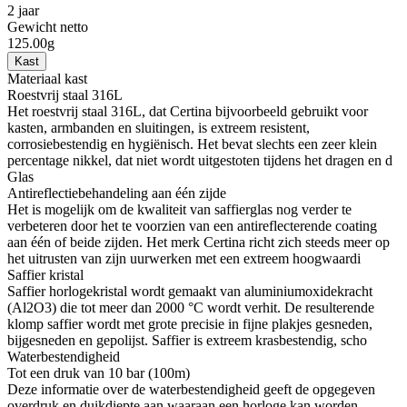
2 jaar
Gewicht netto
125.00g
Kast
Materiaal kast
Roestvrij staal 316L
Het roestvrij staal 316L, dat Certina bijvoorbeeld gebruikt voor
kasten, armbanden en sluitingen, is extreem resistent,
corrosiebestendig en hygiënisch. Het bevat slechts een zeer klein
percentage nikkel, dat niet wordt uitgestoten tijdens het dragen en d
Glas
Antireflectiebehandeling aan één zijde
Het is mogelijk om de kwaliteit van saffierglas nog verder te
verbeteren door het te voorzien van een antireflecterende coating
aan één of beide zijden. Het merk Certina richt zich steeds meer op
het uitrusten van zijn uurwerken met een extreem hoogwaardi
Saffier kristal
Saffier horlogekristal wordt gemaakt van aluminiumoxidekracht
(Al2O3) die tot meer dan 2000 °C wordt verhit. De resulterende
klomp saffier wordt met grote precisie in fijne plakjes gesneden,
bijgesneden en gepolijst. Saffier is extreem krasbestendig, scho
Waterbestendigheid
Tot een druk van 10 bar (100m)
Deze informatie over de waterbestendigheid geeft de opgegeven
overdruk en duikdiepte aan waaraan een horloge kan worden