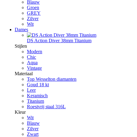
Blauw
Groen
GREY
Zilver
Wit
Dames
DS Action Diver 38mm Titanium
Stijlen
Modern
Chic
Aqua
Vintage
Materiaal
Top Wesselton diamanten
Goud 18 kt
Leer
Keramisch
Titanium
Roestvrij staal 316L
Kleur
Wit
Blauw
Zilver
Zwart