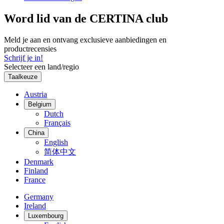
Word lid van de CERTINA club
Meld je aan en ontvang exclusieve aanbiedingen en
productrecensies
Schrijf je in!
Selecteer een land/regio
Taalkeuze
Austria
Belgium
Dutch
Français
China
English
简体中文
Denmark
Finland
France
Germany
Ireland
Luxembourg