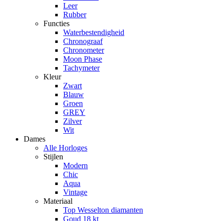
Leer
Rubber
Functies
Waterbestendigheid
Chronograaf
Chronometer
Moon Phase
Tachymeter
Kleur
Zwart
Blauw
Groen
GREY
Zilver
Wit
Dames
Alle Horloges
Stijlen
Modern
Chic
Aqua
Vintage
Materiaal
Top Wesselton diamanten
Goud 18 kt