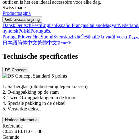
outfit en is het een ideaal accessoire voor elke dag.
Swiss made
Productpagina
Gebruiksaanwijzing
Dansk
Deutsch
Eesti
English
Español
Français
Italiano
Magyar
Nederland
nynorsk
Polski
Português,
Portugal
Slovenčina
Suomi
Svenska
zh
zht
Čeština
Ελληνικά
Русский
سی
日本語
简体中文
繁體中文
한국어
Technische specificaties
DS Concept
1.
Saffierglas (ultrabestendig tegen krassen)
2.
O-ringpakking op de stam
3.
Twee O-ringpakkingen in de kroon
4.
Speciale pakking in de deksel
5.
Versterkte deksel
Horloge informatie
Referentie
C045.410.11.011.00
Garantie