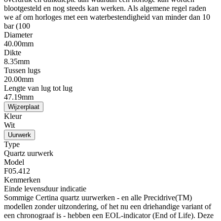
blootgesteld en nog steeds kan werken. Als algemene regel raden
we af om horloges met een waterbestendigheid van minder dan 10
bar (100
Diameter
40.00mm
Dikte
8.35mm
Tussen lugs
20.00mm
Lengte van lug tot lug
47.19mm
Wijzerplaat
Kleur
Wit
Uurwerk
Type
Quartz uurwerk
Model
F05.412
Kenmerken
Einde levensduur indicatie
Sommige Certina quartz uurwerken - en alle Precidrive(TM)
modellen zonder uitzondering, of het nu een driehandige variant of
een chronograaf is - hebben een EOL-indicator (End of Life). Deze