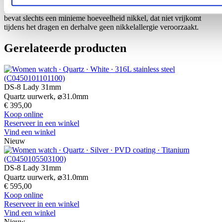
Het 316L roestvrije staal dat Certina onder meer gebruikt voor
kasten, banden en gespen, is enorm bestendig en corrosievast. Het
bevat slechts een minieme hoeveelheid nikkel, dat niet vrijkomt
tijdens het dragen en derhalve geen nikkelallergie veroorzaakt.
Gerelateerde producten
DS-8 Lady 31mm
Quartz uurwerk,
⌀
31.0mm
€ 395,00
Koop online
Reserveer in een winkel
Vind een winkel
Nieuw
DS-8 Lady 31mm
Quartz uurwerk,
⌀
31.0mm
€ 595,00
Koop online
Reserveer in een winkel
Vind een winkel
Nieuw