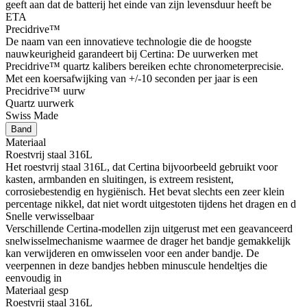
geeft aan dat de batterij het einde van zijn levensduur heeft be
ETA
Precidrive™
De naam van een innovatieve technologie die de hoogste
nauwkeurigheid garandeert bij Certina: De uurwerken met
Precidrive™ quartz kalibers bereiken echte chronometerprecisie.
Met een koersafwijking van +/-10 seconden per jaar is een
Precidrive™ uurw
Quartz uurwerk
Swiss Made
Band
Materiaal
Roestvrij staal 316L
Het roestvrij staal 316L, dat Certina bijvoorbeeld gebruikt voor
kasten, armbanden en sluitingen, is extreem resistent,
corrosiebestendig en hygiënisch. Het bevat slechts een zeer klein
percentage nikkel, dat niet wordt uitgestoten tijdens het dragen en d
Snelle verwisselbaar
Verschillende Certina-modellen zijn uitgerust met een geavanceerd
snelwisselmechanisme waarmee de drager het bandje gemakkelijk
kan verwijderen en omwisselen voor een ander bandje. De
veerpennen in deze bandjes hebben minuscule hendeltjes die
eenvoudig in
Materiaal gesp
Roestvrij staal 316L