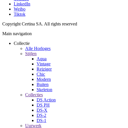
LinkedIn
Weibo
Tiktok
Copyright Certina SA. All rights reserved
Main navigation
Collectie
Alle Horloges
Stijlen
Aqua
Vintage
Reiziger
Chic
Modern
Buiten
Skeleton
Collecties
DS Action
DS PH
DS-X
DS-2
DS-1
Uurwerk