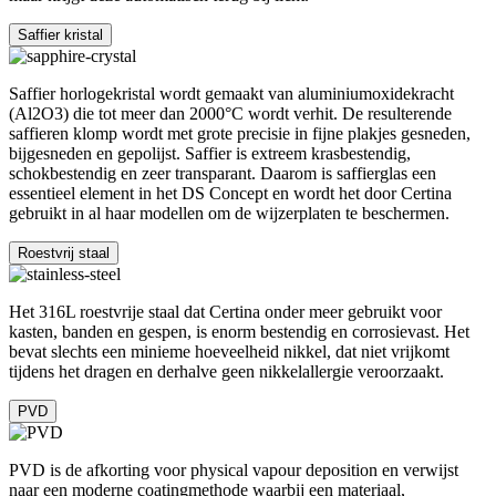
Saffier kristal
Saffier horlogekristal wordt gemaakt van aluminiumoxidekracht
(Al2O3) die tot meer dan 2000°C wordt verhit. De resulterende
saffieren klomp wordt met grote precisie in fijne plakjes gesneden,
bijgesneden en gepolijst. Saffier is extreem krasbestendig,
schokbestendig en zeer transparant. Daarom is saffierglas een
essentieel element in het DS Concept en wordt het door Certina
gebruikt in al haar modellen om de wijzerplaten te beschermen.
Roestvrij staal
Het 316L roestvrije staal dat Certina onder meer gebruikt voor
kasten, banden en gespen, is enorm bestendig en corrosievast. Het
bevat slechts een minieme hoeveelheid nikkel, dat niet vrijkomt
tijdens het dragen en derhalve geen nikkelallergie veroorzaakt.
PVD
PVD is de afkorting voor physical vapour deposition en verwijst
naar een moderne coatingmethode waarbij een materiaal,