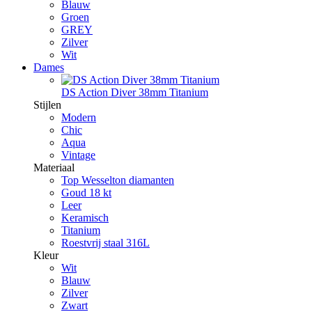
Blauw
Groen
GREY
Zilver
Wit
Dames
DS Action Diver 38mm Titanium
Stijlen
Modern
Chic
Aqua
Vintage
Materiaal
Top Wesselton diamanten
Goud 18 kt
Leer
Keramisch
Titanium
Roestvrij staal 316L
Kleur
Wit
Blauw
Zilver
Zwart