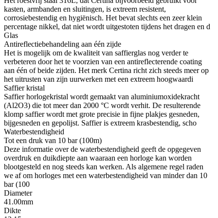
Het roestvrij staal 316L, dat Certina bijvoorbeeld gebruikt voor
kasten, armbanden en sluitingen, is extreem resistent,
corrosiebestendig en hygiënisch. Het bevat slechts een zeer klein
percentage nikkel, dat niet wordt uitgestoten tijdens het dragen en d
Glas
Antireflectiebehandeling aan één zijde
Het is mogelijk om de kwaliteit van saffierglas nog verder te
verbeteren door het te voorzien van een antireflecterende coating
aan één of beide zijden. Het merk Certina richt zich steeds meer op
het uitrusten van zijn uurwerken met een extreem hoogwaardi
Saffier kristal
Saffier horlogekristal wordt gemaakt van aluminiumoxidekracht
(Al2O3) die tot meer dan 2000 °C wordt verhit. De resulterende
klomp saffier wordt met grote precisie in fijne plakjes gesneden,
bijgesneden en gepolijst. Saffier is extreem krasbestendig, scho
Waterbestendigheid
Tot een druk van 10 bar (100m)
Deze informatie over de waterbestendigheid geeft de opgegeven
overdruk en duikdiepte aan waaraan een horloge kan worden
blootgesteld en nog steeds kan werken. Als algemene regel raden
we af om horloges met een waterbestendigheid van minder dan 10
bar (100
Diameter
41.00mm
Dikte