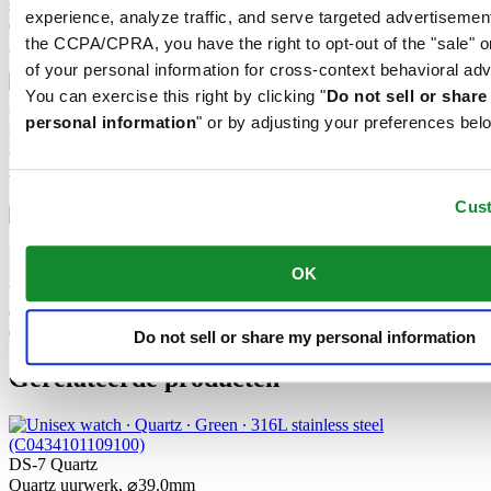
schokbestendig en zeer transparant. Daarom is saffierglas een
experience, analyze traffic, and serve targeted advertisemen
essentieel element in het DS Concept en wordt het door Certina
the CCPA/CPRA, you have the right to opt-out of the "sale" o
gebruikt in al haar modellen om de wijzerplaten te beschermen.
of your personal information for cross-context behavioral adv
You can exercise this right by clicking "
Do not sell or shar
Het 316L roestvrije staal dat Certina onder meer gebruikt voor
personal information
" or by adjusting your preferences bel
kasten, banden en gespen, is enorm bestendig en corrosievast. Het
bevat slechts een minieme hoeveelheid nikkel, dat niet vrijkomt
tijdens het dragen en derhalve geen nikkelallergie veroorzaakt.
Cus
PVD is de afkorting voor physical vapour deposition en verwijst
naar een moderne coatingmethode waarbij een materiaal,
OK
bijvoorbeeld goud, in verdampte vorm kan worden overgebracht op
een stalen of titanium substraat. Het resultaat is even fijn als
duurzaam. PVD is bestendig, corrosiebestendig en zeer hard.
Do not sell or share my personal information
Gerelateerde producten
DS-7 Quartz
Quartz uurwerk,
⌀
39.0mm