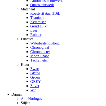
Automatisch uurwerk
Quartz uurwerk
Materiaal
Roestvrij staal 316L
Titanium
Keramisch
Goud 18 kt
Leer
Rubber
Functies
Waterbestendigheid
Chronograaf
Chronometer
Moon Phase
Tachymeter
Kleur
Zwart
Blauw
Groen
GREY
Zilver
Wit
Dames
Alle Horloges
Stijlen