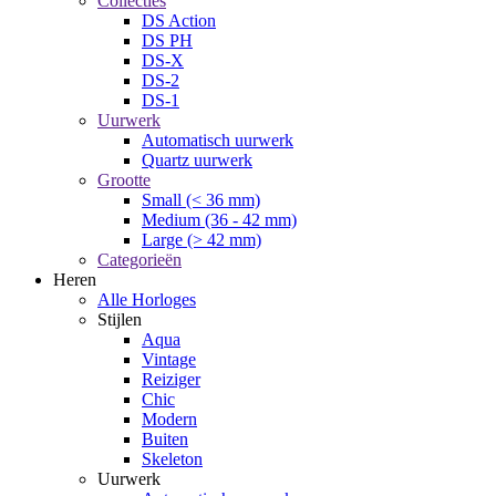
Collecties
DS Action
DS PH
DS-X
DS-2
DS-1
Uurwerk
Automatisch uurwerk
Quartz uurwerk
Grootte
Small (< 36 mm)
Medium (36 - 42 mm)
Large (> 42 mm)
Categorieën
Heren
Alle Horloges
Stijlen
Aqua
Vintage
Reiziger
Chic
Modern
Buiten
Skeleton
Uurwerk