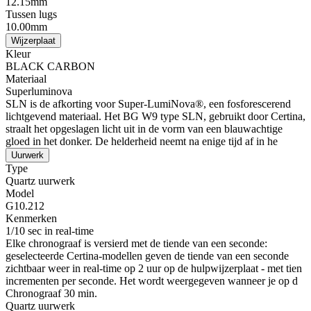
12.15mm
Tussen lugs
10.00mm
Wijzerplaat
Kleur
BLACK CARBON
Materiaal
Superluminova
SLN is de afkorting voor Super-LumiNova®, een fosforescerend
lichtgevend materiaal. Het BG W9 type SLN, gebruikt door Certina,
straalt het opgeslagen licht uit in de vorm van een blauwachtige
gloed in het donker. De helderheid neemt na enige tijd af in he
Uurwerk
Type
Quartz uurwerk
Model
G10.212
Kenmerken
1/10 sec in real-time
Elke chronograaf is versierd met de tiende van een seconde:
geselecteerde Certina-modellen geven de tiende van een seconde
zichtbaar weer in real-time op 2 uur op de hulpwijzerplaat - met tien
incrementen per seconde. Het wordt weergegeven wanneer je op d
Chronograaf 30 min.
Quartz uurwerk