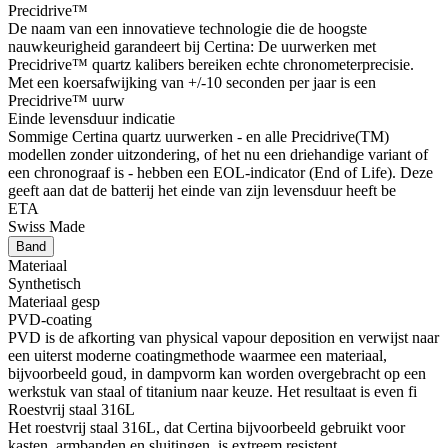
Precidrive™
De naam van een innovatieve technologie die de hoogste
nauwkeurigheid garandeert bij Certina: De uurwerken met
Precidrive™ quartz kalibers bereiken echte chronometerprecisie.
Met een koersafwijking van +/-10 seconden per jaar is een
Precidrive™ uurw
Einde levensduur indicatie
Sommige Certina quartz uurwerken - en alle Precidrive(TM)
modellen zonder uitzondering, of het nu een driehandige variant of
een chronograaf is - hebben een EOL-indicator (End of Life). Deze
geeft aan dat de batterij het einde van zijn levensduur heeft be
ETA
Swiss Made
Band
Materiaal
Synthetisch
Materiaal gesp
PVD-coating
PVD is de afkorting van physical vapour deposition en verwijst naar
een uiterst moderne coatingmethode waarmee een materiaal,
bijvoorbeeld goud, in dampvorm kan worden overgebracht op een
werkstuk van staal of titanium naar keuze. Het resultaat is even fi
Roestvrij staal 316L
Het roestvrij staal 316L, dat Certina bijvoorbeeld gebruikt voor
kasten, armbanden en sluitingen, is extreem resistent,