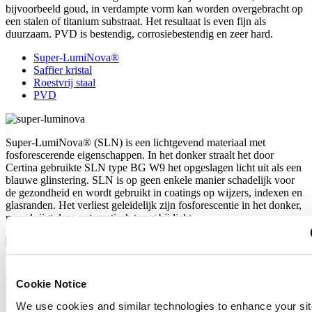
bijvoorbeeld goud, in verdampte vorm kan worden overgebracht op
een stalen of titanium substraat. Het resultaat is even fijn als
duurzaam. PVD is bestendig, corrosiebestendig en zeer hard.
Super-LumiNova®
Saffier kristal
Roestvrij staal
PVD
Super-LumiNova® (SLN) is een lichtgevend materiaal met
fosforescerende eigenschappen. In het donker straalt het door
Certina gebruikte SLN type BG W9 het opgeslagen licht uit als een
blauwe glinstering. SLN is op geen enkele manier schadelijk voor
de gezondheid en wordt gebruikt in coatings op wijzers, indexen en
glasranden. Het verliest geleidelijk zijn fosforescentie in het donker,
maar krijgt deze automatisch terug bij licht.
Saffier horlogekristal wordt gemaakt van aluminiumoxidekracht
(Al2O3) die tot meer dan 2000°C wordt verhit. De resulterende
Cookie Notice
saffieren klomp wordt met grote precisie in fijne plakjes gesneden,
bijgesneden en gepolijst. Saffier is extreem krasbestendig,
We use cookies and similar technologies to enhance your sit