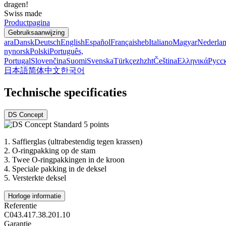
dragen!
Swiss made
Productpagina
Gebruiksaanwijzing
ara
Dansk
Deutsch
English
Español
Français
heb
Italiano
Magyar
Nederla
nynorsk
Polski
Português,
Portugal
Slovenčina
Suomi
Svenska
Türkçe
zh
zht
Čeština
Ελληνικά
Русс
日本語
简体中文
한국어
Technische specificaties
DS Concept
1.
Saffierglas (ultrabestendig tegen krassen)
2.
O-ringpakking op de stam
3.
Twee O-ringpakkingen in de kroon
4.
Speciale pakking in de deksel
5.
Versterkte deksel
Horloge informatie
Referentie
C043.417.38.201.10
Garantie