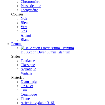
Chronomètre
Phase de lune
Tachymètre
Couleur
Noir
Bleu
Vert
Gris
Argent
Blanc
Femme
DS Action Diver 38mm Titanium
Styles
Tendance
Classique
Aquatique
Vintage
Matériau
Diamant(s)
Or 18 ct
Cuir
Céramique
Titane
Acier inoxydable 316L