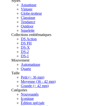
Styles
Aquatique
Vintage
Globe-trotteur
Classique
Tendance
Outdoor
Squelette
Collections emblématiques
DS Action
DS PH
DS-X
DS-2
DS-1
Mouvement
Automatique
Quartz
Taille
Petit (< 36 mm)
Moyenne (36 - 42 mm)
Grande (> 42 mm)
Catégories
Nouveautés
Iconique
Édition spéciale