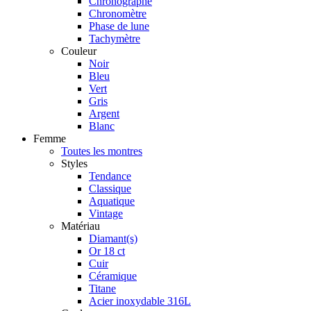
Chronographe
Chronomètre
Phase de lune
Tachymètre
Couleur
Noir
Bleu
Vert
Gris
Argent
Blanc
Femme
Toutes les montres
Styles
Tendance
Classique
Aquatique
Vintage
Matériau
Diamant(s)
Or 18 ct
Cuir
Céramique
Titane
Acier inoxydable 316L