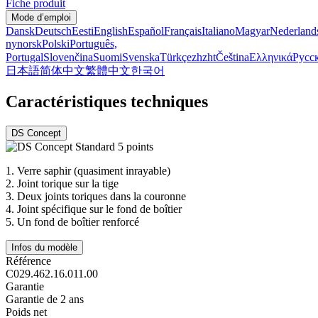
Fiche produit
Mode d’emploi
Dansk
Deutsch
Eesti
English
Español
Français
Italiano
Magyar
Nederland
nynorsk
Polski
Português,
Portugal
Slovenčina
Suomi
Svenska
Türkçe
zh
zht
Čeština
Ελληνικά
Русс
日本語
简体中文
繁體中文
한국어
Caractéristiques techniques
DS Concept
1.
Verre saphir (quasiment inrayable)
2.
Joint torique sur la tige
3.
Deux joints toriques dans la couronne
4.
Joint spécifique sur le fond de boîtier
5.
Un fond de boîtier renforcé
Infos du modèle
Référence
C029.462.16.011.00
Garantie
Garantie de 2 ans
Poids net