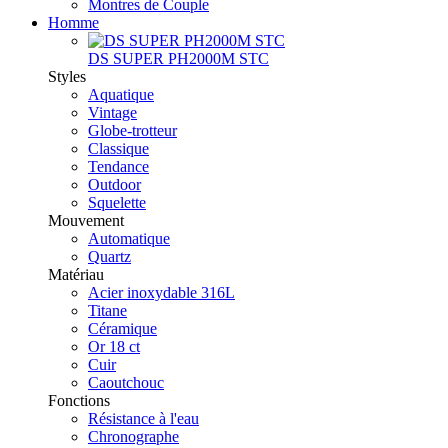
Montres de Couple
Homme
DS SUPER PH2000M STC
Styles
Aquatique
Vintage
Globe-trotteur
Classique
Tendance
Outdoor
Squelette
Mouvement
Automatique
Quartz
Matériau
Acier inoxydable 316L
Titane
Céramique
Or 18 ct
Cuir
Caoutchouc
Fonctions
Résistance à l'eau
Chronographe