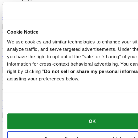
€ 1.100,00
Acheter en ligne
Réserver dans une boutique
Trouver un point de vente
Cookie Notice
DS-1 Skeleton
We use cookies and similar technologies to enhance your sit
Automatique,
⌀
40.0mm
€ 1.050,00
analyze traffic, and serve targeted advertisements. Under
Acheter en ligne
you have the right to opt-out of the "sale" or "sharing" of you
Réserver dans une boutique
information for cross-context behavioral advertising. You can
Trouver un point de vente
right by clicking "
Do not sell or share my personal informa
adjusting your preferences below.
DS-1 Powermatic 80
Automatique,
⌀
40.0mm
€ 765,00
Acheter en ligne
Réserver dans une boutique
Trouver un point de vente
OK
DS-1 Big Date Powermatic 80
Automatique,
⌀
41.0mm