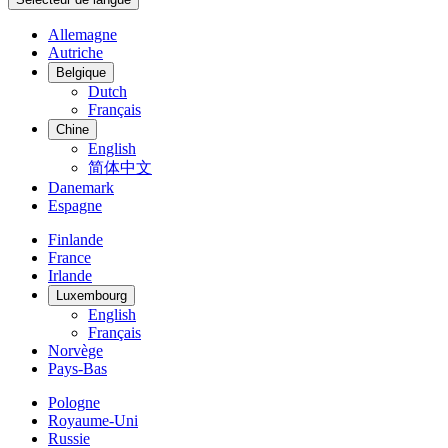
Allemagne
Autriche
Belgique
Dutch
Français
Chine
English
简体中文
Danemark
Espagne
Finlande
France
Irlande
Luxembourg
English
Français
Norvège
Pays-Bas
Pologne
Royaume-Uni
Russie