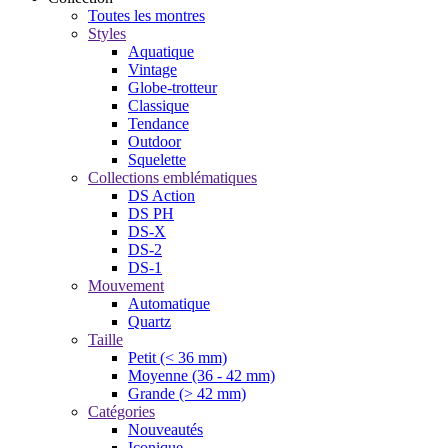
Toutes les montres
Styles
Aquatique
Vintage
Globe-trotteur
Classique
Tendance
Outdoor
Squelette
Collections emblématiques
DS Action
DS PH
DS-X
DS-2
DS-1
Mouvement
Automatique
Quartz
Taille
Petit (< 36 mm)
Moyenne (36 - 42 mm)
Grande (> 42 mm)
Catégories
Nouveautés
Iconique