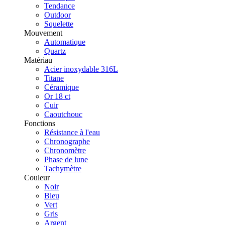
Tendance
Outdoor
Squelette
Mouvement
Automatique
Quartz
Matériau
Acier inoxydable 316L
Titane
Céramique
Or 18 ct
Cuir
Caoutchouc
Fonctions
Résistance à l'eau
Chronographe
Chronomètre
Phase de lune
Tachymètre
Couleur
Noir
Bleu
Vert
Gris
Argent