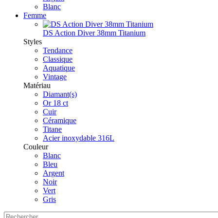
Blanc
Femme
DS Action Diver 38mm Titanium
Styles
Tendance
Classique
Aquatique
Vintage
Matériau
Diamant(s)
Or 18 ct
Cuir
Céramique
Titane
Acier inoxydable 316L
Couleur
Blanc
Bleu
Argent
Noir
Vert
Gris