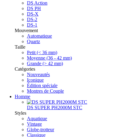
DS Action
DS PH
DS-X
DS-2
DS-1
Mouvement
Automatique
Quartz
Taille
Petit (< 36 mm)
Moyenne (36 - 42 mm)
Grande (> 42 mm)
Catégories
Nouveautés
Iconique
Édition spéciale
Montres de Couple
Homme
DS SUPER PH2000M STC
Styles
Aquatique
Vintage
Globe-trotteur
Classique