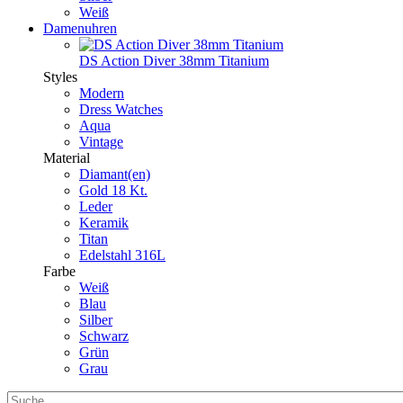
Weiß
Damenuhren
DS Action Diver 38mm Titanium
Styles
Modern
Dress Watches
Aqua
Vintage
Material
Diamant(en)
Gold 18 Kt.
Leder
Keramik
Titan
Edelstahl 316L
Farbe
Weiß
Blau
Silber
Schwarz
Grün
Grau