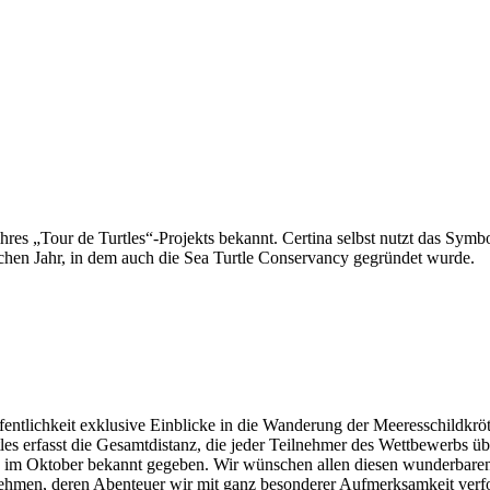
es „Tour de Turtles“-Projekts bekannt. Certina selbst nutzt das Symbol
hen Jahr, in dem auch die Sea Turtle Conservancy gegründet wurde.
fentlichkeit exklusive Einblicke in die Wanderung der Meeresschildkröt
rtles erfasst die Gesamtdistanz, die jeder Teilnehmer des Wettbewerbs
d im Oktober bekannt gegeben. Wir wünschen allen diesen wunderbaren
rnehmen, deren Abenteuer wir mit ganz besonderer Aufmerksamkeit verf