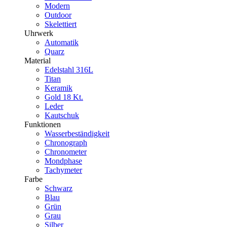
Modern
Outdoor
Skelettiert
Uhrwerk
Automatik
Quarz
Material
Edelstahl 316L
Titan
Keramik
Gold 18 Kt.
Leder
Kautschuk
Funktionen
Wasserbeständigkeit
Chronograph
Chronometer
Mondphase
Tachymeter
Farbe
Schwarz
Blau
Grün
Grau
Silber