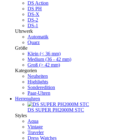
DS Action
DS PH
DS-X
DS-2
DS-1
Uhrwerk
Automatik
Quarz
Größe
Klein (< 36 mm)
Medium (36 - 42 mm)
Groß (> 42 mm)
Kategorien
Neuheiten
Highlights
Sonderedition
Paar-Uhren
Herrenuhren
DS SUPER PH2000M STC
Styles
Aqua
Vintage
Traveler
Dress Watches