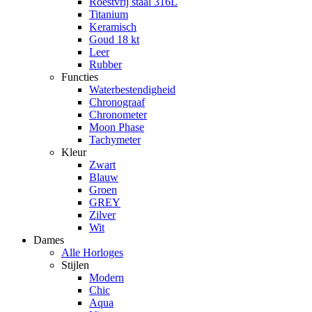
Roestvrij staal 316L
Titanium
Keramisch
Goud 18 kt
Leer
Rubber
Functies
Waterbestendigheid
Chronograaf
Chronometer
Moon Phase
Tachymeter
Kleur
Zwart
Blauw
Groen
GREY
Zilver
Wit
Dames
Alle Horloges
Stijlen
Modern
Chic
Aqua