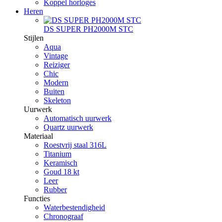
Koppel horloges
Heren
DS SUPER PH2000M STC
Stijlen
Aqua
Vintage
Reiziger
Chic
Modern
Buiten
Skeleton
Uurwerk
Automatisch uurwerk
Quartz uurwerk
Materiaal
Roestvrij staal 316L
Titanium
Keramisch
Goud 18 kt
Leer
Rubber
Functies
Waterbestendigheid
Chronograaf