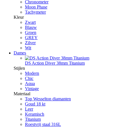
Chronometer
Moon Phase
Tachymeter
Kleur
Zwart
Blauw
Groen
GREY
Zilver
Wit
Dames
DS Action Diver 38mm Titanium
Stijlen
Modern
Chic
Aqua
Vintage
Materiaal
Top Wesselton diamanten
Goud 18 kt
Leer
Keramisch
Titanium
Roestvrij staal 316L