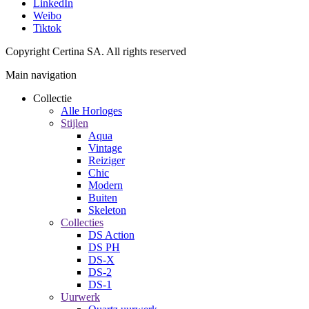
LinkedIn
Weibo
Tiktok
Copyright Certina SA. All rights reserved
Main navigation
Collectie
Alle Horloges
Stijlen
Aqua
Vintage
Reiziger
Chic
Modern
Buiten
Skeleton
Collecties
DS Action
DS PH
DS-X
DS-2
DS-1
Uurwerk