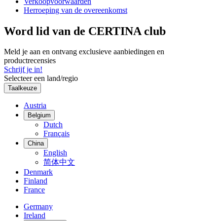
Verkoopvoorwaarden
Herroeping van de overeenkomst
Word lid van de CERTINA club
Meld je aan en ontvang exclusieve aanbiedingen en
productrecensies
Schrijf je in!
Selecteer een land/regio
Taalkeuze
Austria
Belgium
Dutch
Français
China
English
简体中文
Denmark
Finland
France
Germany
Ireland