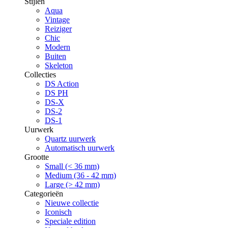
Stijlen
Aqua
Vintage
Reiziger
Chic
Modern
Buiten
Skeleton
Collecties
DS Action
DS PH
DS-X
DS-2
DS-1
Uurwerk
Quartz uurwerk
Automatisch uurwerk
Grootte
Small (< 36 mm)
Medium (36 - 42 mm)
Large (> 42 mm)
Categorieën
Nieuwe collectie
Iconisch
Speciale edition