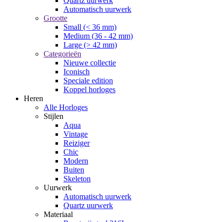
Quartz uurwerk
Automatisch uurwerk
Grootte
Small (< 36 mm)
Medium (36 - 42 mm)
Large (> 42 mm)
Categorieën
Nieuwe collectie
Iconisch
Speciale edition
Koppel horloges
Heren
Alle Horloges
Stijlen
Aqua
Vintage
Reiziger
Chic
Modern
Buiten
Skeleton
Uurwerk
Automatisch uurwerk
Quartz uurwerk
Materiaal