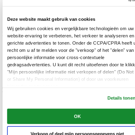
BROWN
LIGHT BLUE
GREY
BLACK CARBON
Deze website maakt gebruik van cookies
PINK
Wij gebruiken cookies en vergelijkbare technologieën om uw
Functie
website-ervaring te verbeteren, het verkeer te analyseren en
gerichte advertenties te tonen. Onder de CCPA/CPRA heeft u
80 uur gangreserve
recht om u af te melden voor de "verkoop" of het "delen" van
Chronograaf
Chronometer
persoonlijke informatie voor cross-contextuele
Drie wijzers
gedragsadvertenties. U kunt dit recht uitoefenen door te klik
Duikershorloge volgens ISO 6425:2018
"Mijn persoonlijke informatie niet verkopen of delen" (Do Not 
Moon Phase
Tachymeter
or Share My Personal Information) of door uw voorkeuren
hieronder aan te passen.
Materie
Details tone
Leer
Roestvrij staal 316L
Titanium
OK
Mesh
Keramisch
Synthetisch
Verkoop of deel mijn persoonsgegevens niet
PVD-coating