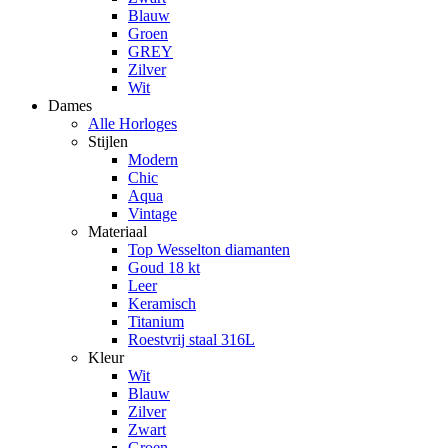
Blauw
Groen
GREY
Zilver
Wit
Dames
Alle Horloges
Stijlen
Modern
Chic
Aqua
Vintage
Materiaal
Top Wesselton diamanten
Goud 18 kt
Leer
Keramisch
Titanium
Roestvrij staal 316L
Kleur
Wit
Blauw
Zilver
Zwart
Groen