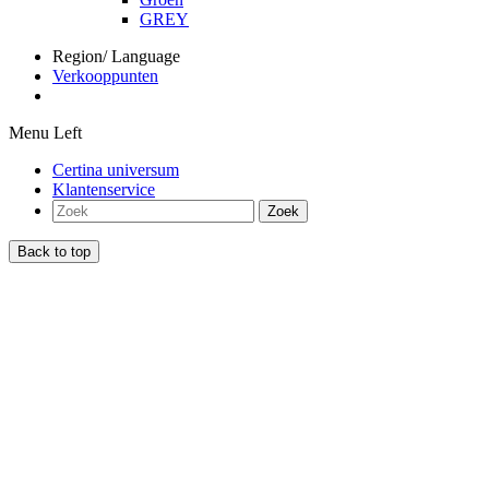
GREY
Region/ Language
Verkooppunten
Menu Left
Certina universum
Klantenservice
Zoek
Back to top