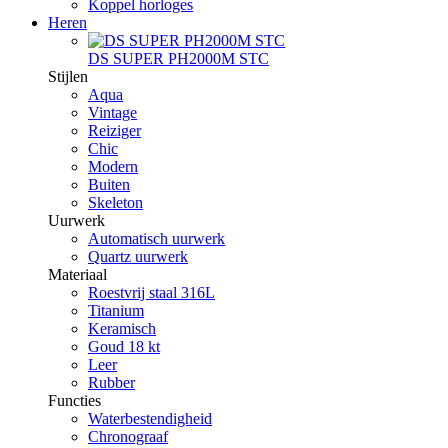
Koppel horloges
Heren
DS SUPER PH2000M STC
Stijlen
Aqua
Vintage
Reiziger
Chic
Modern
Buiten
Skeleton
Uurwerk
Automatisch uurwerk
Quartz uurwerk
Materiaal
Roestvrij staal 316L
Titanium
Keramisch
Goud 18 kt
Leer
Rubber
Functies
Waterbestendigheid
Chronograaf