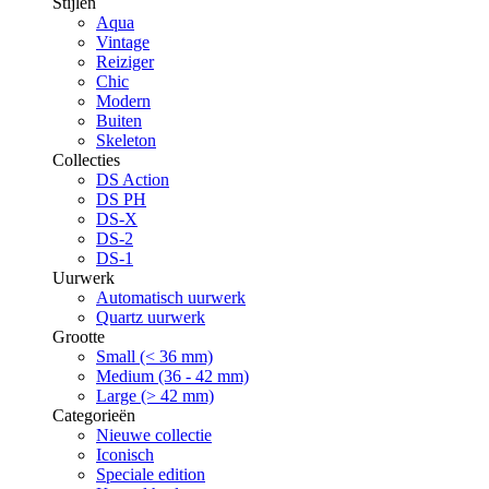
Stijlen
Aqua
Vintage
Reiziger
Chic
Modern
Buiten
Skeleton
Collecties
DS Action
DS PH
DS-X
DS-2
DS-1
Uurwerk
Automatisch uurwerk
Quartz uurwerk
Grootte
Small (< 36 mm)
Medium (36 - 42 mm)
Large (> 42 mm)
Categorieën
Nieuwe collectie
Iconisch
Speciale edition