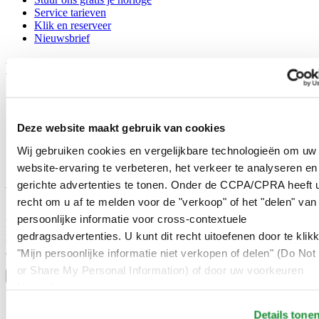
Service tarieven
Klik en reserveer
Nieuwsbrief
Legal
Gebruikersvoorwaarden
Privacyverklaring
Cookie meldingen
Deze website maakt gebruik van cookies
Contact
Verkoopvoorwaarden
Wij gebruiken cookies en vergelijkbare technologieën om uw
Herroeping van de overeenkomst
website-ervaring te verbeteren, het verkeer te analyseren en
gerichte advertenties te tonen. Onder de CCPA/CPRA heeft u
Word lid van de CERTINA club
recht om u af te melden voor de "verkoop" of het "delen" van
persoonlijke informatie voor cross-contextuele
Meld je aan en ontvang exclusieve aanbiedingen en
gedragsadvertenties. U kunt dit recht uitoefenen door te klik
productrecensies
Schrijf je in!
"Mijn persoonlijke informatie niet verkopen of delen" (Do Not 
Selecteer een land/regio
or Share My Personal Information) of door uw voorkeuren
Taalkeuze
hieronder aan te passen.
Austria
Details tone
Belgium