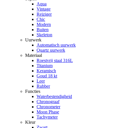
Aqua
Vintage
Reiziger
Chic
Modern
Buiten
Skeleton
Uurwerk
Automatisch uurwerk
Quartz uurwerk
Materiaal
Roestvrij staal 316L
Titanium
Keramisch
Goud 18 kt
Leer
Rubber
Functies
Waterbestendigheid
Chronograaf
Chronometer
Moon Phase
Tachymeter
Kleur
Zwart