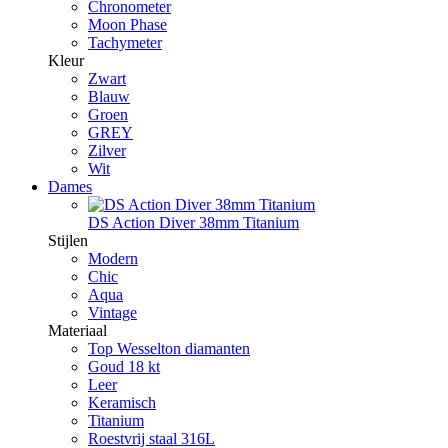
Chronometer
Moon Phase
Tachymeter
Kleur
Zwart
Blauw
Groen
GREY
Zilver
Wit
Dames
DS Action Diver 38mm Titanium
Stijlen
Modern
Chic
Aqua
Vintage
Materiaal
Top Wesselton diamanten
Goud 18 kt
Leer
Keramisch
Titanium
Roestvrij staal 316L