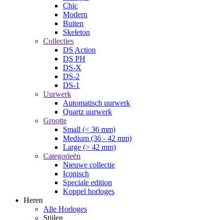
Chic
Modern
Buiten
Skeleton
Collecties
DS Action
DS PH
DS-X
DS-2
DS-1
Uurwerk
Automatisch uurwerk
Quartz uurwerk
Grootte
Small (< 36 mm)
Medium (36 - 42 mm)
Large (> 42 mm)
Categorieën
Nieuwe collectie
Iconisch
Speciale edition
Koppel horloges
Heren
Alle Horloges
Stijlen