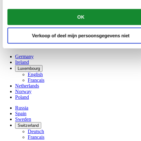
Dutch
Français
China
OK
English
简体中文
Denmark
Verkoop of deel mijn persoonsgegevens niet
Finland
France
Germany
Ireland
Luxembourg
English
Français
Netherlands
Norway
Poland
Russia
Spain
Sweden
Switzerland
Deutsch
Français