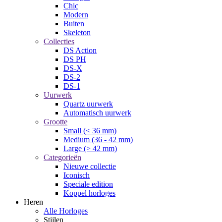
Chic
Modern
Buiten
Skeleton
Collecties
DS Action
DS PH
DS-X
DS-2
DS-1
Uurwerk
Quartz uurwerk
Automatisch uurwerk
Grootte
Small (< 36 mm)
Medium (36 - 42 mm)
Large (> 42 mm)
Categorieën
Nieuwe collectie
Iconisch
Speciale edition
Koppel horloges
Heren
Alle Horloges
Stijlen