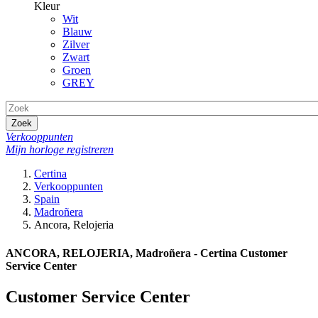
Kleur
Wit
Blauw
Zilver
Zwart
Groen
GREY
Zoek
Verkooppunten
Mijn horloge registreren
Certina
Verkooppunten
Spain
Madroñera
Ancora, Relojeria
ANCORA, RELOJERIA, Madroñera - Certina Customer
Service Center
Customer Service Center