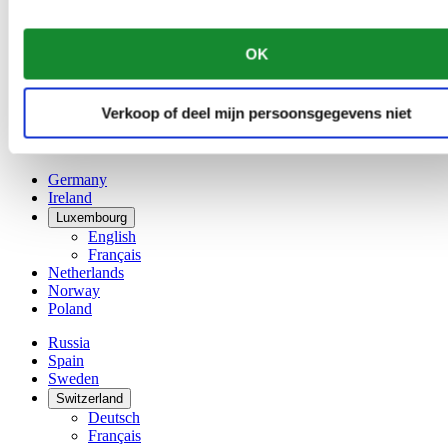
Dutch
Français
China
OK
English
简体中文
Denmark
Verkoop of deel mijn persoonsgegevens niet
Finland
France
Germany
Ireland
Luxembourg
English
Français
Netherlands
Norway
Poland
Russia
Spain
Sweden
Switzerland
Deutsch
Français