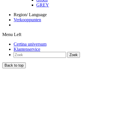
GREY
Region/ Language
Verkooppunten
Menu Left
Certina universum
Klantenservice
Zoek
Back to top