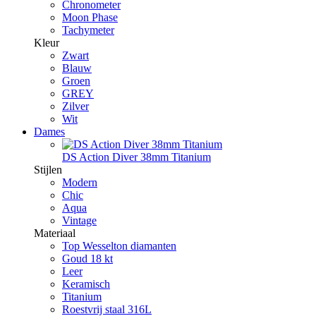
Chronometer
Moon Phase
Tachymeter
Kleur
Zwart
Blauw
Groen
GREY
Zilver
Wit
Dames
DS Action Diver 38mm Titanium
Stijlen
Modern
Chic
Aqua
Vintage
Materiaal
Top Wesselton diamanten
Goud 18 kt
Leer
Keramisch
Titanium
Roestvrij staal 316L