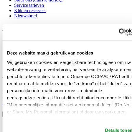
Service tarieven
Klik en reserveer
Nieuwsbrief
Legal
Gebruikersvoorwaarden
Privacyverklaring
Cookie meldingen
Deze website maakt gebruik van cookies
Contact
Verkoopvoorwaarden
Wij gebruiken cookies en vergelijkbare technologieën om uw
Herroeping van de overeenkomst
website-ervaring te verbeteren, het verkeer te analyseren en
gerichte advertenties te tonen. Onder de CCPA/CPRA heeft u
Word lid van de CERTINA club
recht om u af te melden voor de "verkoop" of het "delen" van
persoonlijke informatie voor cross-contextuele
Meld je aan en ontvang exclusieve aanbiedingen en
gedragsadvertenties. U kunt dit recht uitoefenen door te klik
productrecensies
Schrijf je in!
"Mijn persoonlijke informatie niet verkopen of delen" (Do Not 
Selecteer een land/regio
or Share My Personal Information) of door uw voorkeuren
Taalkeuze
hieronder aan te passen.
Austria
Details tone
Belgium