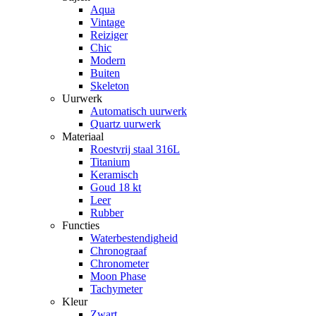
Aqua
Vintage
Reiziger
Chic
Modern
Buiten
Skeleton
Uurwerk
Automatisch uurwerk
Quartz uurwerk
Materiaal
Roestvrij staal 316L
Titanium
Keramisch
Goud 18 kt
Leer
Rubber
Functies
Waterbestendigheid
Chronograaf
Chronometer
Moon Phase
Tachymeter
Kleur
Zwart