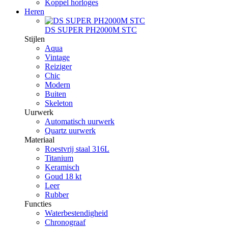
Koppel horloges
Heren
DS SUPER PH2000M STC
Stijlen
Aqua
Vintage
Reiziger
Chic
Modern
Buiten
Skeleton
Uurwerk
Automatisch uurwerk
Quartz uurwerk
Materiaal
Roestvrij staal 316L
Titanium
Keramisch
Goud 18 kt
Leer
Rubber
Functies
Waterbestendigheid
Chronograaf