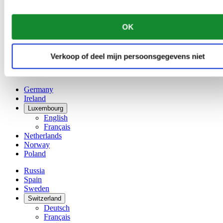
Dutch
Français
China
OK
English
简体中文
Denmark
Verkoop of deel mijn persoonsgegevens niet
Finland
France
Germany
Ireland
Luxembourg
English
Français
Netherlands
Norway
Poland
Russia
Spain
Sweden
Switzerland
Deutsch
Français