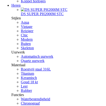
Koppel horloges
Heren
DS SUPER PH2000M STC
Stijlen
Aqua
Vintage
Reiziger
Chic
Modern
Buiten
Skeleton
Uurwerk
Automatisch uurwerk
Quartz uurwerk
Materiaal
Roestvrij staal 316L
Titanium
Keramisch
Goud 18 kt
Leer
Rubber
Functies
Waterbestendigheid
Chronograaf