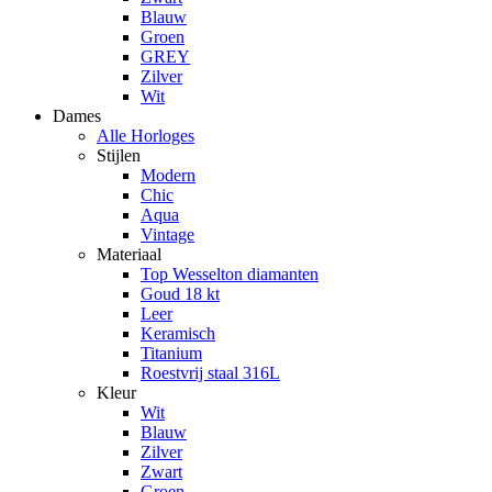
Blauw
Groen
GREY
Zilver
Wit
Dames
Alle Horloges
Stijlen
Modern
Chic
Aqua
Vintage
Materiaal
Top Wesselton diamanten
Goud 18 kt
Leer
Keramisch
Titanium
Roestvrij staal 316L
Kleur
Wit
Blauw
Zilver
Zwart
Groen