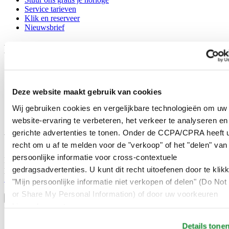
Service tarieven
Klik en reserveer
Nieuwsbrief
Legal
Gebruikersvoorwaarden
Privacyverklaring
Cookie meldingen
Deze website maakt gebruik van cookies
Contact
Verkoopvoorwaarden
Wij gebruiken cookies en vergelijkbare technologieën om uw
Herroeping van de overeenkomst
website-ervaring te verbeteren, het verkeer te analyseren en
gerichte advertenties te tonen. Onder de CCPA/CPRA heeft u
Word lid van de CERTINA club
recht om u af te melden voor de "verkoop" of het "delen" van
persoonlijke informatie voor cross-contextuele
Meld je aan en ontvang exclusieve aanbiedingen en
gedragsadvertenties. U kunt dit recht uitoefenen door te klik
productrecensies
Schrijf je in!
"Mijn persoonlijke informatie niet verkopen of delen" (Do Not 
Selecteer een land/regio
or Share My Personal Information) of door uw voorkeuren
Taalkeuze
hieronder aan te passen.
Austria
Details tone
Belgium