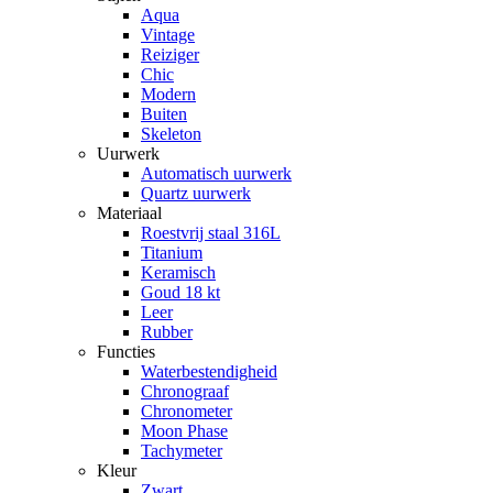
Aqua
Vintage
Reiziger
Chic
Modern
Buiten
Skeleton
Uurwerk
Automatisch uurwerk
Quartz uurwerk
Materiaal
Roestvrij staal 316L
Titanium
Keramisch
Goud 18 kt
Leer
Rubber
Functies
Waterbestendigheid
Chronograaf
Chronometer
Moon Phase
Tachymeter
Kleur
Zwart