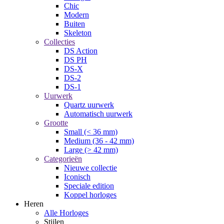
Chic
Modern
Buiten
Skeleton
Collecties
DS Action
DS PH
DS-X
DS-2
DS-1
Uurwerk
Quartz uurwerk
Automatisch uurwerk
Grootte
Small (< 36 mm)
Medium (36 - 42 mm)
Large (> 42 mm)
Categorieën
Nieuwe collectie
Iconisch
Speciale edition
Koppel horloges
Heren
Alle Horloges
Stijlen