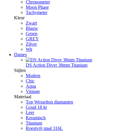
Chronometer
Moon Phase
Tachymeter
Kleur
Zwart
Blauw
Groen
GREY
Zilver
Wit
Dames
DS Action Diver 38mm Titanium
Stijlen
Modern
Chic
Aqua
Vintage
Materiaal
Top Wesselton diamanten
Goud 18 kt
Leer
Keramisch
Titanium
Roestvrij staal 316L