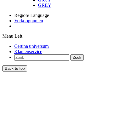
GREY
Region/ Language
Verkooppunten
Menu Left
Certina universum
Klantenservice
Zoek
Back to top