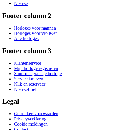
Nieuws
Footer column 2
Horloges voor mannen
Horloges voor vrouwen
Alle horloges
Footer column 3
Klantenservice
Mijn horloge registreren
Stuur ons gratis je horloge
Service tarieven
Klik en reserveer
Nieuwsbrief
Legal
Gebruikersvoorwaarden
Privacyverklaring
Cookie meldingen
Contact