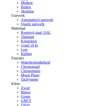
Modern
Buiten
Skeleton
Uurwerk
Automatisch uurwerk
Quartz uurwerk
Materiaal
Roestvrij staal 316L
Titanium
Keramisch
Goud 18 kt
Leer
Rubber
Functies
Waterbestendigheid
Chronograaf
Chronometer
Moon Phase
Tachymeter
Kleur
Zwart
Blauw
Groen
GREY
Zilver