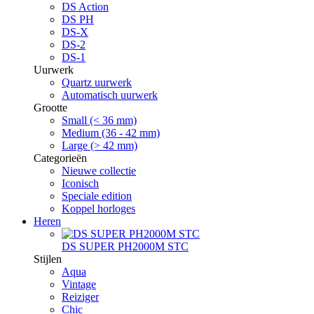
DS Action
DS PH
DS-X
DS-2
DS-1
Uurwerk
Quartz uurwerk
Automatisch uurwerk
Grootte
Small (< 36 mm)
Medium (36 - 42 mm)
Large (> 42 mm)
Categorieën
Nieuwe collectie
Iconisch
Speciale edition
Koppel horloges
Heren
DS SUPER PH2000M STC
Stijlen
Aqua
Vintage
Reiziger
Chic