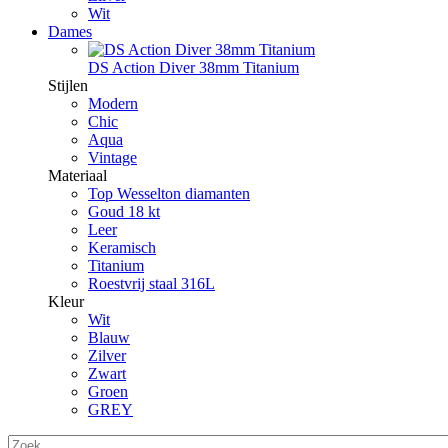
Wit
Dames
DS Action Diver 38mm Titanium
Stijlen
Modern
Chic
Aqua
Vintage
Materiaal
Top Wesselton diamanten
Goud 18 kt
Leer
Keramisch
Titanium
Roestvrij staal 316L
Kleur
Wit
Blauw
Zilver
Zwart
Groen
GREY