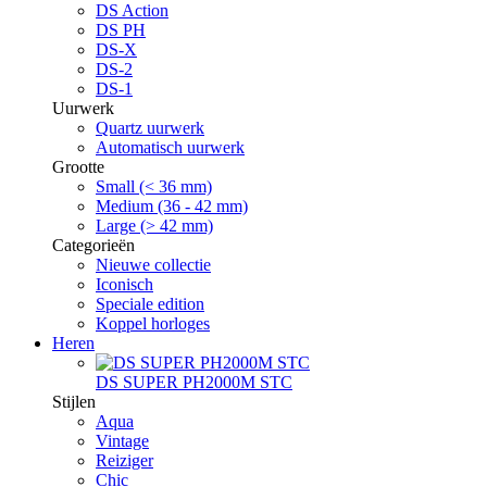
DS Action
DS PH
DS-X
DS-2
DS-1
Uurwerk
Quartz uurwerk
Automatisch uurwerk
Grootte
Small (< 36 mm)
Medium (36 - 42 mm)
Large (> 42 mm)
Categorieën
Nieuwe collectie
Iconisch
Speciale edition
Koppel horloges
Heren
DS SUPER PH2000M STC
Stijlen
Aqua
Vintage
Reiziger
Chic