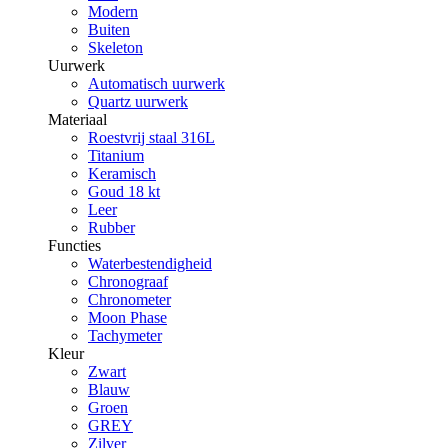
Modern
Buiten
Skeleton
Uurwerk
Automatisch uurwerk
Quartz uurwerk
Materiaal
Roestvrij staal 316L
Titanium
Keramisch
Goud 18 kt
Leer
Rubber
Functies
Waterbestendigheid
Chronograaf
Chronometer
Moon Phase
Tachymeter
Kleur
Zwart
Blauw
Groen
GREY
Zilver