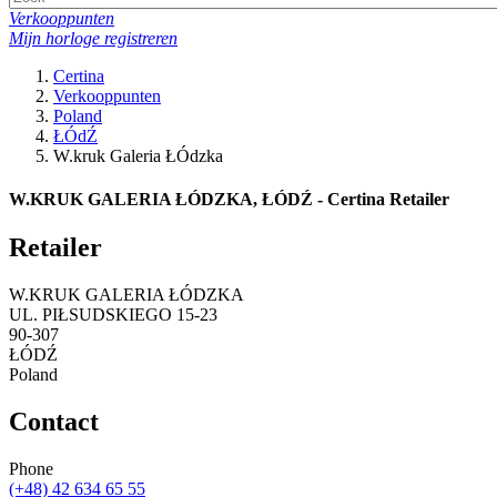
Verkooppunten
Mijn horloge registreren
Certina
Verkooppunten
Poland
ŁÓdŹ
W.kruk Galeria ŁÓdzka
W.KRUK GALERIA ŁÓDZKA, ŁÓDŹ - Certina Retailer
Retailer
W.KRUK GALERIA ŁÓDZKA
UL. PIŁSUDSKIEGO 15-23
90-307
ŁÓDŹ
Poland
Contact
Phone
(+48) 42 634 65 55