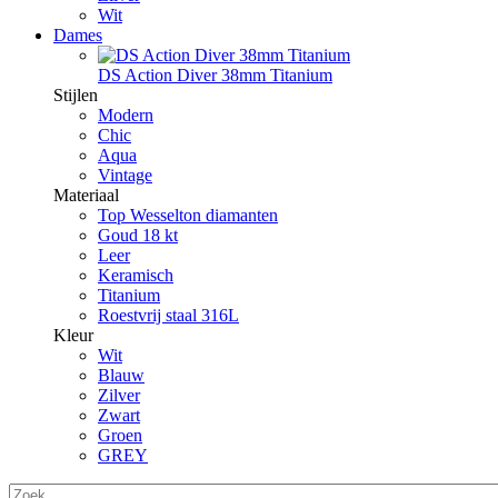
Wit
Dames
DS Action Diver 38mm Titanium
Stijlen
Modern
Chic
Aqua
Vintage
Materiaal
Top Wesselton diamanten
Goud 18 kt
Leer
Keramisch
Titanium
Roestvrij staal 316L
Kleur
Wit
Blauw
Zilver
Zwart
Groen
GREY