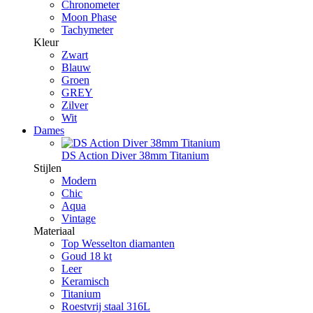
Chronometer
Moon Phase
Tachymeter
Kleur
Zwart
Blauw
Groen
GREY
Zilver
Wit
Dames
DS Action Diver 38mm Titanium
Stijlen
Modern
Chic
Aqua
Vintage
Materiaal
Top Wesselton diamanten
Goud 18 kt
Leer
Keramisch
Titanium
Roestvrij staal 316L