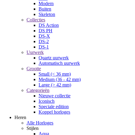
Modern
Buiten
Skeleton
Collecties
DS Action
DS PH
DS-X
DS-2
DS-1
Uurwerk
Quartz uurwerk
Automatisch uurwerk
Grootte
Small (< 36 mm)
Medium (36 - 42 mm)
Large (> 42 mm)
Categorieën
Nieuwe collectie
Iconisch
Speciale edition
Koppel horloges
Heren
Alle Horloges
Stijlen
Aqua