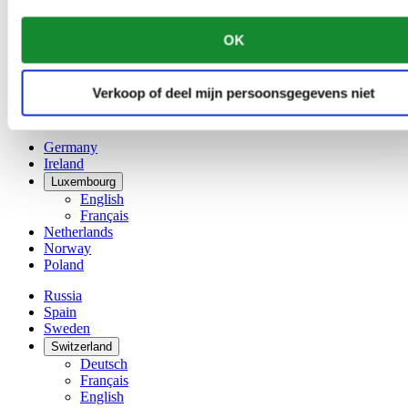
Français
China
OK
English
简体中文
Denmark
Verkoop of deel mijn persoonsgegevens niet
Finland
France
Germany
Ireland
Luxembourg
English
Français
Netherlands
Norway
Poland
Russia
Spain
Sweden
Switzerland
Deutsch
Français
English