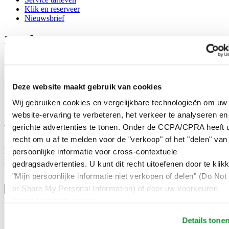
Klik en reserveer
Nieuwsbrief
Legal
Gebruikersvoorwaarden
Privacyverklaring
Cookie meldingen
Deze website maakt gebruik van cookies
Contact
Verkoopvoorwaarden
Wij gebruiken cookies en vergelijkbare technologieën om uw
Herroeping van de overeenkomst
website-ervaring te verbeteren, het verkeer te analyseren en
gerichte advertenties te tonen. Onder de CCPA/CPRA heeft u
Word lid van de CERTINA club
recht om u af te melden voor de "verkoop" of het "delen" van
Meld je aan en ontvang exclusieve aanbiedingen en
persoonlijke informatie voor cross-contextuele
productrecensies
gedragsadvertenties. U kunt dit recht uitoefenen door te klik
Schrijf je in!
"Mijn persoonlijke informatie niet verkopen of delen" (Do Not 
Selecteer een land/regio
or Share My Personal Information) of door uw voorkeuren
Taalkeuze
hieronder aan te passen.
Austria
Belgium
Details tone
Dutch