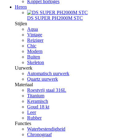
Koppel horloges
Heren
DS SUPER PH2000M STC
Stijlen
Aqua
Vintage
Reiziger
Chic
Modern
Buiten
Skeleton
Uurwerk
Automatisch uurwerk
Quartz uurwerk
Materiaal
Roestvrij staal 316L
Titanium
Keramisch
Goud 18 kt
Leer
Rubber
Functies
Waterbestendigheid
Chronograaf