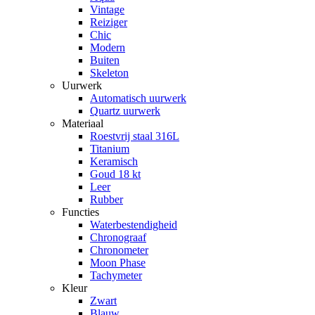
Vintage
Reiziger
Chic
Modern
Buiten
Skeleton
Uurwerk
Automatisch uurwerk
Quartz uurwerk
Materiaal
Roestvrij staal 316L
Titanium
Keramisch
Goud 18 kt
Leer
Rubber
Functies
Waterbestendigheid
Chronograaf
Chronometer
Moon Phase
Tachymeter
Kleur
Zwart
Blauw