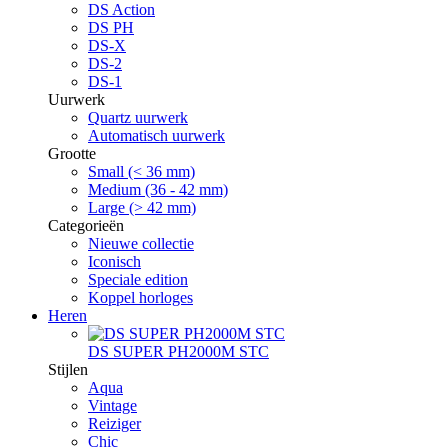
DS Action
DS PH
DS-X
DS-2
DS-1
Uurwerk
Quartz uurwerk
Automatisch uurwerk
Grootte
Small (< 36 mm)
Medium (36 - 42 mm)
Large (> 42 mm)
Categorieën
Nieuwe collectie
Iconisch
Speciale edition
Koppel horloges
Heren
DS SUPER PH2000M STC
Stijlen
Aqua
Vintage
Reiziger
Chic