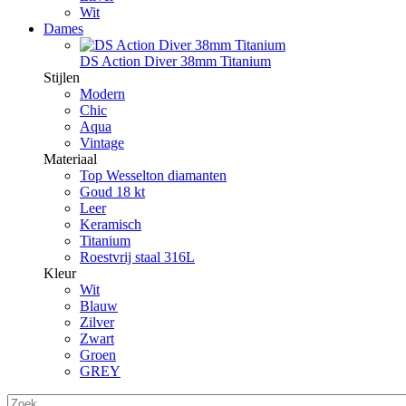
Wit
Dames
DS Action Diver 38mm Titanium
Stijlen
Modern
Chic
Aqua
Vintage
Materiaal
Top Wesselton diamanten
Goud 18 kt
Leer
Keramisch
Titanium
Roestvrij staal 316L
Kleur
Wit
Blauw
Zilver
Zwart
Groen
GREY