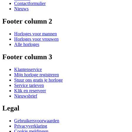
Contactformulier
Nieuws
Footer column 2
Horloges voor mannen
Horloges voor vrouwen
Alle horloges
Footer column 3
Klantenservice
Mijn horloge registreren
Stuur ons gratis je horloge
Service tarieven
Klik en reserveer
Nieuwsbrief
Legal
Gebruikersvoorwaarden
Privacyverklaring
Cookie meldingen