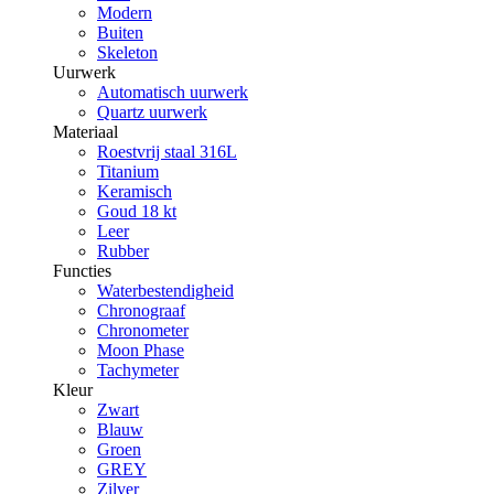
Modern
Buiten
Skeleton
Uurwerk
Automatisch uurwerk
Quartz uurwerk
Materiaal
Roestvrij staal 316L
Titanium
Keramisch
Goud 18 kt
Leer
Rubber
Functies
Waterbestendigheid
Chronograaf
Chronometer
Moon Phase
Tachymeter
Kleur
Zwart
Blauw
Groen
GREY
Zilver