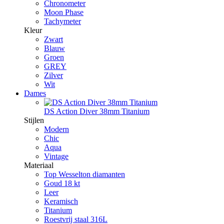
Chronometer
Moon Phase
Tachymeter
Kleur
Zwart
Blauw
Groen
GREY
Zilver
Wit
Dames
DS Action Diver 38mm Titanium
Stijlen
Modern
Chic
Aqua
Vintage
Materiaal
Top Wesselton diamanten
Goud 18 kt
Leer
Keramisch
Titanium
Roestvrij staal 316L