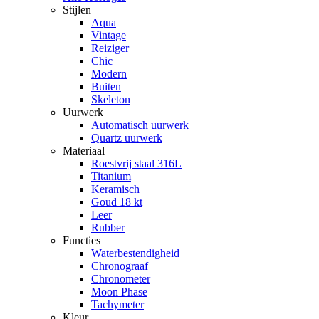
Stijlen
Aqua
Vintage
Reiziger
Chic
Modern
Buiten
Skeleton
Uurwerk
Automatisch uurwerk
Quartz uurwerk
Materiaal
Roestvrij staal 316L
Titanium
Keramisch
Goud 18 kt
Leer
Rubber
Functies
Waterbestendigheid
Chronograaf
Chronometer
Moon Phase
Tachymeter
Kleur