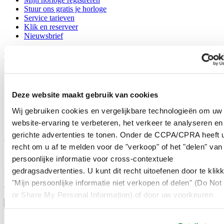
Stuur ons gratis je horloge
Service tarieven
Klik en reserveer
Nieuwsbrief
Legal
Gebruikersvoorwaarden
Privacyverklaring
Deze website maakt gebruik van cookies
Cookie meldingen
Contact
Wij gebruiken cookies en vergelijkbare technologieën om uw
Verkoopvoorwaarden
website-ervaring te verbeteren, het verkeer te analyseren en
Herroeping van de overeenkomst
gerichte advertenties te tonen. Onder de CCPA/CPRA heeft u
Word lid van de CERTINA club
recht om u af te melden voor de "verkoop" of het "delen" van
persoonlijke informatie voor cross-contextuele
Meld je aan en ontvang exclusieve aanbiedingen en
gedragsadvertenties. U kunt dit recht uitoefenen door te klik
productrecensies
"Mijn persoonlijke informatie niet verkopen of delen" (Do Not 
Schrijf je in!
Selecteer een land/regio
or Share My Personal Information) of door uw voorkeuren
Taalkeuze
hieronder aan te passen.
Austria