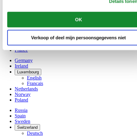
Details tone
Belgium
Dutch
Français
OK
China
English
简体中文
Verkoop of deel mijn persoonsgegevens niet
Denmark
Finland
France
Germany
Ireland
Luxembourg
English
Français
Netherlands
Norway
Poland
Russia
Spain
Sweden
Switzerland
Deutsch