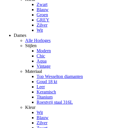
Zwart
Blauw
Groen
GREY
Zilver
Wit
Dames
Alle Horloges
Stijlen
Modern
Chic
Aqua
Vintage
Materiaal
Top Wesselton diamanten
Goud 18 kt
Leer
Keramisch
Titanium
Roestvrij staal 316L
Kleur
Wit
Blauw
Zilver
Zwart