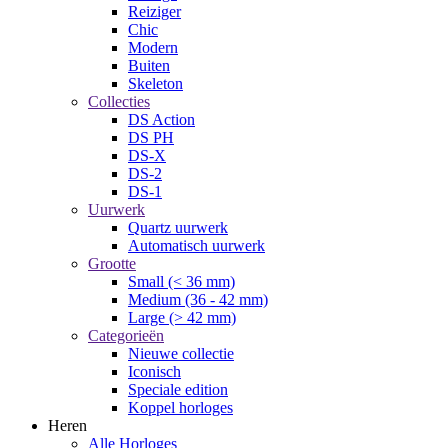
Reiziger
Chic
Modern
Buiten
Skeleton
Collecties
DS Action
DS PH
DS-X
DS-2
DS-1
Uurwerk
Quartz uurwerk
Automatisch uurwerk
Grootte
Small (< 36 mm)
Medium (36 - 42 mm)
Large (> 42 mm)
Categorieën
Nieuwe collectie
Iconisch
Speciale edition
Koppel horloges
Heren
Alle Horloges