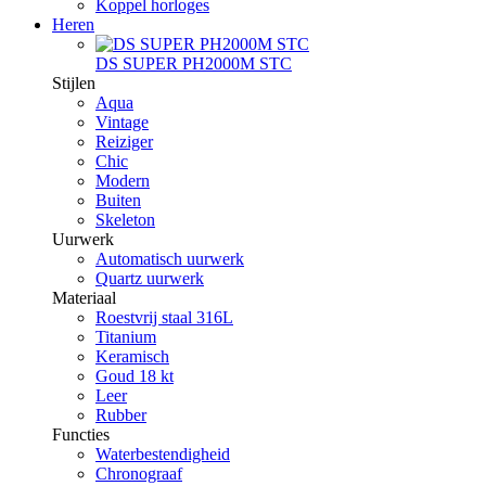
Koppel horloges
Heren
DS SUPER PH2000M STC
Stijlen
Aqua
Vintage
Reiziger
Chic
Modern
Buiten
Skeleton
Uurwerk
Automatisch uurwerk
Quartz uurwerk
Materiaal
Roestvrij staal 316L
Titanium
Keramisch
Goud 18 kt
Leer
Rubber
Functies
Waterbestendigheid
Chronograaf