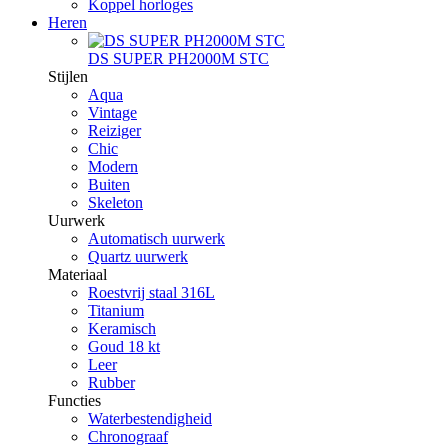
Koppel horloges
Heren
DS SUPER PH2000M STC
Stijlen
Aqua
Vintage
Reiziger
Chic
Modern
Buiten
Skeleton
Uurwerk
Automatisch uurwerk
Quartz uurwerk
Materiaal
Roestvrij staal 316L
Titanium
Keramisch
Goud 18 kt
Leer
Rubber
Functies
Waterbestendigheid
Chronograaf