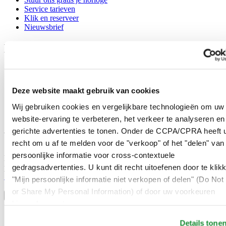
Service tarieven
Klik en reserveer
Nieuwsbrief
Legal
Gebruikersvoorwaarden
Privacyverklaring
Cookie meldingen
Deze website maakt gebruik van cookies
Contact
Verkoopvoorwaarden
Wij gebruiken cookies en vergelijkbare technologieën om uw
Herroeping van de overeenkomst
website-ervaring te verbeteren, het verkeer te analyseren en
gerichte advertenties te tonen. Onder de CCPA/CPRA heeft u
Word lid van de CERTINA club
recht om u af te melden voor de "verkoop" of het "delen" van
persoonlijke informatie voor cross-contextuele
Meld je aan en ontvang exclusieve aanbiedingen en
gedragsadvertenties. U kunt dit recht uitoefenen door te klik
productrecensies
Schrijf je in!
"Mijn persoonlijke informatie niet verkopen of delen" (Do Not 
Selecteer een land/regio
or Share My Personal Information) of door uw voorkeuren
Taalkeuze
hieronder aan te passen.
Austria
Details tone
Belgium