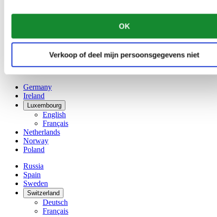
Dutch
Français
China
OK
English
简体中文
Denmark
Verkoop of deel mijn persoonsgegevens niet
Finland
France
Germany
Ireland
Luxembourg
English
Français
Netherlands
Norway
Poland
Russia
Spain
Sweden
Switzerland
Deutsch
Français