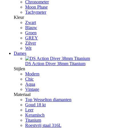
Chronometer
Moon Phase
Tachymeter
Kleur
Zwart
Blauw
Groen
GREY
Zilver
Wit
Dames
DS Action Diver 38mm Titanium
Stijlen
Modern
Chic
Aqua
Vintage
Materiaal
Top Wesselton diamanten
Goud 18 kt
Leer
Keramisch
Titanium
Roestvrij staal 316L