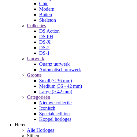
Chic
Modern
Buiten
Skeleton
Collecties
DS Action
DS PH
DS-X
DS-2
DS-1
Uurwerk
Quartz uurwerk
Automatisch uurwerk
Grootte
Small (< 36 mm)
Medium (36 - 42 mm)
Large (> 42 mm)
Categorieën
Nieuwe collectie
Iconisch
Speciale edition
Koppel horloges
Heren
Alle Horloges
Stijlen