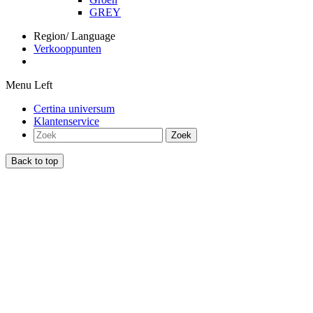
GREY
Region/ Language
Verkooppunten
Menu Left
Certina universum
Klantenservice
Zoek
Back to top