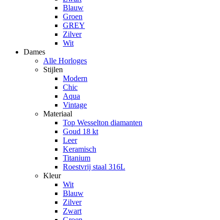
Blauw
Groen
GREY
Zilver
Wit
Dames
Alle Horloges
Stijlen
Modern
Chic
Aqua
Vintage
Materiaal
Top Wesselton diamanten
Goud 18 kt
Leer
Keramisch
Titanium
Roestvrij staal 316L
Kleur
Wit
Blauw
Zilver
Zwart
Groen