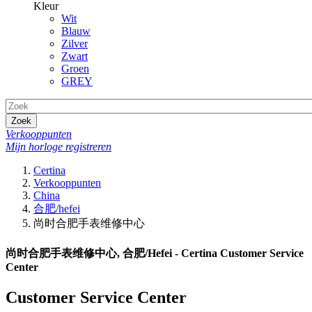
Kleur
Wit
Blauw
Zilver
Zwart
Groen
GREY
Zoek
Verkooppunten
Mijn horloge registreren
Certina
Verkooppunten
China
合肥/hefei
尚时合肥手表维修中心
尚时合肥手表维修中心, 合肥/Hefei - Certina Customer Service
Center
Customer Service Center