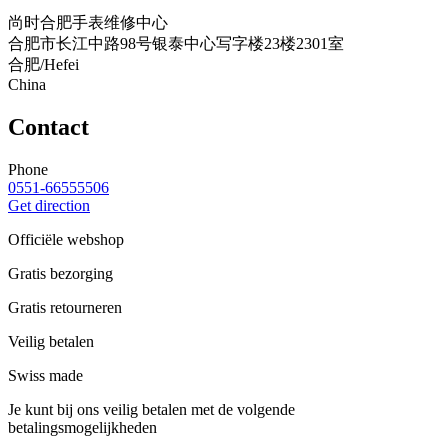
尚时合肥手表维修中心
合肥市长江中路98号银泰中心写字楼23楼2301室
合肥/Hefei
China
Contact
Phone
0551-66555506
Get direction
Officiële webshop
Gratis bezorging
Gratis retourneren
Veilig betalen
Swiss made
Je kunt bij ons veilig betalen met de volgende
betalingsmogelijkheden