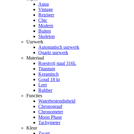
Aqua
Vintage
Reiziger
Chic
Modern
Buiten
Skeleton
Uurwerk
Automatisch uurwerk
Quartz uurwerk
Materiaal
Roestvrij staal 316L
Titanium
Keramisch
Goud 18 kt
Leer
Rubber
Functies
Waterbestendigheid
Chronograaf
Chronometer
Moon Phase
Tachymeter
Kleur
Zwart