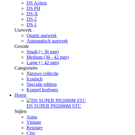
DS Action
DS PH
DS-X
DS-2
DS-1
Uurwerk
Quartz uurwerk
Automatisch uurwerk
Grootte
Small (< 36 mm)
Medium (36 - 42 mm)
Large (> 42 mm)
Categorieën
Nieuwe collectie
Iconisch
Speciale edition
Koppel horloges
Heren
DS SUPER PH2000M STC
Stijlen
Aqua
Vintage
Reiziger
Chic