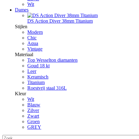
Wit
Dames
DS Action Diver 38mm Titanium
Stijlen
Modern
Chic
Aqua
Vintage
Materiaal
Top Wesselton diamanten
Goud 18 kt
Leer
Keramisch
Titanium
Roestvrij staal 316L
Kleur
Wit
Blauw
Zilver
Zwart
Groen
GREY