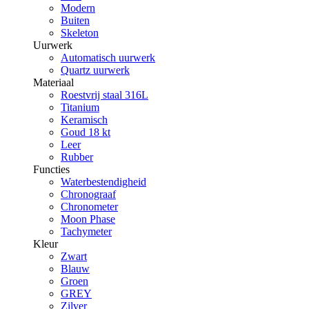
Modern
Buiten
Skeleton
Uurwerk
Automatisch uurwerk
Quartz uurwerk
Materiaal
Roestvrij staal 316L
Titanium
Keramisch
Goud 18 kt
Leer
Rubber
Functies
Waterbestendigheid
Chronograaf
Chronometer
Moon Phase
Tachymeter
Kleur
Zwart
Blauw
Groen
GREY
Zilver