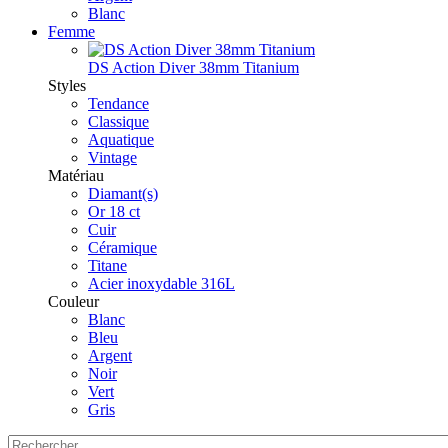
Blanc
Femme
DS Action Diver 38mm Titanium
Styles
Tendance
Classique
Aquatique
Vintage
Matériau
Diamant(s)
Or 18 ct
Cuir
Céramique
Titane
Acier inoxydable 316L
Couleur
Blanc
Bleu
Argent
Noir
Vert
Gris