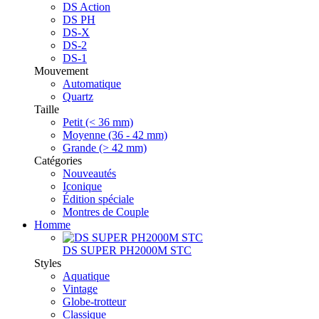
DS Action
DS PH
DS-X
DS-2
DS-1
Mouvement
Automatique
Quartz
Taille
Petit (< 36 mm)
Moyenne (36 - 42 mm)
Grande (> 42 mm)
Catégories
Nouveautés
Iconique
Édition spéciale
Montres de Couple
Homme
DS SUPER PH2000M STC
Styles
Aquatique
Vintage
Globe-trotteur
Classique