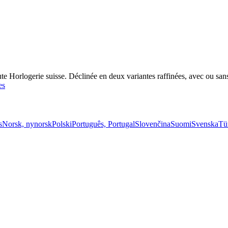
 Horlogerie suisse. Déclinée en deux variantes raffinées, avec ou sans lu
es
s
Norsk, nynorsk
Polski
Português, Portugal
Slovenčina
Suomi
Svenska
Tü