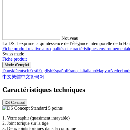
Nouveau
La DS-1 exprime la quintessence de l’élégance intemporelle de la Haute
Fiche produit relative aux qualités et caractéristiques environnemental
Swiss made
Fiche produit
Mode d’emploi
Dansk
Deutsch
Eesti
English
Español
Français
Italiano
Magyar
Nederland
中文
繁體中文
한국어
Caractéristiques techniques
DS Concept
1.
Verre saphir (quasiment inrayable)
2.
Joint torique sur la tige
3.
Deux joints toriques dans la couronne