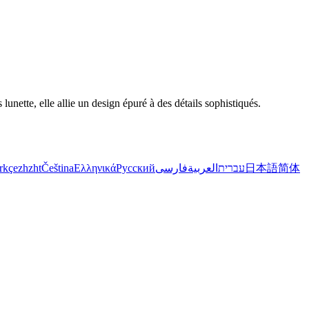
nette, elle allie un design épuré à des détails sophistiqués.
rkçe
zh
zht
Čeština
Ελληνικά
Русский
فارسی
العربية
עברית
日本語
简体