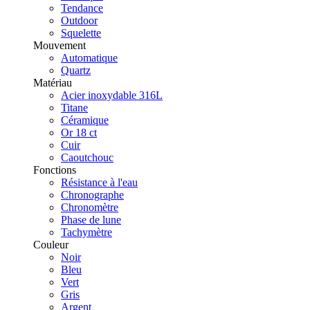
Tendance
Outdoor
Squelette
Mouvement
Automatique
Quartz
Matériau
Acier inoxydable 316L
Titane
Céramique
Or 18 ct
Cuir
Caoutchouc
Fonctions
Résistance à l'eau
Chronographe
Chronomètre
Phase de lune
Tachymètre
Couleur
Noir
Bleu
Vert
Gris
Argent