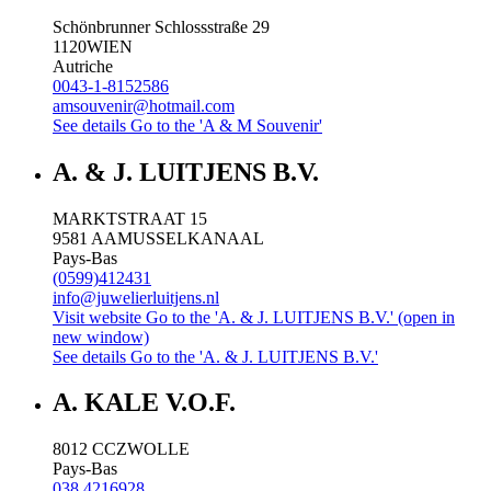
Schönbrunner Schlossstraße 29
1120
WIEN
Autriche
0043-1-8152586
amsouvenir@hotmail.com
See details
Go to the 'A & M Souvenir'
A. & J. LUITJENS B.V.
MARKTSTRAAT 15
9581 AA
MUSSELKANAAL
Pays-Bas
(0599)412431
info@juwelierluitjens.nl
Visit website
Go to the 'A. & J. LUITJENS B.V.' (open in
new window)
See details
Go to the 'A. & J. LUITJENS B.V.'
A. KALE V.O.F.
8012 CC
ZWOLLE
Pays-Bas
038 4216928