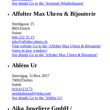
See details
Go to the 'Aernouts Windeshausen'
Affolter Max Uhren & Bijouterie
Strehlgasse 25
8001
Zürich
Suisse
044 252 55 15
info@affolter-uhren.ch
Visit website
Go to the 'Affolter Max Uhren & Bijouterie'
(open in new window)
See details
Go to the 'Affolter Max Uhren & Bijouterie'
Ahléns Ur
Järnvägsg. 11/Box 2057
70002
Örebro
Suède
019-6113173
stenlindstrand@telia.com
See details
Go to the 'Ahléns Ur'
Aika Juweliere GmbH /