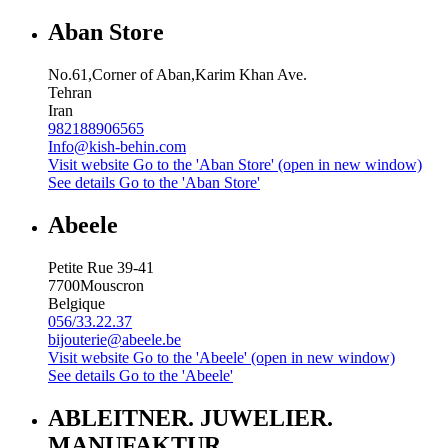
Aban Store
No.61,Corner of Aban,Karim Khan Ave.
Tehran
Iran
982188906565
Info@kish-behin.com
Visit website
Go to the 'Aban Store' (open in new window)
See details
Go to the 'Aban Store'
Abeele
Petite Rue 39-41
7700
Mouscron
Belgique
056/33.22.37
bijouterie@abeele.be
Visit website
Go to the 'Abeele' (open in new window)
See details
Go to the 'Abeele'
ABLEITNER. JUWELIER.
MANUFAKTUR