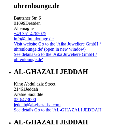
uhrenlounge.de
Bautzner Str. 6
01099
Dresden
Allemagne
+49 351 4262075
info@uhrenlounge.de
Visit website
Go to the 'Aika Juweliere GmbH /
uhrenlounge.de' (open in new window)
See details
Go to the 'Aika Juweliere GmbH /
uhrenlounge.de'
AL-GHAZALI JEDDAH
King Abdul aziz Street
21461
Jeddah
Arabie Saoudite
02-6473000
jeddah@al-ghazalisa.com
See details
Go to the 'AL-GHAZALI JEDDAH'
AL-GHAZALI JEDDAH