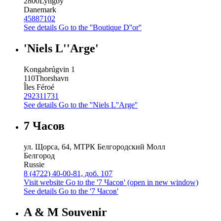
2800
Lyngby
Danemark
45887102
See details
Go to the ''Boutique D''or''
'Niels L''Arge'
Kongabrúgvin 1
110
Thorshavn
Îles Féroé
292311731
See details
Go to the ''Niels L''Arge''
7 Часов
ул. Щорса, 64, МТРК Белгородский Молл
Белгород
Russie
8 (4722) 40-00-81, доб. 107
Visit website
Go to the '7 Часов' (open in new window)
See details
Go to the '7 Часов'
A & M Souvenir