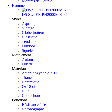
Montres de Couple
Homme
DS SUPER PH2000M STC
Styles
Aquatique
Vintage
Globe-trotteur
Classique
Tendance
Outdoor
Squelette
Mouvement
Automatique
Quartz
Matériau
Acier inoxydable 316L
Titane
Céramique
Or 18 ct
Cuir
Caoutchouc
Fonctions
Résistance à l'eau
Chronographe