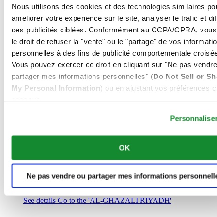
Arabie Saoudite
Nous utilisons des cookies et des technologies similaires po
00966 1 4032968
améliorer votre expérience sur le site, analyser le trafic et di
Riyadh@al-ghazalisa.com
des publicités ciblées. Conformément au CCPA/CPRA, vous
See details
Go to the 'AL-GHAZALI RIYADH'
le droit de refuser la "vente" ou le "partage" de vos informati
AL-GHAZALI RIYADH
personnelles à des fins de publicité comportementale croisée
Vous pouvez exercer ce droit en cliquant sur "Ne pas vendre
Olaya
partager mes informations personnelles" (
Do Not Sell or Sh
Riyadh
My Personal Information
) ou en ajustant vos préférences ci
Arabie Saoudite
00966 1 4561410
dessous.
Riyadh@al-ghazalisa.com
See details
Go to the 'AL-GHAZALI RIYADH'
Personnalise
AL-GHAZALI RIYADH
OK
Olaya
Riyadh
Arabie Saoudite
Ne pas vendre ou partager mes informations personnell
00966 1 4628858
Riyadh@al-ghazalisa.com
See details
Go to the 'AL-GHAZALI RIYADH'