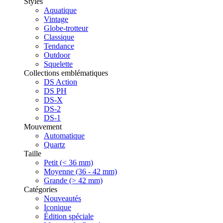
Styles
Aquatique
Vintage
Globe-trotteur
Classique
Tendance
Outdoor
Squelette
Collections emblématiques
DS Action
DS PH
DS-X
DS-2
DS-1
Mouvement
Automatique
Quartz
Taille
Petit (< 36 mm)
Moyenne (36 - 42 mm)
Grande (> 42 mm)
Catégories
Nouveautés
Iconique
Édition spéciale