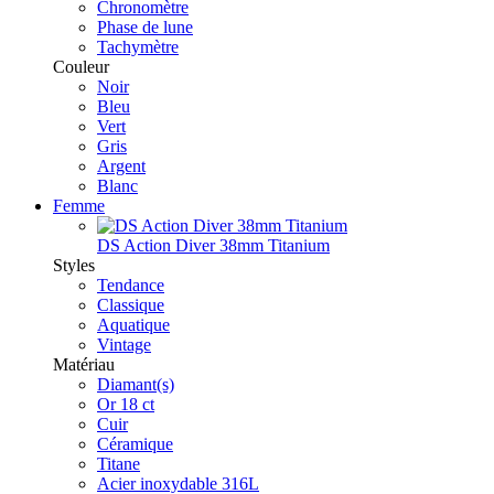
Chronomètre
Phase de lune
Tachymètre
Couleur
Noir
Bleu
Vert
Gris
Argent
Blanc
Femme
DS Action Diver 38mm Titanium
Styles
Tendance
Classique
Aquatique
Vintage
Matériau
Diamant(s)
Or 18 ct
Cuir
Céramique
Titane
Acier inoxydable 316L