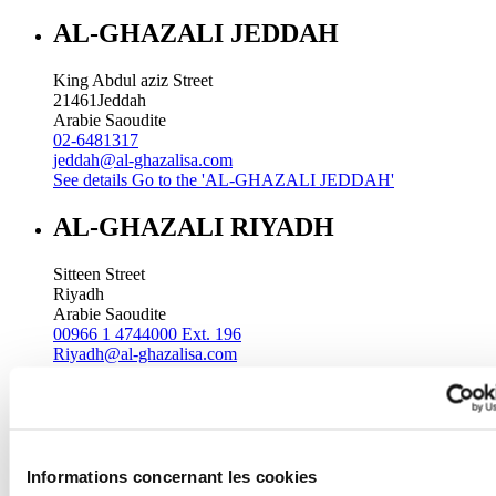
AL-GHAZALI JEDDAH
King Abdul aziz Street
21461
Jeddah
Arabie Saoudite
02-6481317
jeddah@al-ghazalisa.com
See details
Go to the 'AL-GHAZALI JEDDAH'
AL-GHAZALI RIYADH
Sitteen Street
Riyadh
Arabie Saoudite
00966 1 4744000 Ext. 196
Riyadh@al-ghazalisa.com
See details
Go to the 'AL-GHAZALI RIYADH'
AL-GHAZALI RIYADH
Batha
Informations concernant les cookies
Riyadh