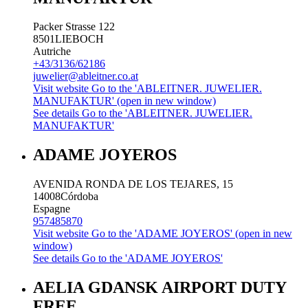
Packer Strasse 122
8501
LIEBOCH
Autriche
+43/3136/62186
juwelier@ableitner.co.at
Visit website
Go to the 'ABLEITNER. JUWELIER.
MANUFAKTUR' (open in new window)
See details
Go to the 'ABLEITNER. JUWELIER.
MANUFAKTUR'
ADAME JOYEROS
AVENIDA RONDA DE LOS TEJARES, 15
14008
Córdoba
Espagne
957485870
Visit website
Go to the 'ADAME JOYEROS' (open in new
window)
See details
Go to the 'ADAME JOYEROS'
AELIA GDANSK AIRPORT DUTY
FREE