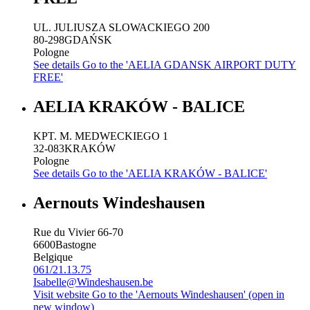
UL. JULIUSZA SLOWACKIEGO 200
80-298
GDAŃSK
Pologne
See details
Go to the 'AELIA GDANSK AIRPORT DUTY
FREE'
AELIA KRAKÓW - BALICE
KPT. M. MEDWECKIEGO 1
32-083
KRAKÓW
Pologne
See details
Go to the 'AELIA KRAKÓW - BALICE'
Aernouts Windeshausen
Rue du Vivier 66-70
6600
Bastogne
Belgique
061/21.13.75
Isabelle@Windeshausen.be
Visit website
Go to the 'Aernouts Windeshausen' (open in
new window)