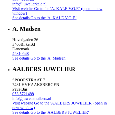
info@juwelierkale.nl
Visit website
Go to the 'A. KALE V.O.F.' (open in new
window)
See details
Go to the 'A. KALE V.O.F.'
A. Madsen
Hovedgaden 26
3460
Birkerød
Danemark
45810548
See details
Go to the 'A. Madsen'
AALBERS JUWELIER
SPOORSTRAAT 7
7481 HV
HAAKSBERGEN
Pays-Bas
053 5721488
info@juwelieraalbers.nl
Visit website
Go to the 'AALBERS JUWELIER' (open in
new window)
See details
Go to the 'AALBERS JUWELIER'