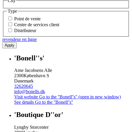
City
Type
Point de vente
Centre de services client
Distributeur
revendeur en ligne
Apply
'Bonell''s'
Arne Jacobsens Alle
2300
København S
Danemark
32620645
info@bonells.dk
Visit website
Go to the ''Bonell''s'' (open in new window)
See details
Go to the ''Bonell''s''
'Boutique D''or'
Lyngby Storcenter