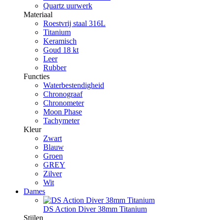
Quartz uurwerk
Materiaal
Roestvrij staal 316L
Titanium
Keramisch
Goud 18 kt
Leer
Rubber
Functies
Waterbestendigheid
Chronograaf
Chronometer
Moon Phase
Tachymeter
Kleur
Zwart
Blauw
Groen
GREY
Zilver
Wit
Dames
DS Action Diver 38mm Titanium
Stijlen