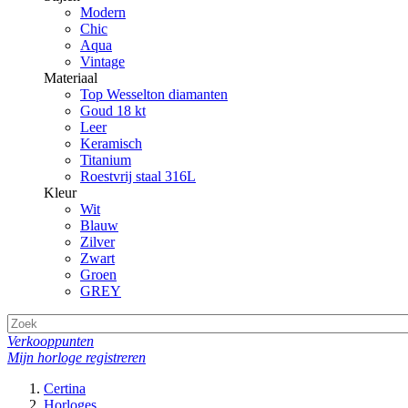
Modern
Chic
Aqua
Vintage
Materiaal
Top Wesselton diamanten
Goud 18 kt
Leer
Keramisch
Titanium
Roestvrij staal 316L
Kleur
Wit
Blauw
Zilver
Zwart
Groen
GREY
Verkooppunten
Mijn horloge registreren
Certina
Horloges