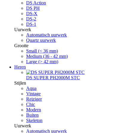
DS Action
DS PH
DS-X
DS-2
DS-1
Uurwerk
Automatisch uurwerk
Quartz uurwerk
Grootte
Small (< 36 mm)
Medium (36 - 42 mm)
Large (> 42 mm)
Heren
DS SUPER PH2000M STC
Stijlen
Aqua
Vintage
Reiziger
Chic
Modern
Buiten
Skeleton
Uurwerk
Automatisch uurwerk