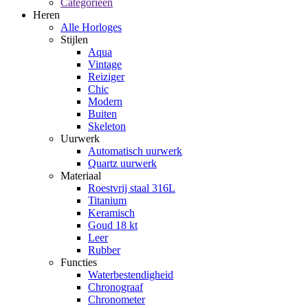
Categorieën
Heren
Alle Horloges
Stijlen
Aqua
Vintage
Reiziger
Chic
Modern
Buiten
Skeleton
Uurwerk
Automatisch uurwerk
Quartz uurwerk
Materiaal
Roestvrij staal 316L
Titanium
Keramisch
Goud 18 kt
Leer
Rubber
Functies
Waterbestendigheid
Chronograaf
Chronometer