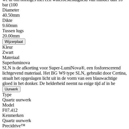
bar (100
Diameter
40.50mm
Dikte
9.60mm
Tussen lugs
20.00mm
Wijzerplaat
Kleur
Zwart
Materiaal
Superluminova
SLN is de afkorting voor Super-LumiNova®, een fosforescerend
lichtgevend materiaal. Het BG W9 type SLN, gebruikt door Certina,
straalt het opgeslagen licht uit in de vorm van een blauwachtige
gloed in het donker. De helderheid neemt na enige tijd af in he
Uurwerk
Type
Quartz uurwerk
Model
F07.412
Kenmerken
Quartz uurwerk
Precidrive™