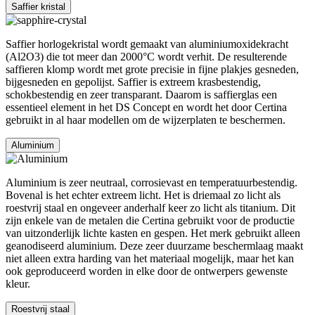
Saffier kristal
Saffier horlogekristal wordt gemaakt van aluminiumoxidekracht
(Al2O3) die tot meer dan 2000°C wordt verhit. De resulterende
saffieren klomp wordt met grote precisie in fijne plakjes gesneden,
bijgesneden en gepolijst. Saffier is extreem krasbestendig,
schokbestendig en zeer transparant. Daarom is saffierglas een
essentieel element in het DS Concept en wordt het door Certina
gebruikt in al haar modellen om de wijzerplaten te beschermen.
Aluminium
Aluminium is zeer neutraal, corrosievast en temperatuurbestendig.
Bovenal is het echter extreem licht. Het is driemaal zo licht als
roestvrij staal en ongeveer anderhalf keer zo licht als titanium. Dit
zijn enkele van de metalen die Certina gebruikt voor de productie
van uitzonderlijk lichte kasten en gespen. Het merk gebruikt alleen
geanodiseerd aluminium. Deze zeer duurzame beschermlaag maakt
niet alleen extra harding van het materiaal mogelijk, maar het kan
ook geproduceerd worden in elke door de ontwerpers gewenste
kleur.
Roestvrij staal