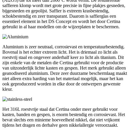
(Al2O3) die tot meer dan 2000°C wordt verhit. De resulterende
saffieren klomp wordt met grote precisie in fijne plakjes gesneden,
bijgesneden en gepolijst. Saffier is extreem krasbestendig,
schokbestendig en zeer transparant. Daarom is saffierglas een
essentieel element in het DS Concept en wordt het door Certina
gebruikt in al haar modellen om de wijzerplaten te beschermen.
Aluminium is zeer neutraal, corrosievast en temperatuurbestendig.
Bovenal is het echter extreem licht. Het is driemaal zo licht als
roestvrij staal en ongeveer anderhalf keer zo licht als titanium. Dit
zijn enkele van de metalen die Certina gebruikt voor de productie
van uitzonderlijk lichte kasten en gespen. Het merk gebruikt alleen
geanodiseerd aluminium. Deze zeer duurzame beschermlaag maakt
niet alleen extra harding van het materiaal mogelijk, maar het kan
ook geproduceerd worden in elke door de ontwerpers gewenste
kleur.
Het 316L roestvrije staal dat Certina onder meer gebruikt voor
kasten, banden en gespen, is enorm bestendig en corrosievast. Het
bevat slechts een minieme hoeveelheid nikkel, dat niet vrijkomt
tijdens het dragen en derhalve geen nikkelallergie veroorzaakt.