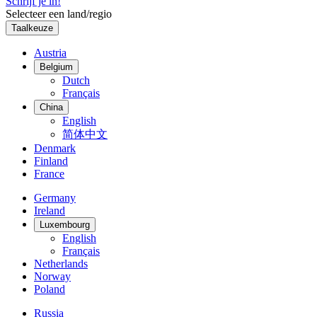
Schrijf je in!
Selecteer een land/regio
Taalkeuze
Austria
Belgium
Dutch
Français
China
English
简体中文
Denmark
Finland
France
Germany
Ireland
Luxembourg
English
Français
Netherlands
Norway
Poland
Russia