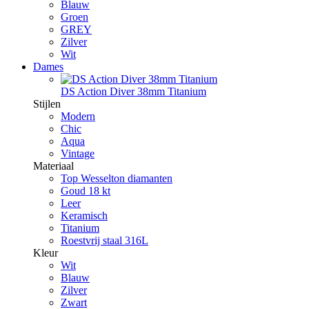
Blauw
Groen
GREY
Zilver
Wit
Dames
DS Action Diver 38mm Titanium
Stijlen
Modern
Chic
Aqua
Vintage
Materiaal
Top Wesselton diamanten
Goud 18 kt
Leer
Keramisch
Titanium
Roestvrij staal 316L
Kleur
Wit
Blauw
Zilver
Zwart