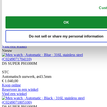
Vind een winkel
Nieuw
Cus
DS SUPER PH2000M
OK
STC
Automatisch uurwerk,
⌀
43.0mm
€ 1.395,00
Do not sell or share my personal information
Koop online
Reserveer in een winkel
Vind een winkel
Nieuw
DS SUPER PH1000M
STC
Automatisch uurwerk,
⌀
43.5mm
€ 1.040,00
Koop online
Reserveer in een winkel
Vind een winkel
DS SUPER PH1000M