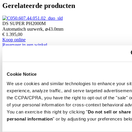
Gerelateerde producten
DS SUPER PH2000M
Automatisch uurwerk,
⌀
43.0mm
€ 1.395,00
Koop online
Reserveer in een winkel
Vind een winkel
Nieuw
DS SUPER PH2000M
Automatisch uurwerk,
⌀
43.0mm
Cookie Notice
€ 1.395,00
Koop online
We use cookies and similar technologies to enhance your sit
Reserveer in een winkel
experience, analyze traffic, and serve targeted advertisemen
Vind een winkel
the CCPA/CPRA, you have the right to opt-out of the "sale" o
Nieuw
of your personal information for cross-context behavioral adv
DS SUPER PH2000M
You can exercise this right by clicking "
Do not sell or shar
Automatisch uurwerk,
⌀
43.0mm
personal information
" or by adjusting your preferences bel
€ 1.395,00
Koop online
Reserveer in een winkel