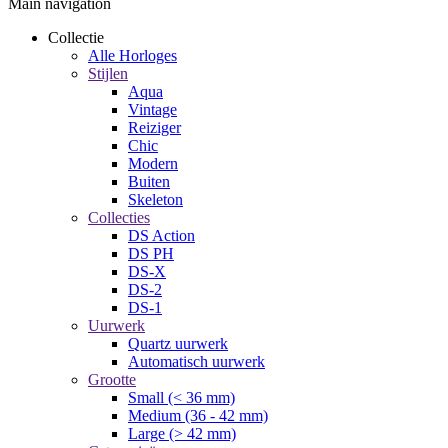
Main navigation
Collectie
Alle Horloges
Stijlen
Aqua
Vintage
Reiziger
Chic
Modern
Buiten
Skeleton
Collecties
DS Action
DS PH
DS-X
DS-2
DS-1
Uurwerk
Quartz uurwerk
Automatisch uurwerk
Grootte
Small (< 36 mm)
Medium (36 - 42 mm)
Large (> 42 mm)