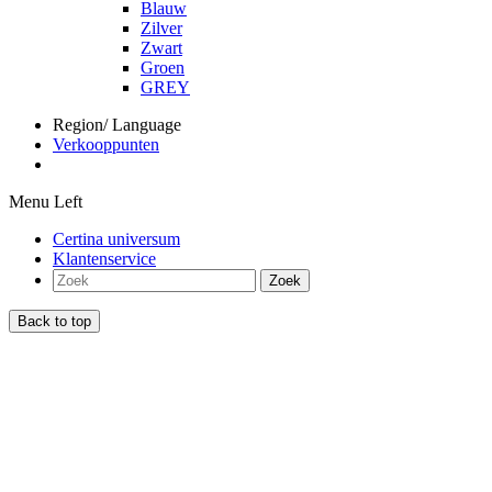
Blauw
Zilver
Zwart
Groen
GREY
Region/ Language
Verkooppunten
Menu Left
Certina universum
Klantenservice
Zoek
Back to top