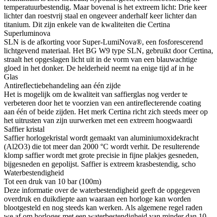
temperatuurbestendig. Maar bovenal is het extreem licht: Drie keer
lichter dan roestvrij staal en ongeveer anderhalf keer lichter dan
titanium. Dit zijn enkele van de kwaliteiten die Certina
Superluminova
SLN is de afkorting voor Super-LumiNova®, een fosforescerend
lichtgevend materiaal. Het BG W9 type SLN, gebruikt door Certina,
straalt het opgeslagen licht uit in de vorm van een blauwachtige
gloed in het donker. De helderheid neemt na enige tijd af in he
Glas
Antireflectiebehandeling aan één zijde
Het is mogelijk om de kwaliteit van saffierglas nog verder te
verbeteren door het te voorzien van een antireflecterende coating
aan één of beide zijden. Het merk Certina richt zich steeds meer op
het uitrusten van zijn uurwerken met een extreem hoogwaardi
Saffier kristal
Saffier horlogekristal wordt gemaakt van aluminiumoxidekracht
(Al2O3) die tot meer dan 2000 °C wordt verhit. De resulterende
klomp saffier wordt met grote precisie in fijne plakjes gesneden,
bijgesneden en gepolijst. Saffier is extreem krasbestendig, scho
Waterbestendigheid
Tot een druk van 10 bar (100m)
Deze informatie over de waterbestendigheid geeft de opgegeven
overdruk en duikdiepte aan waaraan een horloge kan worden
blootgesteld en nog steeds kan werken. Als algemene regel raden
we af om horloges met een waterbestendigheid van minder dan 10