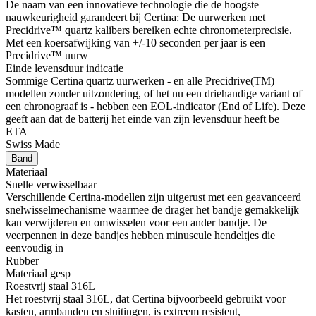
De naam van een innovatieve technologie die de hoogste
nauwkeurigheid garandeert bij Certina: De uurwerken met
Precidrive™ quartz kalibers bereiken echte chronometerprecisie.
Met een koersafwijking van +/-10 seconden per jaar is een
Precidrive™ uurw
Einde levensduur indicatie
Sommige Certina quartz uurwerken - en alle Precidrive(TM)
modellen zonder uitzondering, of het nu een driehandige variant of
een chronograaf is - hebben een EOL-indicator (End of Life). Deze
geeft aan dat de batterij het einde van zijn levensduur heeft be
ETA
Swiss Made
Band
Materiaal
Snelle verwisselbaar
Verschillende Certina-modellen zijn uitgerust met een geavanceerd
snelwisselmechanisme waarmee de drager het bandje gemakkelijk
kan verwijderen en omwisselen voor een ander bandje. De
veerpennen in deze bandjes hebben minuscule hendeltjes die
eenvoudig in
Rubber
Materiaal gesp
Roestvrij staal 316L
Het roestvrij staal 316L, dat Certina bijvoorbeeld gebruikt voor
kasten, armbanden en sluitingen, is extreem resistent,