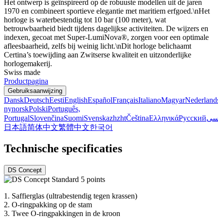
Het ontwerp is geïnspireerd op de robuuste modellen uit de jaren
1970 en combineert sportieve elegantie met maritiem erfgoed.\nHet
horloge is waterbestendig tot 10 bar (100 meter), wat
betrouwbaarheid biedt tijdens dagelijkse activiteiten. De wijzers en
indexen, gecoat met Super-LumiNova®, zorgen voor een optimale
afleesbaarheid, zelfs bij weinig licht.\nDit horloge belichaamt
Certina’s toewijding aan Zwitserse kwaliteit en uitzonderlijke
horlogemakerij.
Swiss made
Productpagina
Gebruiksaanwijzing
Dansk
Deutsch
Eesti
English
Español
Français
Italiano
Magyar
Nederland
nynorsk
Polski
Português,
Portugal
Slovenčina
Suomi
Svenska
zh
zht
Čeština
Ελληνικά
Русский
سی
日本語
简体中文
繁體中文
한국어
Technische specificaties
DS Concept
1.
Saffierglas (ultrabestendig tegen krassen)
2.
O-ringpakking op de stam
3.
Twee O-ringpakkingen in de kroon