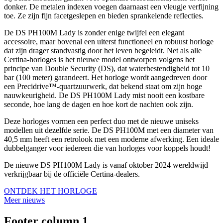
donker. De metalen indexen voegen daarnaast een vleugje verfijning
toe. Ze zijn fijn facetgeslepen en bieden sprankelende reflecties.
De DS PH100M Lady is zonder enige twijfel een elegant
accessoire, maar bovenal een uiterst functioneel en robuust horloge
dat zijn drager standvastig door het leven begeleidt. Net als alle
Certina-horloges is het nieuwe model ontworpen volgens het
principe van Double Security (DS), dat waterbestendigheid tot 10
bar (100 meter) garandeert. Het horloge wordt aangedreven door
een Precidrive™-quartzuurwerk, dat bekend staat om zijn hoge
nauwkeurigheid. De DS PH100M Lady mist nooit een kostbare
seconde, hoe lang de dagen en hoe kort de nachten ook zijn.
Deze horloges vormen een perfect duo met de nieuwe uniseks
modellen uit dezelfde serie. De DS PH100M met een diameter van
40,5 mm heeft een retrolook met een moderne afwerking. Een ideale
dubbelganger voor iedereen die van horloges voor koppels houdt!
De nieuwe DS PH100M Lady is vanaf oktober 2024 wereldwijd
verkrijgbaar bij de officiële Certina-dealers.
ONTDEK HET HORLOGE
Meer nieuws
Footer column 1