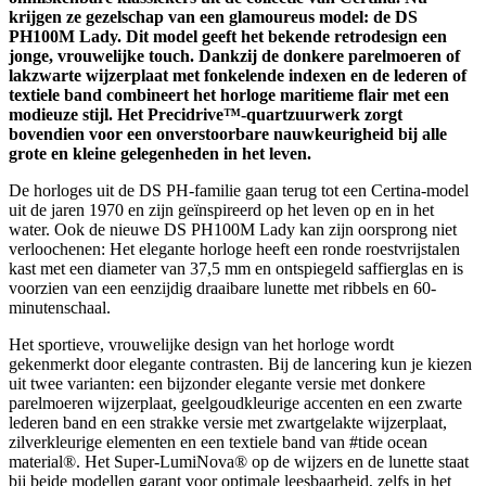
krijgen ze gezelschap van een glamoureus model: de DS
PH100M Lady. Dit model geeft het bekende retrodesign een
jonge, vrouwelijke touch. Dankzij de donkere parelmoeren of
lakzwarte wijzerplaat met fonkelende indexen en de lederen of
textiele band combineert het horloge maritieme flair met een
modieuze stijl. Het Precidrive™-quartzuurwerk zorgt
bovendien voor een onverstoorbare nauwkeurigheid bij alle
grote en kleine gelegenheden in het leven.
De horloges uit de DS PH-familie gaan terug tot een Certina-model
uit de jaren 1970 en zijn geïnspireerd op het leven op en in het
water. Ook de nieuwe DS PH100M Lady kan zijn oorsprong niet
verloochenen: Het elegante horloge heeft een ronde roestvrijstalen
kast met een diameter van 37,5 mm en ontspiegeld saffierglas en is
voorzien van een eenzijdig draaibare lunette met ribbels en 60-
minutenschaal.
Het sportieve, vrouwelijke design van het horloge wordt
gekenmerkt door elegante contrasten. Bij de lancering kun je kiezen
uit twee varianten: een bijzonder elegante versie met donkere
parelmoeren wijzerplaat, geelgoudkleurige accenten en een zwarte
lederen band en een strakke versie met zwartgelakte wijzerplaat,
zilverkleurige elementen en een textiele band van #tide ocean
material®. Het Super-LumiNova® op de wijzers en de lunette staat
bij beide modellen garant voor optimale leesbaarheid, zelfs in het