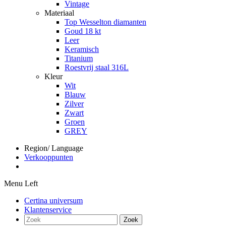
Vintage
Materiaal
Top Wesselton diamanten
Goud 18 kt
Leer
Keramisch
Titanium
Roestvrij staal 316L
Kleur
Wit
Blauw
Zilver
Zwart
Groen
GREY
Region/ Language
Verkooppunten
Menu Left
Certina universum
Klantenservice
Zoek