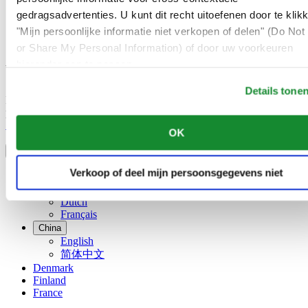
gedragsadvertenties. U kunt dit recht uitoefenen door te klik
Gebruikersvoorwaarden
Privacyverklaring
"Mijn persoonlijke informatie niet verkopen of delen" (Do Not 
Cookie meldingen
or Share My Personal Information) of door uw voorkeuren
hieronder aan te passen.
Word lid van de CERTINA club
Details tone
Meld je aan en ontvang exclusieve aanbiedingen en
productrecensies
Schrijf je in!
OK
Selecteer een land/regio
Taalkeuze
Verkoop of deel mijn persoonsgegevens niet
Austria
Belgium
Dutch
Français
China
English
简体中文
Denmark
Finland
France