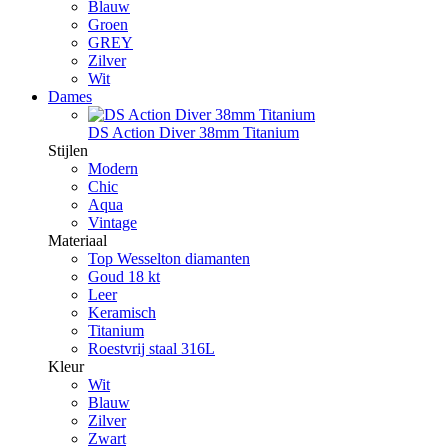
Blauw
Groen
GREY
Zilver
Wit
Dames
DS Action Diver 38mm Titanium
Stijlen
Modern
Chic
Aqua
Vintage
Materiaal
Top Wesselton diamanten
Goud 18 kt
Leer
Keramisch
Titanium
Roestvrij staal 316L
Kleur
Wit
Blauw
Zilver
Zwart