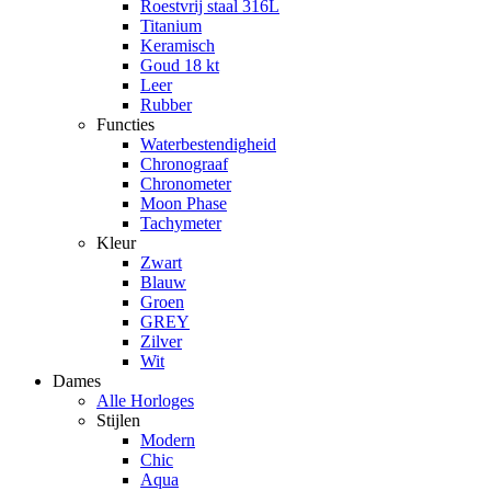
Roestvrij staal 316L
Titanium
Keramisch
Goud 18 kt
Leer
Rubber
Functies
Waterbestendigheid
Chronograaf
Chronometer
Moon Phase
Tachymeter
Kleur
Zwart
Blauw
Groen
GREY
Zilver
Wit
Dames
Alle Horloges
Stijlen
Modern
Chic
Aqua