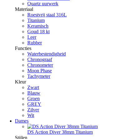
Quartz uurwerk
Materiaal
Roestvrij staal 316L
Titanium
Keramisch
Goud 18 kt
Leer
Rubber
Functies
Waterbestendigheid
Chronograaf
Chronometer
Moon Phase
Tachymeter
Kleur
Zwart
Blauw
Groen
GREY
Zilver
Wit
Dames
DS Action Diver 38mm Titanium
Stijlen