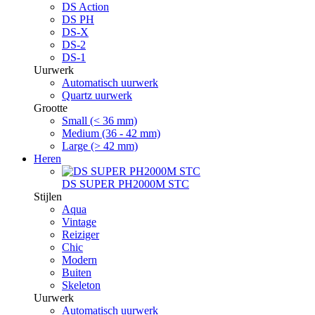
DS Action
DS PH
DS-X
DS-2
DS-1
Uurwerk
Automatisch uurwerk
Quartz uurwerk
Grootte
Small (< 36 mm)
Medium (36 - 42 mm)
Large (> 42 mm)
Heren
DS SUPER PH2000M STC
Stijlen
Aqua
Vintage
Reiziger
Chic
Modern
Buiten
Skeleton
Uurwerk
Automatisch uurwerk