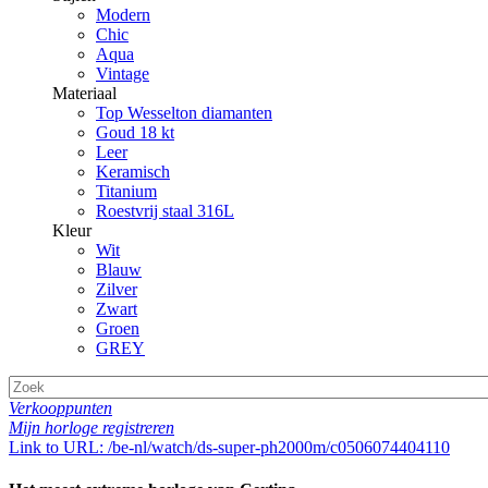
Modern
Chic
Aqua
Vintage
Materiaal
Top Wesselton diamanten
Goud 18 kt
Leer
Keramisch
Titanium
Roestvrij staal 316L
Kleur
Wit
Blauw
Zilver
Zwart
Groen
GREY
Verkooppunten
Mijn horloge registreren
Link to URL: /be-nl/watch/ds-super-ph2000m/c0506074404110