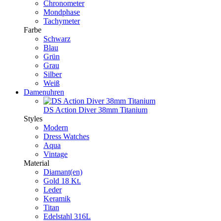
Chronometer
Mondphase
Tachymeter
Farbe
Schwarz
Blau
Grün
Grau
Silber
Weiß
Damenuhren
DS Action Diver 38mm Titanium
Styles
Modern
Dress Watches
Aqua
Vintage
Material
Diamant(en)
Gold 18 Kt.
Leder
Keramik
Titan
Edelstahl 316L