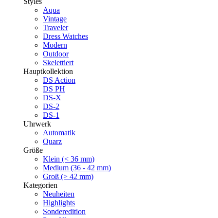
Styles
Aqua
Vintage
Traveler
Dress Watches
Modern
Outdoor
Skelettiert
Hauptkollektion
DS Action
DS PH
DS-X
DS-2
DS-1
Uhrwerk
Automatik
Quarz
Größe
Klein (< 36 mm)
Medium (36 - 42 mm)
Groß (> 42 mm)
Kategorien
Neuheiten
Highlights
Sonderedition