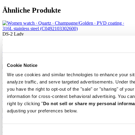
Ähnliche Produkte
DS-2 Lady
Quarz,
⌀
27.8mm
€ 515,-
Bei händler reservieren
Filiale finden
Neu
Cookie Notice
We use cookies and similar technologies to enhance your sit
DS-2 Lady
analyze traffic, and serve targeted advertisements. Under
Quarz,
⌀
27.8mm
€ 450,-
you have the right to opt-out of the "sale" or "sharing" of you
Bei händler reservieren
information for cross-context behavioral advertising. You can
Filiale finden
right by clicking "
Do not sell or share my personal informa
Neu
adjusting your preferences below.
DS-2 Lady
Quarz,
⌀
27.8mm
€ 515,-