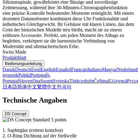
Siliziumspirale, gewährleistet eine flüssige und zuverlässige
Zeitmessung, während ihre 30-Minuten-Chronographenfunktion
eine präzise Kontrolle bedeutender Momente ermöglicht. Mit einem
dezenten Datumsfenster kombiniert diese Uhr Funktionalität und
ästhetisches Gleichgewicht. Ihr Gehäuse mit klaren Linien, das dem
Geist der historischen Modelle treu bleibt, macht sie zu einem
zeitlosen Accessoire. Perfekt, um jeden Moment des Alltags zu
begleiten, verkörpert sie die harmonische Verbindung von
Modernität und uhrmacherischem Erbe.
Swiss Made
Produktblatt
Bedienungsanleitung
Dansk
Deutsch
Eesti
English
Español
Français
Italiano
Magyar
Nederland
nynorsk
Polski
Português,
Portugal
Slovenčina
Suomi
Svenska
Türkçe
zh
zht
Čeština
Ελληνικά
Русс
日本語
简体中文
繁體中文
한국어
Technische Angaben
DS Concept
1.
Saphirglas (extrem kratzfest)
2.
O-Ring Dichtung auf der Stellwelle