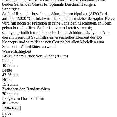
beiden Seiten des Glases für optimale Durchsicht sorgen.
Saphirglas
Saphir-Uhrenglas besteht aus Aluminiumoxidpulver (Al2O3), das
auf über 2.000 °C erhitzt wird. Die daraus entstehende Saphir-Kerze
wird mit höchster Präzision in feine Scheiben geschnitten, in Form
gebracht und poliert. Saphir ist extrem kratzfest, wenig
schlagempfindlich und bietet eine hohe Lichtdurchlässigkeit. Aus
diesem Grund ist Saphirglas ein essenzielles Element des DS
Konzepts und wird daher von Certina bei allen Modellen zum
Schutz der Zifferblätter verwendet.
Wasserdichtigkeit
Bis zu einem Druck von 20 bar (200 m)
Länge
40.50mm
Breite
43.36mm
Höhe
15.25mm
Zwischen den Bandanstößen
20.00mm
Länge von Horn zu Horn
48.38mm
Zifferblatt
Farbe