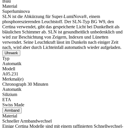
Blau
Material
Superluminova
SLN ist die Abkürzung für Super-LumiNova®, einem
phosphoreszierenden Leuchtstoff. Der SLN-Typ BG W9, den
Certina verwendet, gibt das gespeicherte Licht bei Dunkelheit als
bläulichen Schimmer ab. SLN ist gesundheitlich unbedenklich und
wird zur Beschichtung von Zeigern, Indexen und Lünetten
verwendet. Seine Leuchtkraft lässt im Dunkeln nach einiger Zeit
nach, wird aber durch Lichteinfall automatisch wieder aufgeladen.
Uhrwerk
Typ
Automatik
Modell
A05.231
Merkmal(e)
Chronograph 30 Minuten
Automatik
Silizium
ETA
Swiss Made
Armband
Material
Schneller Armbandwechsel
Einige Certina Modelle sind mit einem raffinierten Schnellwechsel-