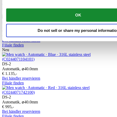
Bei händler reservieren
Filiale finden
Neu
OK
DS-2 Lady
Do not sell or share my personal informati
Quarz,
⌀
27.8mm
€ 490,-
Bei händler reservieren
Filiale finden
Neu
DS-2
Automatik,
⌀
40.0mm
€ 1.135,-
Bei händler reservieren
Filiale finden
DS-2
Automatik,
⌀
40.0mm
€ 995,-
Bei händler reservieren
Filiale finden