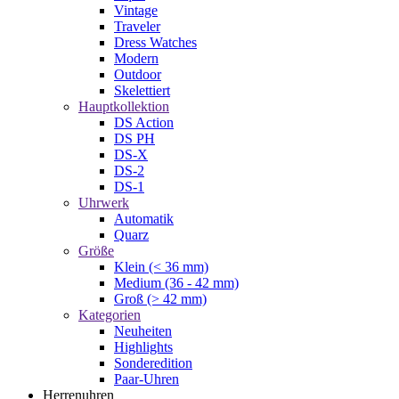
Vintage
Traveler
Dress Watches
Modern
Outdoor
Skelettiert
Hauptkollektion
DS Action
DS PH
DS-X
DS-2
DS-1
Uhrwerk
Automatik
Quarz
Größe
Klein (< 36 mm)
Medium (36 - 42 mm)
Groß (> 42 mm)
Kategorien
Neuheiten
Highlights
Sonderedition
Paar-Uhren
Herrenuhren