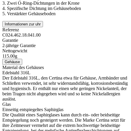
3.
Zwei O-Ring-Dichtungen in der Krone
4.
Spezifische Dichtung im Gehäuseboden
5.
Verstärkter Gehäuseboden
Informationen zur uhr
Referenz
C024.462.18.041.00
Garantie
2-jährige Garantie
Nettogewicht
115.00g
Gehäuse
Material des Gehäuses
Edelstahl 316L
Der Edelstahl 316L, den Certina etwa für Gehäuse, Armbänder und
Schließen verwendet, ist sehr widerstandsfähig, korrosionsbeständig
und hygienisch. Er enthält nur einen sehr geringen Nickelanteil, der
beim Tragen nicht abgegeben wird und so keine Nickelallergien
auslöst.
Glas
Einseitig entspiegeltes Saphirglas
Die Qualität eines Saphirglases kann durch ein- oder beidseitige
Entspiegelung noch gesteigert werden. Die Marke Certina setzt für
ihre Zeitmesser vermehrt auf die extrem hochwertige beidseitige
Entspiegelung, bei der mehrfache Antireflexbeschichtungen auf