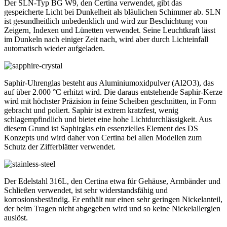
Der SLN-Typ BG W9, den Certina verwendet, gibt das
gespeicherte Licht bei Dunkelheit als bläulichen Schimmer ab. SLN
ist gesundheitlich unbedenklich und wird zur Beschichtung von
Zeigern, Indexen und Lünetten verwendet. Seine Leuchtkraft lässt
im Dunkeln nach einiger Zeit nach, wird aber durch Lichteinfall
automatisch wieder aufgeladen.
Saphir-Uhrenglas besteht aus Aluminiumoxidpulver (Al2O3), das
auf über 2.000 °C erhitzt wird. Die daraus entstehende Saphir-Kerze
wird mit höchster Präzision in feine Scheiben geschnitten, in Form
gebracht und poliert. Saphir ist extrem kratzfest, wenig
schlagempfindlich und bietet eine hohe Lichtdurchlässigkeit. Aus
diesem Grund ist Saphirglas ein essenzielles Element des DS
Konzepts und wird daher von Certina bei allen Modellen zum
Schutz der Zifferblätter verwendet.
Der Edelstahl 316L, den Certina etwa für Gehäuse, Armbänder und
Schließen verwendet, ist sehr widerstandsfähig und
korrosionsbeständig. Er enthält nur einen sehr geringen Nickelanteil,
der beim Tragen nicht abgegeben wird und so keine Nickelallergien
auslöst.