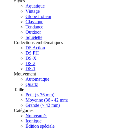
Styles
Aquatique
Vintage
Globe-trotteur
Classique
Tendance
Outdoor
Squelette
Collections emblématiques
DS Action
DS PH
DS-X
DS-2
DS-1
Mouvement
Automatique
Quartz
Taille
Petit (< 36 mm)
Moyenne (36 - 42 mm)
Grande (> 42 mm)
Catégories
Nouveautés
Iconique
Édition spéciale