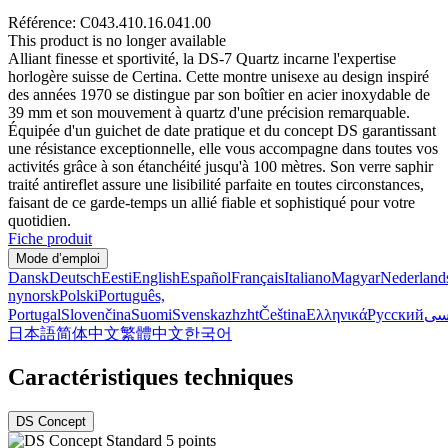
Référence: C043.410.16.041.00
This product is no longer available
Alliant finesse et sportivité, la DS-7 Quartz incarne l'expertise
horlogère suisse de Certina. Cette montre unisexe au design inspiré
des années 1970 se distingue par son boîtier en acier inoxydable de
39 mm et son mouvement à quartz d'une précision remarquable.
Équipée d'un guichet de date pratique et du concept DS garantissant
une résistance exceptionnelle, elle vous accompagne dans toutes vos
activités grâce à son étanchéité jusqu'à 100 mètres. Son verre saphir
traité antireflet assure une lisibilité parfaite en toutes circonstances,
faisant de ce garde-temps un allié fiable et sophistiqué pour votre
quotidien.
Fiche produit
Mode d’emploi
Dansk
Deutsch
Eesti
English
Español
Français
Italiano
Magyar
Nederland
nynorsk
Polski
Português,
Portugal
Slovenčina
Suomi
Svenska
zh
zht
Čeština
Ελληνικά
Русский
سی
日本語
简体中文
繁體中文
한국어
Caractéristiques techniques
DS Concept