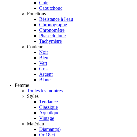
Cuir
Caoutchouc
Fonctions
Résistance à l'eau
Chronographe
Chronomètre
Phase de lune
Tachymètre
Couleur
Noir
Bleu
Vert
Gris
Argent
Blanc
Femme
Toutes les montres
Styles
Tendance
Classique
Aquatique
Vintage
Matériau
Diamant(s)
Or 18 ct