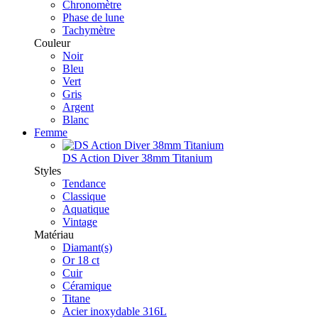
Chronomètre
Phase de lune
Tachymètre
Couleur
Noir
Bleu
Vert
Gris
Argent
Blanc
Femme
DS Action Diver 38mm Titanium
Styles
Tendance
Classique
Aquatique
Vintage
Matériau
Diamant(s)
Or 18 ct
Cuir
Céramique
Titane
Acier inoxydable 316L