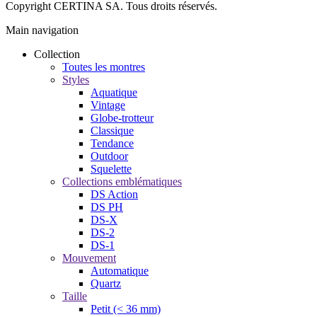
Copyright CERTINA SA. Tous droits réservés.
Main navigation
Collection
Toutes les montres
Styles
Aquatique
Vintage
Globe-trotteur
Classique
Tendance
Outdoor
Squelette
Collections emblématiques
DS Action
DS PH
DS-X
DS-2
DS-1
Mouvement
Automatique
Quartz
Taille
Petit (< 36 mm)