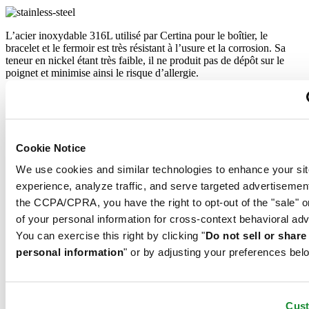
L’acier inoxydable 316L utilisé par Certina pour le boîtier, le
bracelet et le fermoir est très résistant à l’usure et la corrosion. Sa
teneur en nickel étant très faible, il ne produit pas de dépôt sur le
poignet et minimise ainsi le risque d’allergie.
Produits associés
Cookie Notice
DS-7 Chrono Auto
Automatique,
⌀
42.0mm
We use cookies and similar technologies to enhance your sit
CHF 1'945.00
experience, analyze traffic, and serve targeted advertisemen
Réserver dans une boutique
the CCPA/CPRA, you have the right to opt-out of the "sale" o
Trouver un point de vente
of your personal information for cross-context behavioral adv
You can exercise this right by clicking "
Do not sell or shar
DS-7 Chrono Auto
personal information
" or by adjusting your preferences bel
Automatique,
⌀
42.0mm
CHF 1'685.00
Réserver dans une boutique
Trouver un point de vente
Cus