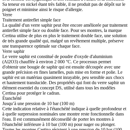
Sa teneur en nickel étant très faible, il ne produit pas de dépôt sur le
poignet et minimise ainsi le risque d'allergie.
Verre
Traitement antireflet simple face
La qualité d'un verre saphir peut être encore améliorée par traitement
antireflet simple face ou double face. Pour ses montres, la marque
Certina utilise de plus en plus le traitement double face, une solution
de très grande qualité qui, malgré un revêtement multiple, préserve
une transparence optimale sur chaque face.
Verre saphir
Le verre saphir est constitué de poudre d'oxyde d'aluminium
(Al2O3) chauffée à environ 2 000 °C. Ce processus permet
d'obtenir une bougie de saphir qui est ensuite découpée avec une
grande précision en fines lamelles, puis mise en forme et polie. Le
saphir est un matériau quasiment inrayable, peu sensible aux chocs
et hautement translucide. Des propriétés qui font du verre saphir un
élément essentiel du concept DS, utilisé dans tous les modèles
Certina pour protéger le cadran.
Étanchéité
Jusqu’à une pression de 10 bar (100 m)
Cette indication relative à l'étanchéité indique à quelle profondeur et
à quelle surpression nominales une montre reste fonctionnelle dans
l'eau. Il est communément déconseillé de porter les montres à
l'étanchéité inférieure à 10 bar (100 m) pour nager ou plonger.
Toutes les montres Certina résistent à une pression de 10 bar (100