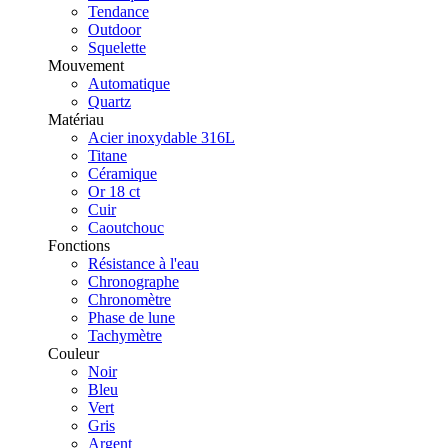
Tendance
Outdoor
Squelette
Mouvement
Automatique
Quartz
Matériau
Acier inoxydable 316L
Titane
Céramique
Or 18 ct
Cuir
Caoutchouc
Fonctions
Résistance à l'eau
Chronographe
Chronomètre
Phase de lune
Tachymètre
Couleur
Noir
Bleu
Vert
Gris
Argent